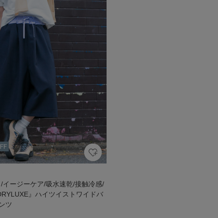
/イージーケア/吸水速乾/接触冷感/
H DRYLUXE』ハイツイストワイドバ
ンツ