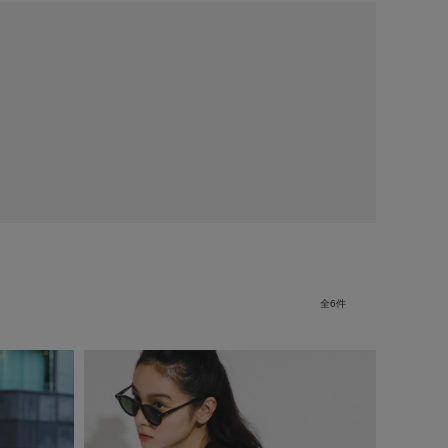
全
6
件