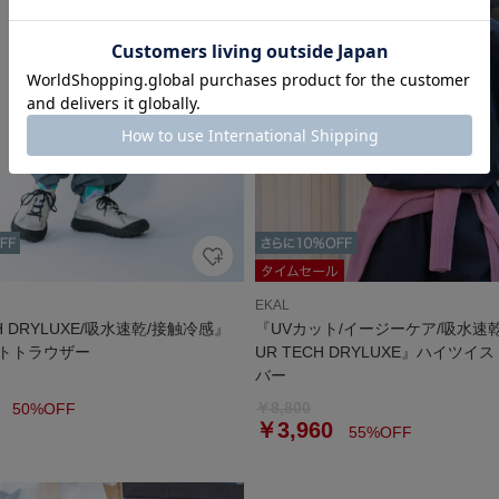
EKAL
H DRYLUXE/吸水速乾/接触冷感』
『UVカット/イージーケア/吸水速乾
トトラウザー
UR TECH DRYLUXE』ハイツ
バー
￥8,800
50%OFF
￥3,960
55%OFF