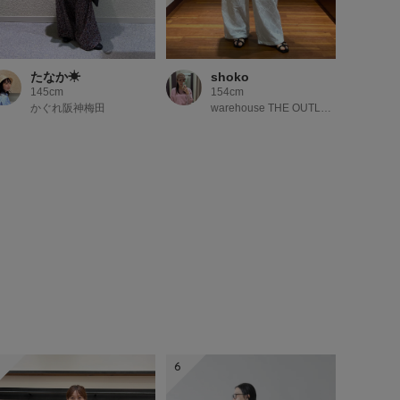
たなか☀︎
shoko
145cm
154cm
かぐれ阪神梅田
warehouse THE OUTLETS HIROSHIMA
5
6