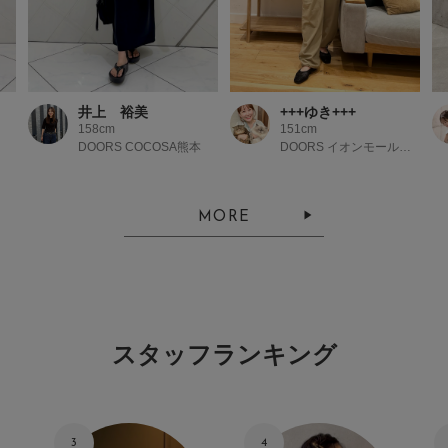
井上 裕美
+++ゆき+++
158cm
151cm
DOORS COCOSA熊本
DOORS イオンモール京都桂川
MORE
スタッフランキング
3
4