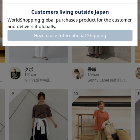
クボ
香織
161cm
154cm
イオンモール京都桂川
かぐれ阪神梅田
Sonny Label 錦糸町パルコ
9
10
1