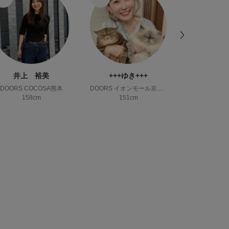
井上 裕美
+++ゆき+++
am
DOORS COCOSA熊本
DOORS イオンモール京都桂川
158cm
151cm
160