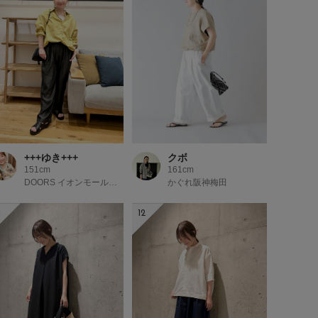
+++ゆき+++
クボ
151cm
161cm
DOORS イオンモール京都桂川
かぐれ阪神梅田
1
12