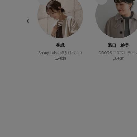
コたん
香織
浪口 絵美
DOORS イオンモール堺北花田
Sonny Label 錦糸町パルコ
DOORS 二子玉川ライ
56cm
154cm
164cm