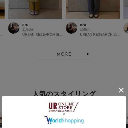
eru
eru
158cm
158cm
イオンモール京都桂川
URBAN RESEARCH Store ルクア大阪
URBAN RESEARCH Store ルクア大阪
MORE
人気のスタイリング
3
4