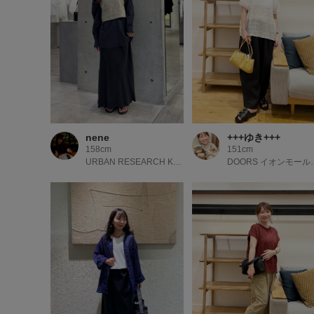
nene
+++ゆき+++
158cm
151cm
URBAN RESEARCH KYOTO
DOORS 