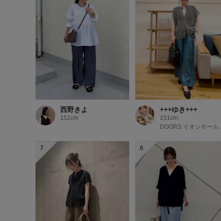
西野きよ
+++ゆき+++
152cm
151cm
DOORS 
7
8