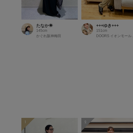
たなか☀︎
+++ゆき+++
145cm
151cm
かぐれ阪神梅田
DOORS 
1
2