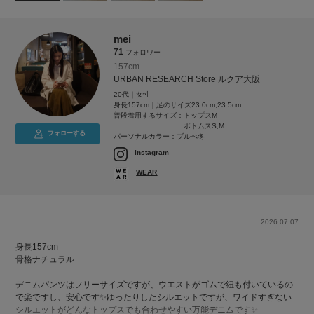
mei
71
フォロワー
157cm
URBAN RESEARCH Store ルクア大阪
20代｜女性
身長157cm｜足のサイズ23.0cm,23.5cm
普段着用するサイズ：
トップスM
ボトムスS,M
フォローする
パーソナルカラー：ブルべ冬
Instagram
WEAR
2026.07.07
身長157cm
骨格ナチュラル
デニムパンツはフリーサイズですが、ウエストがゴムで紐も付いているの
で楽ですし、安心です✨ゆったりしたシルエットですが、ワイドすぎない
シルエットがどんなトップスでも合わせやすい万能デニムです✨