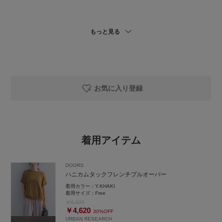
もっと見る
_____________________________________
URBAN RESEARCH Store ルクア大阪店
TEL 06-6151-1327
_____________________________________
お気に入り登録
着用アイテム
DOORS
ハニカムタックフレンチプルオーバー
着用カラー：
Y.KHAKI
着用サイズ：
Free
￥6,600
￥4,620
30%OFF
URBAN RESEARCH