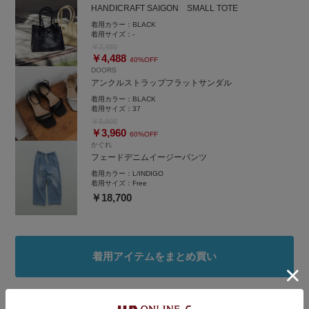
HANDICRAFT SAIGON SMALL TOTE
着用カラー：
BLACK
着用サイズ：
-
￥7,480
￥4,488
40%OFF
DOORS
アンクルストラップフラットサンダル
着用カラー：
BLACK
着用サイズ：
37
￥9,900
￥3,960
60%OFF
かぐれ
フェードデニムイージーパンツ
着用カラー：
L/INDIGO
着用サイズ：
Free
￥18,700
着用アイテムをまとめ買い