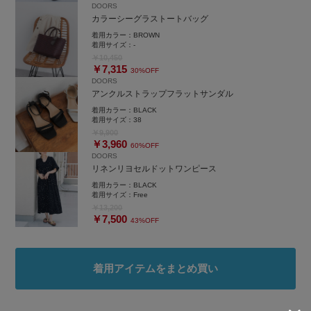
DOORS
カラーシーグラストートバッグ
着用カラー：
BROWN
着用サイズ：
-
￥10,450
￥7,315
30%OFF
DOORS
アンクルストラップフラットサンダル
着用カラー：
BLACK
着用サイズ：
38
￥9,900
￥3,960
60%OFF
DOORS
リネンリヨセルドットワンピース
着用カラー：
BLACK
着用サイズ：
Free
￥13,200
￥7,500
43%OFF
着用アイテムをまとめ買い