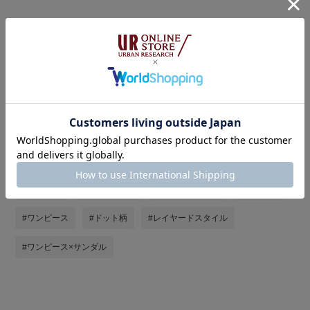
タグ
#ワイドパンツ
#イージーパンツ
#URBAN RESEARCH DOORS
#URBAN RESEARCH DOORS WOMENS
#アーバンリサーチドアーズ
#サンダル
#st2606
#ブルベ夏
#骨格ウェーブ
#ラクチンコーデ
#おでかけ
#ワンピース
#ドット柄
#レイヤードスタイル
#ワンピース×サンダル