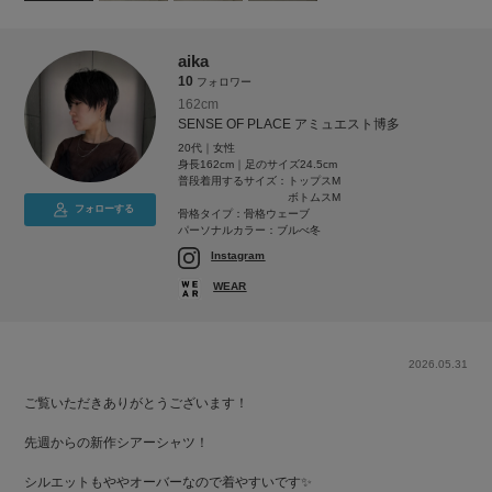
aika
10
フォロワー
162cm
SENSE OF PLACE アミュエスト博多
20代｜女性
身長162cm｜足のサイズ24.5cm
普段着用するサイズ：
トップスM
ボトムスM
フォローする
骨格タイプ：骨格ウェーブ
パーソナルカラー：ブルべ冬
Instagram
WEAR
2026.05.31
ご覧いただきありがとうございます！
先週からの新作シアーシャツ！
シルエットもややオーバーなので着やすいです✨