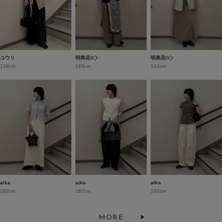
ユウリ
明美花✩︎⡱
明美花✩︎⡱
158cm
163cm
163cm
aika
aika
aika
162cm
162cm
162cm
MORE