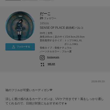
だーこ
20
フォロワー
165cm
SENSE OF PLACE 錦糸町パルコ
20代｜女性
身長165cm｜足のサイズ24.5cm,25.0cm
普段着用するサイズ：
トップスM,L,XL
ボトムスM,L
フォローする
骨格タイプ：骨格ナチュラル
パーソナルカラー：ブルべ夏
Instagram
WEAR
2026.05.23
袖のフリルが可愛いカーディガン💙
涼しく透け感のあるカーディガンは、UVケア付きです！風をしっかり通し
てくれるので、日焼け対策にもおすすめです☀️