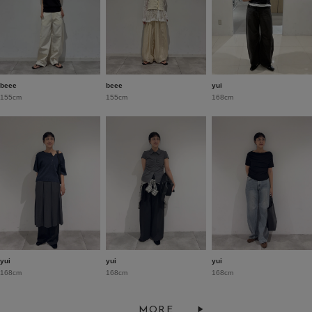
beee
beee
yui
155cm
155cm
168cm
yui
yui
yui
168cm
168cm
168cm
MORE