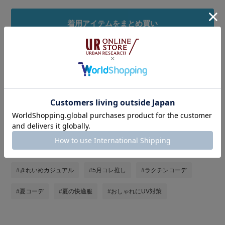
着用アイテムをまとめ買い
タグ
#着回しコーデ
#高身長女子
#SENSEOFPLACE
#お出かけコーデ
#プチプラ
#休日スタイル
#ootd
#オトナカジュアル
#初夏のリラックススタイル
#きれいめカジュアル
#5月コレ推し
#ラクチンコーデ
#夏コーデ
#夏の快適服
#おしゃれにUV対策