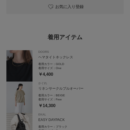
お気に入り登録
着用アイテム
DOORS
ヘマタイトネックレス
着用カラー：
GOLD
着用サイズ：
One
￥4,400
かぐれ
リネンサークルプルオーバー
着用カラー：
BEIGE
着用サイズ：
Free
￥14,300
EKAL
EASY DAYPACK
着用カラー：
ブラック