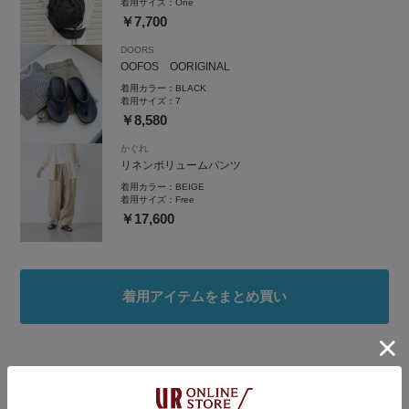
着用サイズ：
One
￥7,700
DOORS
OOFOS OORIGINAL
着用カラー：
BLACK
着用サイズ：
7
￥8,580
かぐれ
リネンボリュームパンツ
着用カラー：
BEIGE
着用サイズ：
Free
￥17,600
着用アイテムをまとめ買い
タグ