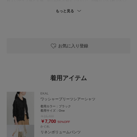
程よいサイズ感と丈感、肘の隠れる袖丈ですので、羽織りでも1枚でも◎
手洗い可能も嬉しいポイントです。
もっと見る
ボトムはかぐれの人気シリーズ、ボリュームパンツよりリネン100％素材
です。これからの季節に肌あたりもよく、快適に着用いただけます。
ぜひお試しくださいませ🌷
お気に入り登録
着用アイテム
EKAL
ワッシャープリーツシアーシャツ
着用カラー：
ブラック
着用サイズ：
One
￥15,400
￥7,700
50%OFF
かぐれ
リネンボリュームパンツ