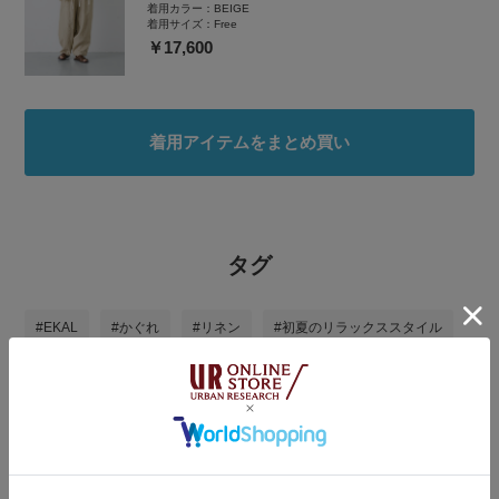
着用カラー：
BEIGE
着用サイズ：
Free
￥17,600
着用アイテムをまとめ買い
タグ
#EKAL
#かぐれ
#リネン
#初夏のリラックススタイル
#大人コーデ
#40代ファッション
#休日スタイル
#過ごしやすい
#ナチュラルスタイル
#オトナカジュアル
#シンプルコーデ
#夏の快適服
#大人かわいい