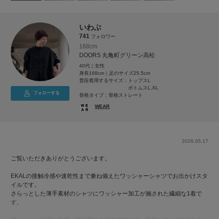
いわぶ
741
フォロワー
168cm
DOORS 丸亀町グリーン高松
40代｜女性
身長168cm｜足のサイズ25.5cm
普段着用するサイズ：
トップスL
ボトムスL,XL
フォローする
骨格タイプ：骨格ストレート
WEAR
2026.05.17
ご覧いただきありがとうございます。
EKALの接触冷感や速乾性まで兼ね備えたワッシャーシャツでお出かけスタ
イルです。
さらっとした薄手素材のシャツにワッシャー加工が施された繊細な1着で
す。