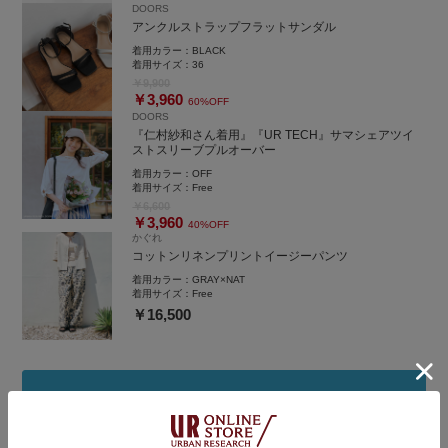
DOORS
instgram
アンクルストラップフラットサンダル
着用カラー：
BLACK
着用サイズ：
36
￥9,900
￥3,960
60%OFF
DOORS
『仁村紗和さん着用』『UR TECH』サマシェアツイ
ストスリーブプルオーバー
着用カラー：
OFF
着用サイズ：
Free
￥6,600
￥3,960
40%OFF
かぐれ
コットンリネンプリントイージーパンツ
着用カラー：
GRAY×NAT
着用サイズ：
Free
￥16,500
着用アイテムをまとめ買い