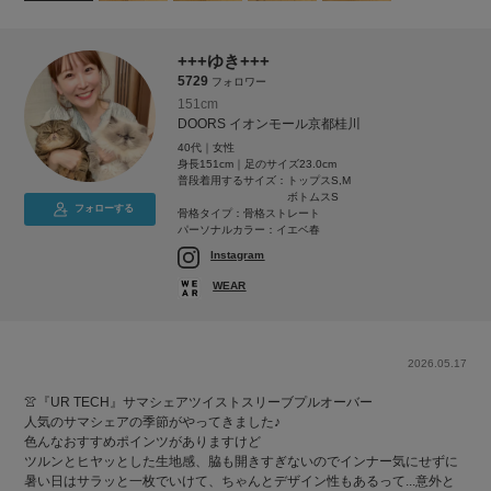
+++ゆき+++
5729
フォロワー
151cm
DOORS イオンモール京都桂川
40代｜女性
身長151cm｜足のサイズ23.0cm
普段着用するサイズ：
トップスS,M
ボトムスS
フォローする
骨格タイプ：骨格ストレート
パーソナルカラー：イエベ春
Instagram
WEAR
2026.05.17
👚『UR TECH』サマシェアツイストスリーブプルオーバー
人気のサマシェアの季節がやってきました♪
色んなおすすめポインツがありますけど
ツルンとヒヤッとした生地感、脇も開きすぎないのでインナー気にせずに
暑い日はサラッと一枚でいけて、ちゃんとデザイン性もあるって...意外と