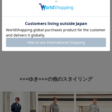
タグ
#st2605
#150cm台コーデ
#40代ファッション
#洒落見えＴシャツコーデ
+++ゆき+++の他のスタイリング