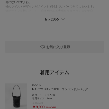
他にないですよね。
袖のツイストデザインがポイントで肘までカバーできてしまいます♪
体のラインを拾いにくく、前後差のある丈感が良きバランスです◎
もっと見る
👖コットンリネンプリントイージーパンツ
一気に華やかになる、主役パンツ。
水彩画みたいなタッチで甘すぎず、大人でも取り入れやすいデザインで
す。
シンプルなトップス合わせるだけでスタイリング完成です！
リネンコットンで通気性もよく、これからの季節快適に履いていただけま
す◎
お気に入り登録
私はウエストひとつ折って履くとちょうどいいぐらいになります。（151c
m）
👜 BIANCHINI ワンハンドルバッグ
丸みのあるバケツ型がかわいい牛革のレザーバッグ
着用アイテム
この縦長シルエットがコーデのポイントになってくれるデザイン。
肩がけしやすい長めハンドルで、さっと持てる気軽さもありつつきれいめ
スタイルにもハマる万能アイテムです。
DOORS
MARCO BIANCHINI ワンハンドルバッグ
👡華奢なストラップですっきり見えするアンクルストラップ
フラットサンダル。
着用カラー：
BLACK
シンプルなデザインなのでコーディネートに合わせやすく、足首のストラ
着用サイズ：
Free
ップでしっかり固定できるので、歩きやすいです◎
￥16,500
￥9,900
40%OFF