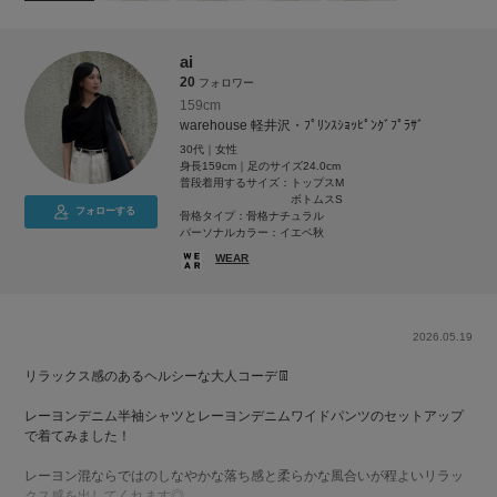
ai
20
フォロワー
159cm
warehouse 軽井沢・ﾌﾟﾘﾝｽｼｮｯﾋﾟﾝｸﾞﾌﾟﾗｻﾞ
30代｜女性
身長159cm｜足のサイズ24.0cm
普段着用するサイズ：
トップスM
ボトムスS
フォローする
骨格タイプ：骨格ナチュラル
パーソナルカラー：イエベ秋
WEAR
2026.05.19
リラックス感のあるヘルシーな大人コーデ👖
レーヨンデニム半袖シャツとレーヨンデニムワイドパンツのセットアップ
で着てみました！
レーヨン混ならではのしなやかな落ち感と柔らかな風合いが程よいリラッ
クス感を出してくれます◎