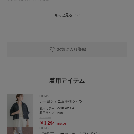
【シャツ】
もっと見る
短丈なのでスタイルアップ効果があり
コーデ全体のバランスが取りやすいです◎
【ボトムス】ゆるっとリラックス感のあるワイドパンツ！
生地が柔らかいので履きやすく、動きやすい◎
今回は紐を垂らして抜け感を出してみました！
お気に入り登録
着用アイテム
ITEMS
レーヨンデニム半袖シャツ
着用カラー：
ONE WASH
着用サイズ：
Free
￥5,990
￥3,294
45%OFF
ITEMS
『洗濯可』レーヨンデニムワイドパンツ