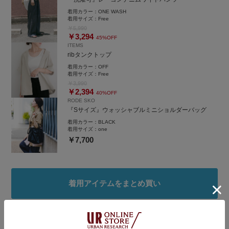
着用カラー：
ONE WASH
着用サイズ：
Free
￥5,990
￥3,294
45%OFF
ITEMS
ribタンクトップ
着用カラー：
OFF
着用サイズ：
Free
￥3,990
￥2,394
40%OFF
RODE SKO
『Sサイズ』ウォッシャブルミニショルダーバッグ
着用カラー：
BLACK
着用サイズ：
one
￥7,700
着用アイテムをまとめ買い