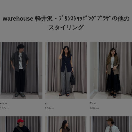
warehouse 軽井沢・ﾌﾟﾘﾝｽｼｮｯﾋﾟﾝｸﾞﾌﾟﾗｻﾞの他の
スタイリング
shun
ai
Riori
186cm
159cm
166cm