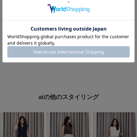
タグ
#パンツスタイル
#大人コーデ
#初夏コーデ
#最旬パンツ×サンダル
#シンプルコーデ
#夏コーデ
#休日スタイル
#オトナカジュアル
#ママコーデ
aiの他のスタイリング