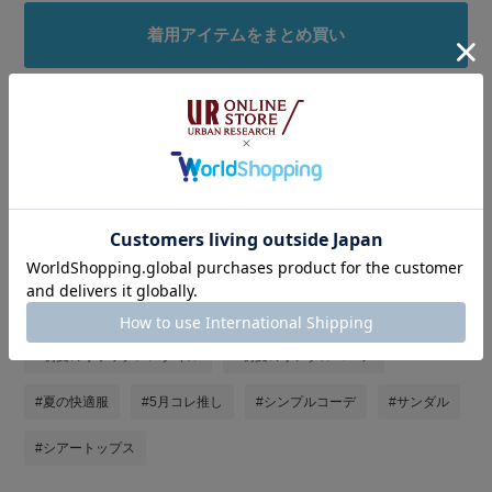
着用アイテムをまとめ買い
タグ
#st2605
#ウェーブ×イエベ春
#ウェーブ×低身長
#150cm台コーデ
#骨格ウェーブ
#GWおでかけコーデ
#シャツ着こなし術
#洒落見えＴシャツコーデ
#初夏のリラックススタイル
#初夏のサンダルコーデ
#夏の快適服
#5月コレ推し
#シンプルコーデ
#サンダル
#シアートップス