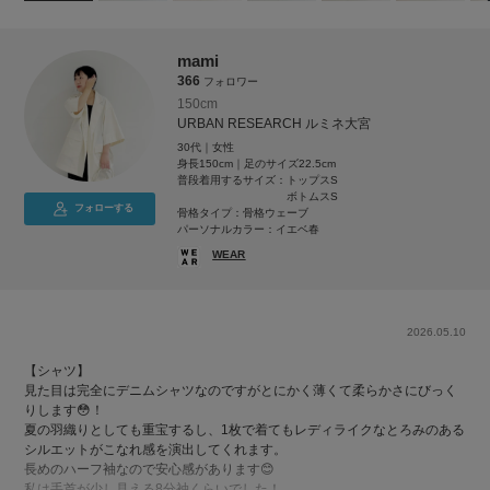
mami
366
フォロワー
150cm
URBAN RESEARCH ルミネ大宮
30代｜女性
身長150cm｜足のサイズ22.5cm
普段着用するサイズ：
トップスS
ボトムスS
フォローする
骨格タイプ：骨格ウェーブ
パーソナルカラー：イエベ春
WEAR
2026.05.10
【シャツ】
見た目は完全にデニムシャツなのですがとにかく薄くて柔らかさにびっく
りします😳！
夏の羽織りとしても重宝するし、1枚で着てもレディライクなとろみのある
シルエットがこなれ感を演出してくれます。
長めのハーフ袖なので安心感があります😊
私は手首が少し見える8分袖くらいでした！