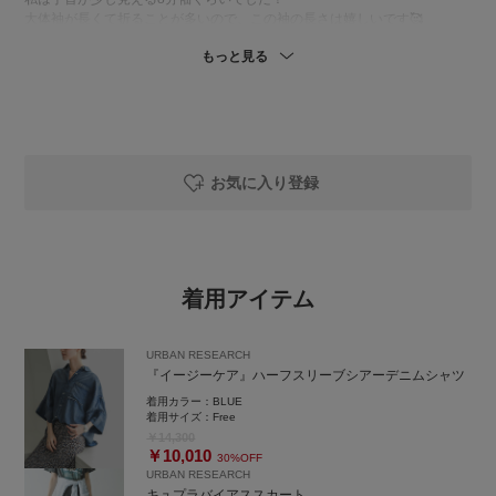
大体袖が長くて折ることが多いので、この袖の長さは嬉しいです🥰
もっと見る
【スカート】
スカートは定番のシリーズです。
シルエットがとても綺麗でとにかく細く見えるので大好きです！😳
ヒップのラインは少し出るので女性らしいシルエットになり好きなのです
が、気になる方は長めのゆったりしたトップスで合わせてもバランスが綺
麗でオススメですよ◎
お気に入り登録
【シューズ】
大宮店では現在UGG more variationを開催中です✨
私は昨年購入したのですがとっても履きやすくてオススメです！
軽くて幅も広めなので足の負担なくスタイルアップが叶います。
着用アイテム
是非店頭でお試しください🌸
URBAN RESEARCH
『イージーケア』ハーフスリーブシアーデニムシャツ
着用カラー：
BLUE
着用サイズ：
Free
￥14,300
￥10,010
30%OFF
URBAN RESEARCH
キュプラバイアススカート