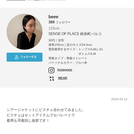
beee
380
フォロワー
155cm
SENSE OF PLACE 錦糸町パルコ
30代｜女性
身長155cm｜足のサイズ24.0cm
普段着用するサイズ：
トップスS,M,L,XL
ボトムスS,M
フォローする
骨格タイプ：骨格ストレート
パーソナルカラー：ブルべ冬
Instagram
WEAR
2026.05.12
シアージャケットにビスチェ合わせてみました。
ビスチェはセットアイテムでセパレートで
着用も🉑着回し抜群です！