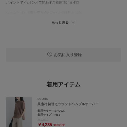
ポイントです♪オンオフ問わずご着用頂けます◎
ウエストゴムで楽な穿き心地のパンツはリネンの
ナチュラルな風合いが涼しげな1枚です＾＾
もっと見る
暑くなるこれからの季節に重宝します！！
是非チェックしてみて下さい🥺✨
お気に入り登録
着用アイテム
DOORS
異素材切替えラウンドヘムプルオーバー
着用カラー：
BROWN
着用サイズ：
Free
￥6,050
￥4,235
30%OFF