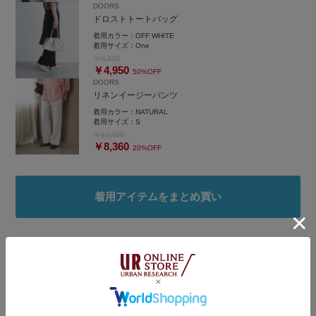
DOORS
ドロストトートバッグ
着用カラー：
OFF WHITE
着用サイズ：
One
￥9,900
￥4,950
50%OFF
DOORS
リネンイージーパンツ
着用カラー：
NATURAL
着用サイズ：
S
￥10,450
￥8,360
20%OFF
着用アイテムをまとめ買い
タグ
#休日スタイル
#バッグ
#シンプルコーデ
#シンプル