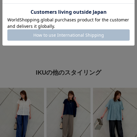
#夏コーデ
#オトナ女子
#パンツスタイル
#暑い
#パンプス
#淡色コーデ
#ワントーンコーデ
#母の日
IKUの他のスタイリング