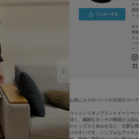
サイ
普段
フォローする
トッ
ボト
骨格
スト
パー
ー：
お気に入りのパンツが主役のコーデ
コットンリネンプリントイージーパ
淡く、繊細なタッチの模様が上品な
のトップスと合わせると、大胆な模
りやすいです。シンプルなアイテム