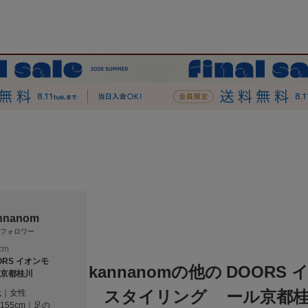
nnanom
フォロワー
cm
ORS イオンモ
kannanomの他の
DOORS 
京都桂川
スタイリング
ール京都
代｜女性
155cm｜足の