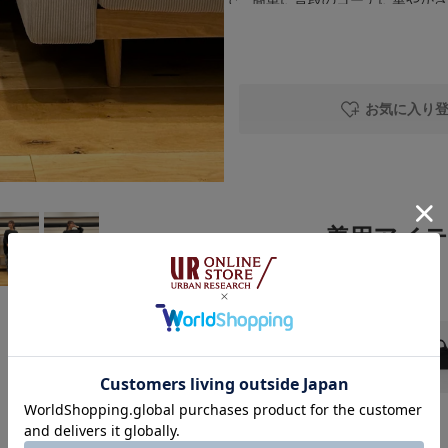
で、簡単に普段のコーデに華やかさ
リネンボイルワイドプルオーバー
リラックスなシルエットで、ガーゼ
のある柔らかい生地感が心地良いア
りまで身幅が繋がっている形で、自
お気に入り
くなるので、気になる腰の張りをカ
もスタイルアップしてくれる優れも
instgram
もっと見る
着用アイ
DOORS
BIRKENSTOCK
ARIZONA LEVE
着用カラー：
BLAC
K
着用サイズ：
36
￥18,700