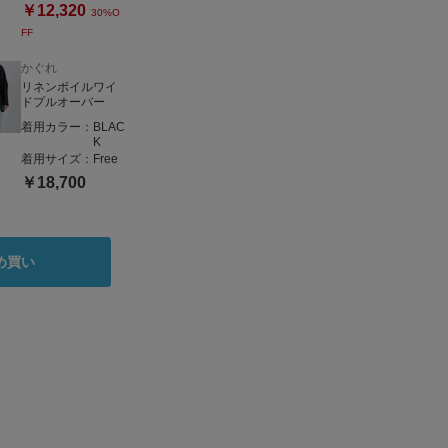
￥12,320
30%O
FF
かぐれ
リネンボイルワイ
ドプルオーバー
着用カラー：
BLAC
K
着用サイズ：
Free
￥18,700
め買い