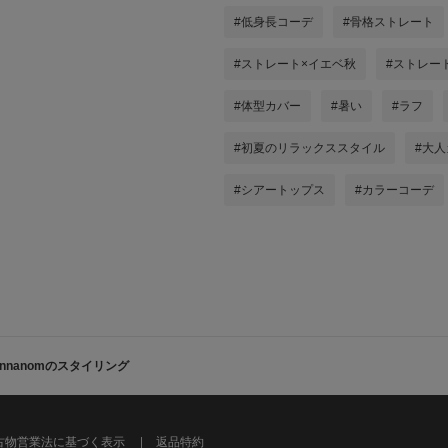
#低身長コーデ
#骨格ストレート
#ストレート×イエベ秋
#ストレー
#体型カバー
#暑い
#ラフ
#初夏のリラックススタイル
#大
#シアートップス
#カラーコーデ
annanomのスタイリング
古物営業法に基づく表示
返品特約