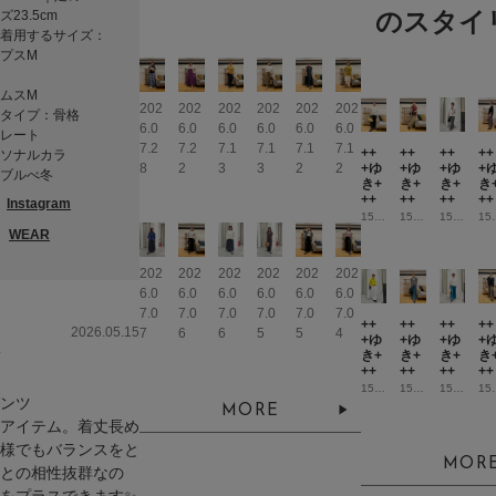
のスタイ
ズ23.5cm
着用するサイズ：
プスM
ムスM
202
202
202
202
202
202
タイプ：骨格
6.0
6.0
6.0
6.0
6.0
6.0
レート
7.2
7.2
7.1
7.1
7.1
7.1
++
++
++
++
ソナルカラ
8
2
3
3
2
2
+ゆ
+ゆ
+ゆ
+
ブルべ冬
き+
き+
き+
き
++
++
++
++
Instagram
151cm
151cm
151cm
15
WEAR
202
202
202
202
202
202
6.0
6.0
6.0
6.0
6.0
6.0
7.0
7.0
7.0
7.0
7.0
7.0
++
++
++
++
2026.05.15
7
6
6
5
5
4
+ゆ
+ゆ
+ゆ
+
き+
き+
き+
き
++
++
++
++
151cm
151cm
151cm
15
ンツ
MORE
アイテム。着丈長め
様でもバランスをと
MOR
との相性抜群なの