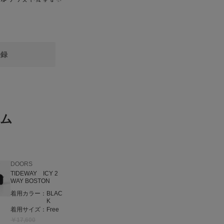
をプラスできます✨
のようなしっとり感
イテムです。肘あた
然と左右の着丈が長
登録
バーし、着丈長めで
のです！
テム
DOORS
TIDEWAY ICY 2
WAY BOSTON
着用カラー：
BLAC
K
着用サイズ：
Free
￥17,600