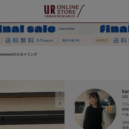
annanomのスタイリング
ka
1
121
8
155
DO
ール
20
身長