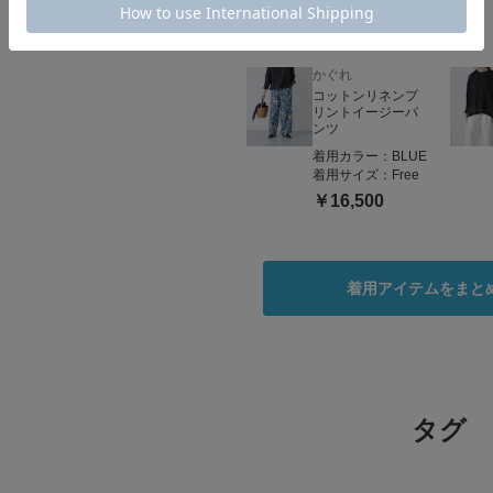
かぐれ
コットンリネンプ
リントイージーパ
ンツ
着用カラー：
BLUE
着用サイズ：
Free
￥16,500
着用アイテムをまと
タグ