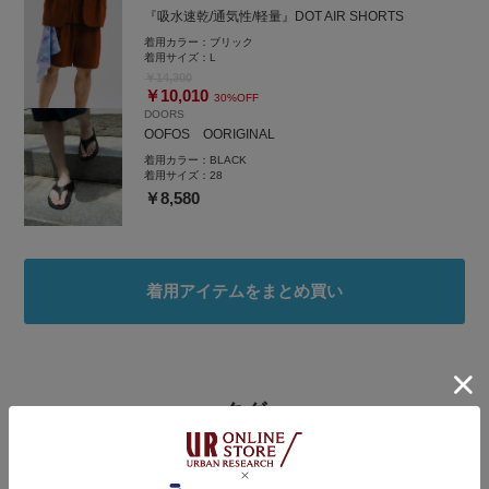
『吸水速乾/通気性/軽量』DOT AIR SHORTS
着用カラー：
ブリック
着用サイズ：
L
￥14,300
￥10,010
30%OFF
DOORS
OOFOS OORIGINAL
着用カラー：
BLACK
着用サイズ：
28
￥8,580
着用アイテムをまとめ買い
タグ
#シンプル
#ラフコーデ
#夏コーデ
#休日コーデ