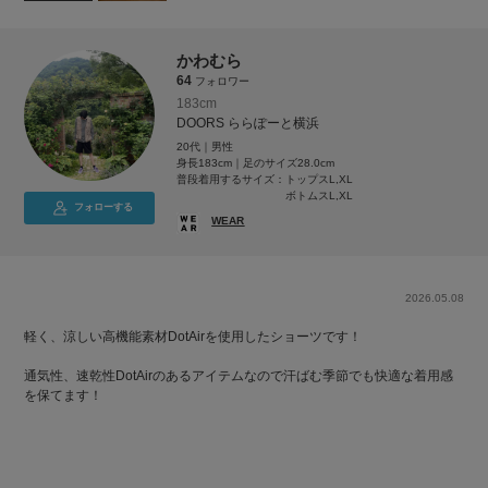
かわむら
64
フォロワー
183cm
DOORS ららぽーと横浜
20代｜男性
身長183cm｜足のサイズ28.0cm
普段着用するサイズ：
トップスL,XL
ボトムスL,XL
フォローする
WEAR
2026.05.08
軽く、涼しい高機能素材DotAirを使用したショーツです！
通気性、速乾性DotAirのあるアイテムなので汗ばむ季節でも快適な着用感
を保てます！