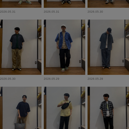
2026.05.31
2026.05.31
2026.05.30
2026.05.30
2026.05.29
2026.05.28