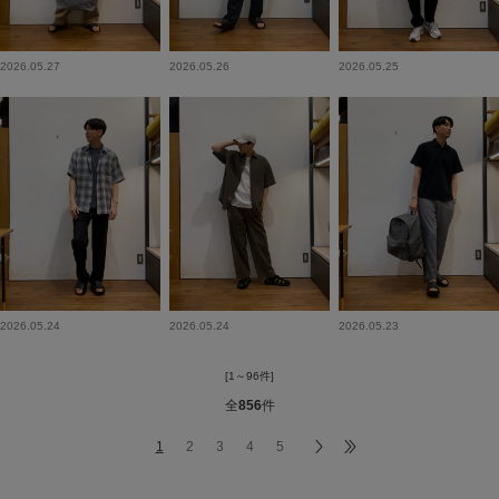
2026.05.27
2026.05.26
2026.05.25
2026.05.24
2026.05.24
2026.05.23
[1～96件]
全
856
件
1
2
3
4
5