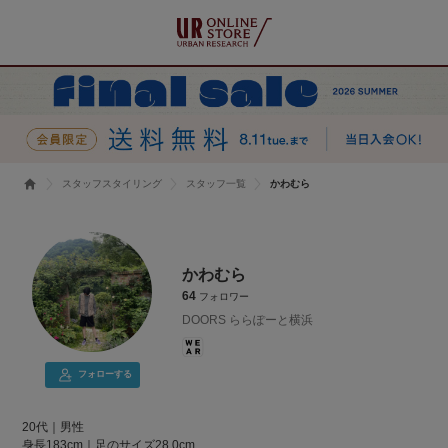
スタッフスタイリング
スタッフ一覧
かわむら
かわむら
64
フォロワー
DOORS ららぽーと横浜
フォローする
20代｜男性
身長183cm｜足のサイズ28.0cm