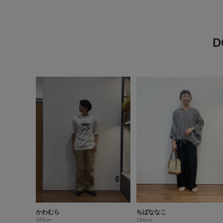
かわむら
ちばななこ
183cm
154cm