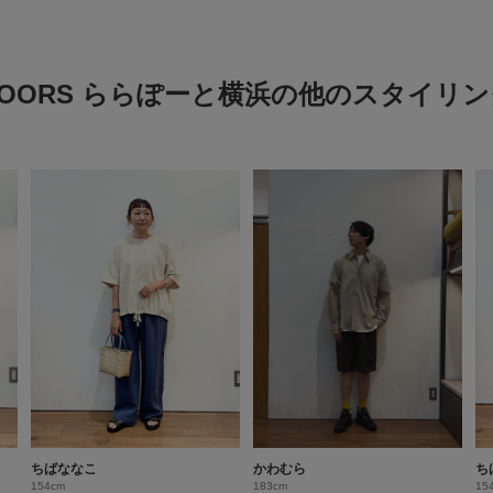
DOORS ららぽーと横浜の他のスタイリン
ちばななこ
かわむら
ち
154cm
183cm
15