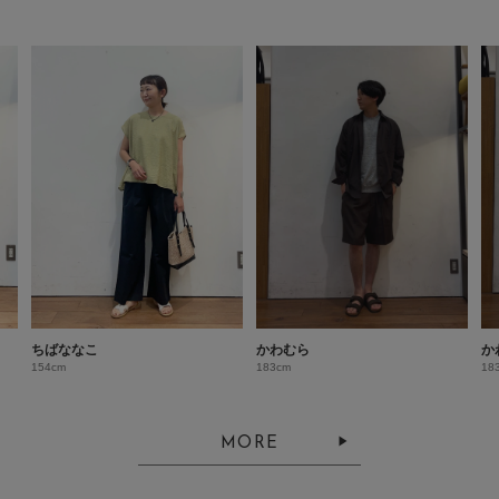
ちばななこ
かわむら
か
154cm
183cm
18
MORE