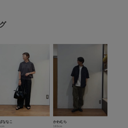
グ
ばななこ
かわむら
4cm
183cm