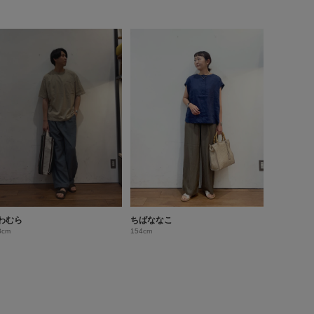
わむら
ちばななこ
3cm
154cm