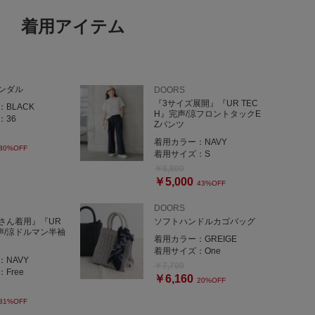
着用アイテム
ンダル
DOORS
『3サイズ展開』『UR TEC
：
BLACK
H』完声/涼フロントタックE
：
36
Zパンツ
着用カラー：
NAVY
30%OFF
着用サイズ：
S
￥8,800
￥5,000
43%OFF
DOORS
さん着用』『UR
ソフトハンドルカゴバッグ
声/涼ドルマン半袖
着用カラー：
GREIGE
着用サイズ：
One
：
NAVY
￥7,700
：
Free
￥6,160
20%OFF
31%OFF