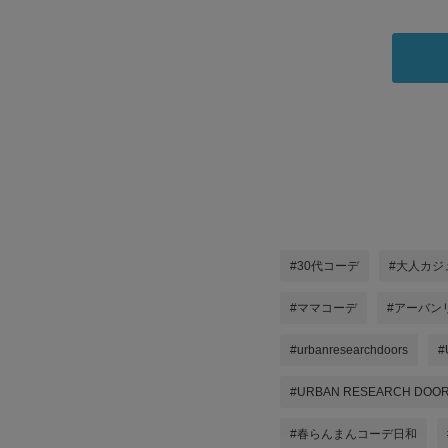
#30代コーデ
#大人カジ
#ママコーデ
#アーバン
#urbanresearchdoors
#
#URBAN RESEARCH DOO
#春らんまんコーデ日和