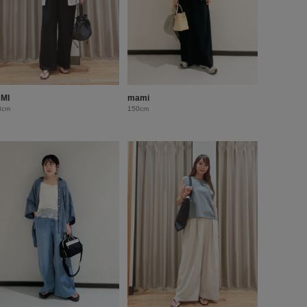
MI
mami
8cm
150cm