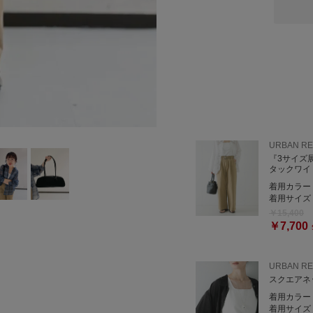
けますよ◎
股上深めでワンポイントに
す🥰
URBAN R
『3サイズ
タックワイ
着用カラー
着用サイズ
￥15,400
￥7,700
是非店頭でお試しください
URBAN RESEARCHルミ
URBAN R
TEL:050-2017-9009
スクエアネ
着用カラー
着用サイズ