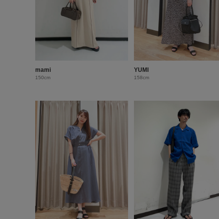
mami
YUMI
150cm
158cm