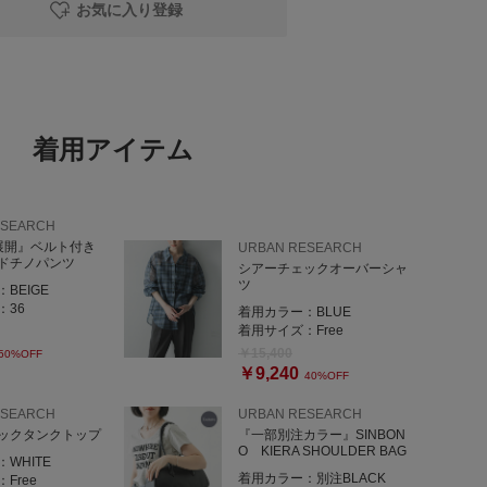
お気に入り登録
ベルトもついているのでINスタイルをすると脚長効果大✨で
着用アイテム
ESEARCH
展開』ベルト付き
URBAN RESEARCH
ドチノパンツ
シアーチェックオーバーシャ
ツ
：
BEIGE
：
36
着用カラー：
BLUE
着用サイズ：
Free
🌸
￥15,400
50%OFF
￥9,240
40%OFF
ネ大宮
ESEARCH
URBAN RESEARCH
ックタンクトップ
『一部別注カラー』SINBON
O KIERA SHOULDER BAG
：
WHITE
着用カラー：
別注BLACK
：
Free