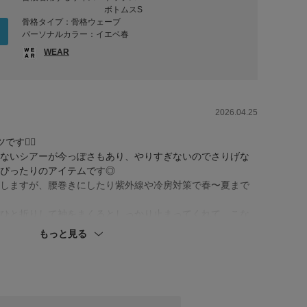
ボトムスS
骨格タイプ：骨格ウェーブ
パーソナルカラー：イエベ春
WEAR
2026.04.25
💁‍♀️
ないシアーが今っぽさもあり、やりすぎないのでさりげな
ぴったりのアイテムです◎
しますが、腰巻きにしたり紫外線や冷房対策で春〜夏まで
ひと折りして袖をまくるとしっかり止まってくれて、こな
す◎
もっと見る
。
が崩れることなく、裾上げいらずではけました🙌
ュアル過ぎず品良くはけてトップスを選ばずお召しいただ