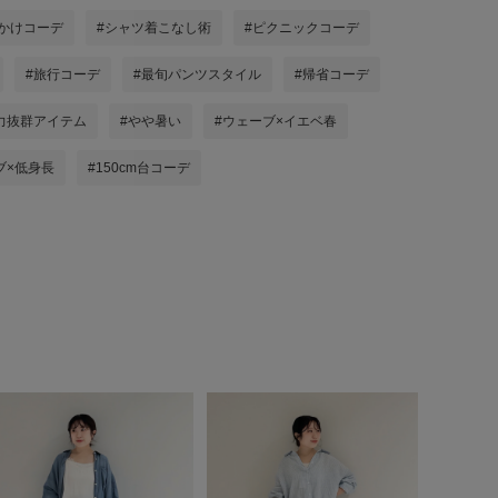
でかけコーデ
#シャツ着こなし術
#ピクニックコーデ
#旅行コーデ
#最旬パンツスタイル
#帰省コーデ
力抜群アイテム
#やや暑い
#ウェーブ×イエベ春
ブ×低身長
#150cm台コーデ