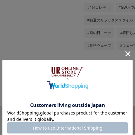
#4月コレ推し
#GWお
#初夏のリラックススタイル
#雨の日コーデ
#着回し
#骨格ウェーブ
#ウェー
mamiの他のスタイリング