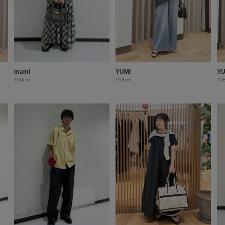
mami
YUMI
YU
150cm
158cm
15