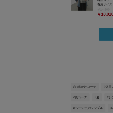
着用カラー
着用サイズ
￥14,300
￥10,01
#お出かけコーデ
#休日
#夏コーデ
#夏
#シ
#ベーシック/シンプル
#