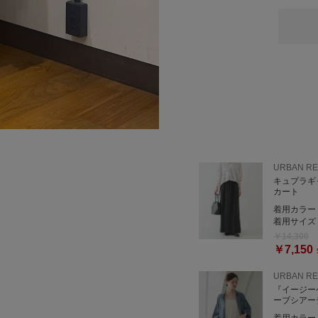
URBANRESEARCH金沢百
〒920-0858 石川県金沢市
営業時間：10:00～20:00
TEL：050-2017-9031
店舗公式LINE ID：050uvo
↑LINEにて商品の問い合
《公式オンラインサイトか
URBAN R
キュプラギ
カート
着用カラー
着用サイズ
￥14,300
￥7,150
URBAN R
『イージー
ーブシアー