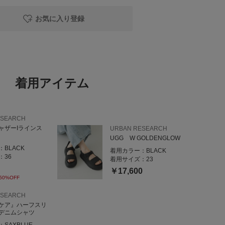
お気に入り登録
番街Rinto店
木ノ新保町1-1 金沢百番街 Rinto
zc
わせやご相談もして頂けます
着用アイテム
ら商品のお取り置き可能》
ESEARCH
ャザーIラインス
URBAN RESEARCH
UGG W GOLDENGLOW
：
BLACK
着用カラー：
BLACK
：
36
着用サイズ：
23
￥17,600
50%OFF
ESEARCH
ケア』ハーフスリ
デニムシャツ