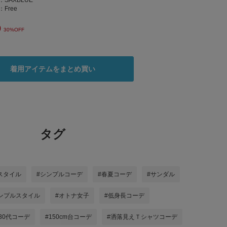
：
SAXBLUE
：
Free
0
30%OFF
着用アイテムをまとめ買い
タグ
スタイル
#シンプルコーデ
#春夏コーデ
#サンダル
ンプルスタイル
#オトナ女子
#低身長コーデ
30代コーデ
#150cm台コーデ
#洒落見えＴシャツコーデ