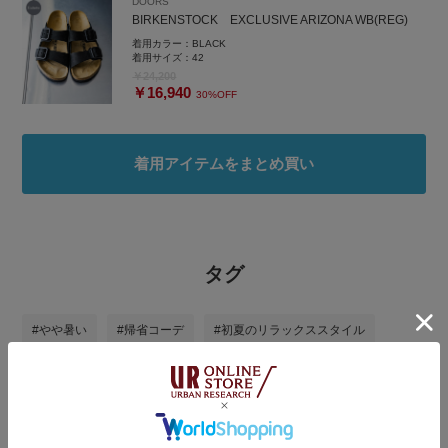
DOORS
BIRKENSTOCK EXCLUSIVE ARIZONA WB(REG)
着用カラー：
BLACK
着用サイズ：
42
￥24,200
￥16,940
30%OFF
着用アイテムをまとめ買い
タグ
#やや暑い
#帰省コーデ
#初夏のリラックススタイル
#GWおでかけコーデ
#最旬パンツスタイル
#4月コレ推し
#大人ファッション
#初夏のおでかけコーデ