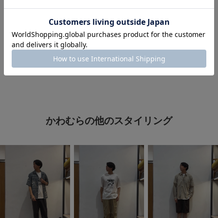
#カジュアルコーデ
#旅行コーデ
#着回し力抜群アイテム
#ピクニックコーデ
#洒落見えＴシャツコーデ
#シャツ着こなし術
#おでかけコーデ
かわむらの他のスタイリング