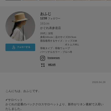
おふじ
1238
フォロワー
161cm
かぐれ表参道店
20代｜女性
身長161cm｜足のサイズ23.5cm
普段着用するサイズ：
トップスM
ボトムスM,L
フォローする
骨格タイプ：骨格ウェーブ
パーソナルカラー：ブルべ冬
Instagram
WEAR
2026.04.28
こんにちは、おふじです。
✔サロペット
かぐれの定番のバッククロスサロペットより、新作がリネン素材で入荷い
たしました。