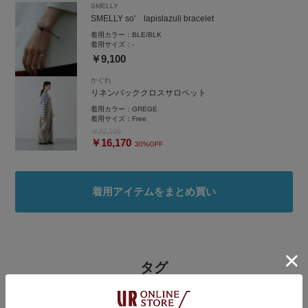
SMELLY
SMELLY so' lapislazuli bracelet
着用カラー：
BLE/BLK
着用サイズ：
-
￥9,100
かぐれ
リネンバッククロスサロペット
着用カラー：
GREGE
着用サイズ：
Free
￥23,100
￥16,170
30%OFF
着用アイテムをまとめ買い
タグ
#リネン
#4月コレ推し
#やや暑い