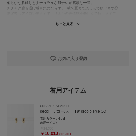
柔らかな肌触りとナチュラルな風合いが素敵な一着。
チクチク感も透け感も気にならず、1枚で夏まで楽しんで頂けます◎
洗濯後もアイロン要らずで、リネンの表情感を楽しんで頂けます^^
もっと見る
-----
気になるアイテムやスタイリングは
ぜひ♡マークでお気に入り登録を◎
あとで見返しやすくなります。
また、【おふじ】のフォローもぜひお願いします
お気に入り登録
----
instagramも良かったらのぞきにきてくださいね。
アカウント名 ofuji.ga_ です♡
着用アイテム
コメント欄やＤＭでお問い合わせ頂きますと返信させて頂きます^ ^
URBAN RESEARCH
decor『デコール』 Fat drop pierce GD
着用カラー：
Gold
着用サイズ：
-
￥14,300
￥10,010
30%OFF