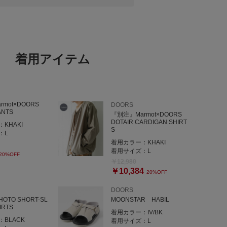
着用アイテム
rmot×DOORS
DOORS
ANTS
『別注』Marmot×DOORS
DOTAIR CARDIGAN SHIRT
：
KHAKI
S
：
L
着用カラー：
KHAKI
着用サイズ：
L
20%OFF
￥12,980
￥10,384
20%OFF
DOORS
HOTO SHORT-SL
MOONSTAR HABIL
IRTS
着用カラー：
IV/BK
：
BLACK
着用サイズ：
L