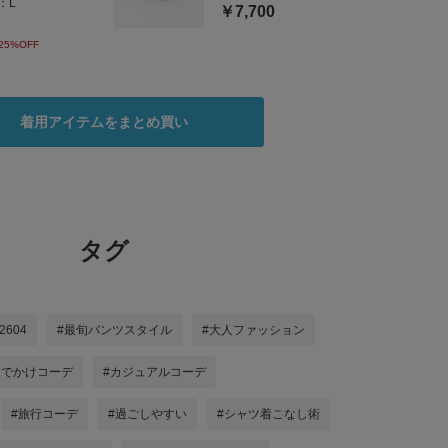
：
L
￥7,700
25%OFF
着用アイテムをまとめ買い
タグ
t2604
#最旬パンツスタイル
#大人ファッション
おでかけコーデ
#カジュアルコーデ
#旅行コーデ
#過ごしやすい
#シャツ着こなし術