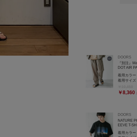
DOORS
『別注』Ma
DOT AIR P
着用カラー
着用サイズ
￥10,450
￥8,360
DOORS
NATURE P
EEVE T-SH
着用カラー