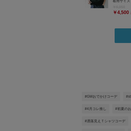
着用サイズ
￥6,050
￥4,500
#GWおでかけコーデ
#s
#4月コレ推し
#初夏の
#洒落見えＴシャツコーデ