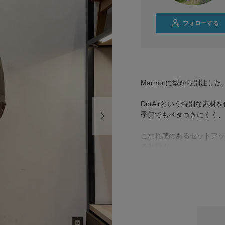
フォローする
Marmotに型から別注し
DotAirという特別な
季節でもベタつきにくく、
こなれ感のあるセットアッ
ると◎！