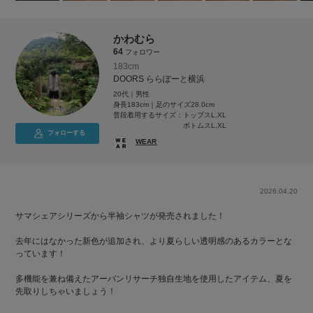
かわむら
64
フォロワー
183cm
DOORS ららぽーと横浜
20代｜男性
身長183cm｜足のサイズ28.0cm
普段着用するサイズ：
トップスL,XL
ボトムスL,XL
フォローする
WEAR
2026.04.20
サマシェアシリーズから半袖シャツが発売されました！
去年にはなかった新色が追加され、より夏らしい透明感のあるカラーとな
っています！
多機能を兼ね備えたアーバンリサーチ独自生地を使用したアイテム、夏を
先取りしちゃいましょう！