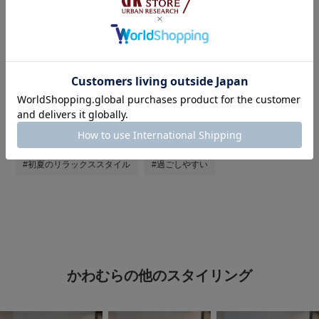
#st2604
#最旬パンツスタイル
#大人ファッション
#4月コレ推し
#メンズファッション
#初夏のおでかけコーデ
#カジュアルコーデ
#GWおでかけコーデ
#洒落見えＴシャツコーデ
#旅行コーデ
#帰省コーデ
#着回し力抜群アイテム
#シャツ着こなし術
#初夏のリラックススタイル
#過ごしやすい
かわむらの他のスタイリング