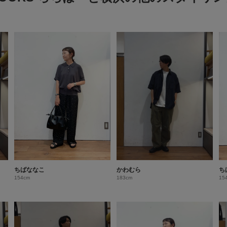
ちばななこ
かわむら
ち
154cm
183cm
15