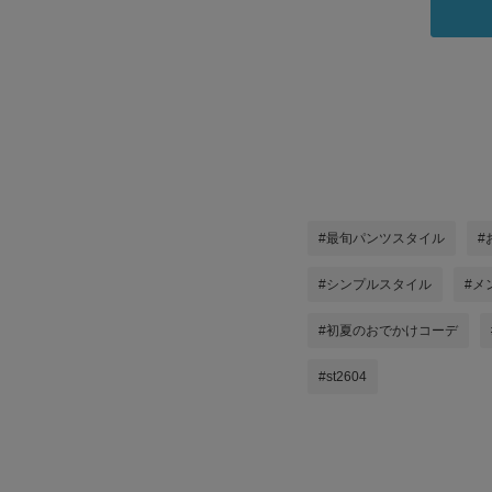
#最旬パンツスタイル
#
#シンプルスタイル
#メ
#初夏のおでかけコーデ
#st2604