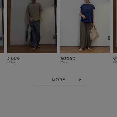
かわむら
ちばななこ
か
183cm
154cm
18
MORE