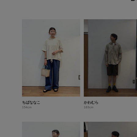
ちばななこ
かわむら
154cm
183cm