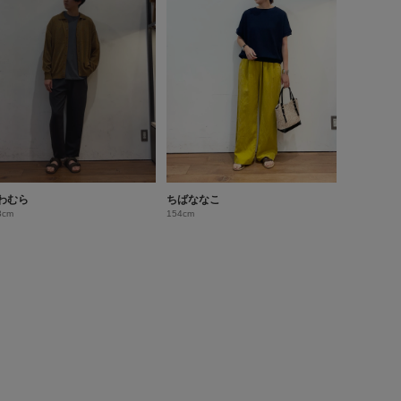
わむら
ちばななこ
3cm
154cm