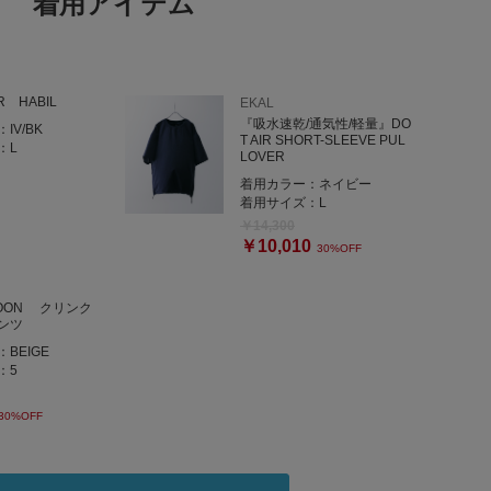
着用アイテム
R HABIL
EKAL
『吸水速乾/通気性/軽量』DO
：
IV/BK
T AIR SHORT-SLEEVE PUL
：
L
LOVER
着用カラー：
ネイビー
着用サイズ：
L
￥14,300
￥10,010
30%OFF
POON クリンク
ンツ
：
BEIGE
：
5
30%OFF