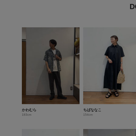
かわむら
ちばななこ
183cm
154cm