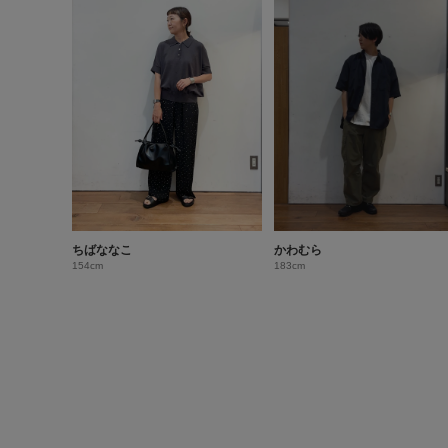
ちばななこ
かわむら
154cm
183cm