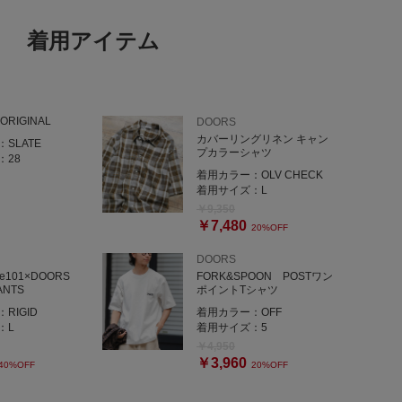
着用アイテム
ORIGINAL
DOORS
カバーリングリネン キャン
：
SLATE
プカラーシャツ
：
28
着用カラー：
OLV CHECK
着用サイズ：
L
￥9,350
￥7,480
20%OFF
DOORS
e101×DOORS
FORK&SPOON POSTワン
ANTS
ポイントTシャツ
：
RIGID
着用カラー：
OFF
：
L
着用サイズ：
5
￥4,950
￥3,960
40%OFF
20%OFF