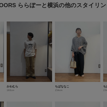
DOORS ららぽーと横浜の他のスタイリン
かわむら
ちばななこ
ち
183cm
154cm
15