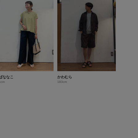
ばななこ
かわむら
4cm
183cm