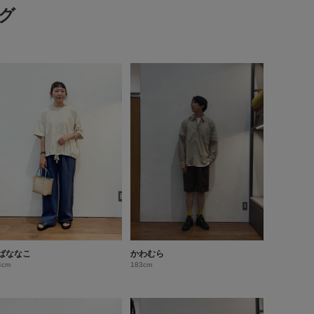
グ
ばななこ
かわむら
4cm
183cm