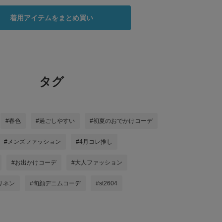
着用アイテムをまとめ買い
タグ
#春色
#過ごしやすい
#初夏のおでかけコーデ
#メンズファッション
#4月コレ推し
#お出かけコーデ
#大人ファッション
リネン
#旬顔デニムコーデ
#st2604