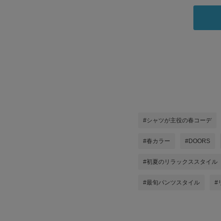
#シャツが主役の春コーデ
#春カラー
#DOORS
#初夏のリラックススタイル
#最旬パンツスタイル
#