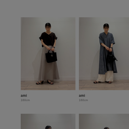
ami
ami
160cm
160cm