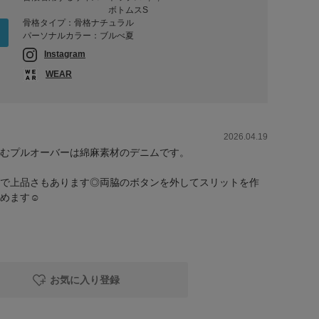
ボトムスS
骨格タイプ：骨格ナチュラル
パーソナルカラー：ブルべ夏
Instagram
WEAR
2026.04.19
むプルオーバーは綿麻素材のデニムです。
で上品さもあります◎両脇のボタンを外してスリットを作
めます☺️
お気に入り登録