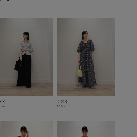
どう
くどう
7cm
157cm