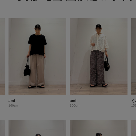
ami
ami
く
160cm
160cm
15