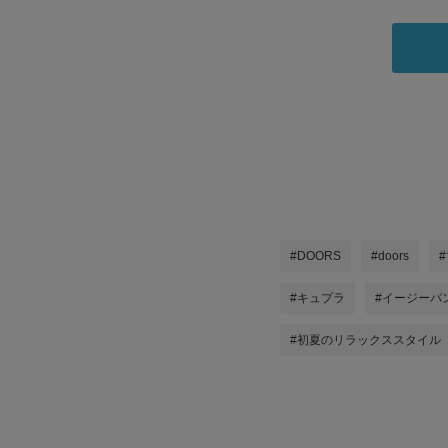
#DOORS
#doors
#キュプラ
#イージーパ
#初夏のリラックススタイル