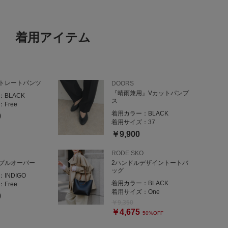
着用アイテム
トレートパンツ
DOORS
『晴雨兼用』Vカットパンプ
：
BLACK
ス
：
Free
着用カラー：
BLACK
0
着用サイズ：
37
￥9,900
RODE SKO
プルオーバー
2ハンドルデザイントートバ
ッグ
：
INDIGO
着用カラー：
BLACK
：
Free
着用サイズ：
One
0
￥9,350
￥4,675
50%OFF