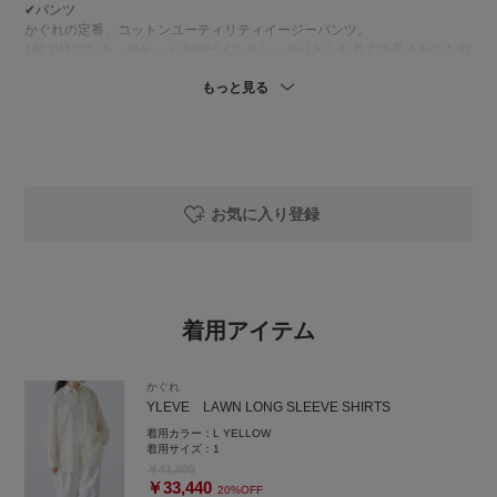
✔パンツ
かぐれの定番、コットンユーティリティイージーパンツ。
1枚で様になる、ポケットのデザインとしっかりとした着丈の長さがこなれ
感抜群です◎
もっと見る
私も色違いを持っていますが、洗濯後のアイロン要らずで楽ちんにケアし
て頂けます^^
-----
気になるアイテムやスタイリングは
お気に入り登録
ぜひ♡マークでお気に入り登録を◎
あとで見返しやすくなります。
また、【おふじ】のフォローもぜひお願いします
着用アイテム
----
instagramも良かったらのぞきにきてくださいね。
かぐれ
アカウント名 ofuji.ga_ です♡
YLEVE LAWN LONG SLEEVE SHIRTS
コメント欄やＤＭでお問い合わせ頂きますと返信させて頂きます^ ^
着用カラー：
L YELLOW
着用サイズ：
1
￥41,800
￥33,440
20%OFF