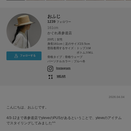
おふじ
1239
フォロワー
161cm
かぐれ表参道店
20代｜女性
身長161cm｜足のサイズ23.5cm
普段着用するサイズ：
トップスM
ボトムスM,L
フォローする
骨格タイプ：骨格ウェーブ
パーソナルカラー：ブルべ冬
Instagram
WEAR
2026.04.04
こんにちは、おふじです。
4/3-12まで表参道店でyleveのPUSがあるということで、yleveのアイテム
でスタイリングしてみました^^