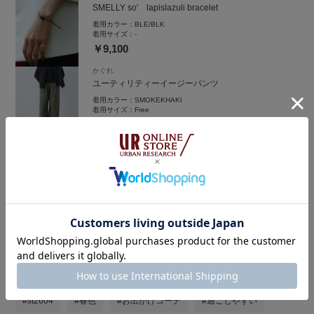
SMELLY so' lapislazuli bracelet
着用カラー：
BLE/BLK
着用サイズ：
-
￥9,100
かぐれ
ユーティリティーイージーパンツ
着用カラー：
SMOKEKHAKI
着用サイズ：
Free
￥17,600
着用アイテムをまとめ買い
タグ
#st2604
#春色
#お出かけコーデ
#過ごしやすい