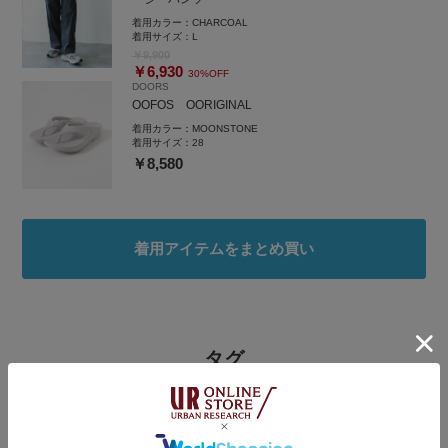
着用カラー：
CHARCOAL
着用サイズ：
L
￥9,900
￥6,930
30%OFF
DOORS
OOFOS OORIGINAL
着用カラー：
MOONSTONE
着用サイズ：
28
￥8,580
着用アイテムをまとめ買い
タグ
#キレイめ
#シンプルコーデ
#お出かけコーデ