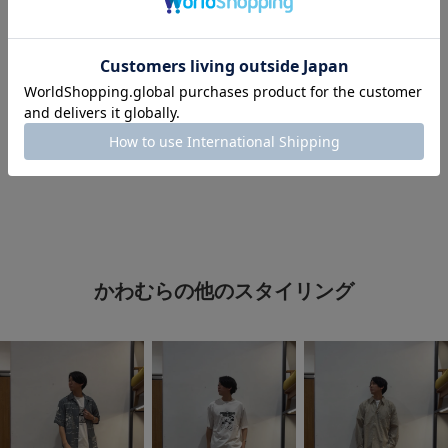
#シンプルスタイル
#メンズファッション
#休日スタイル
#休日コーデ
#3月コレ推し
#春色
#過ごしやすい
#DOORS
#春カラー
#春服
#春のアクティブコーデ
#カジュアルセットアップ
かわむらの他のスタイリング