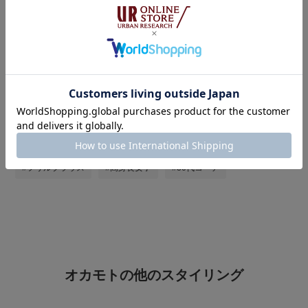
タグ
#シンプルコーデ
#お出かけコーデ
#秋服準備はじめました
#ボリューム袖
#即着シャツコーデ
#大人かわいい
#st2508
#コーデュロイ
#フリルトップス
#フリルブラウス
#高身長女子
#30代コーデ
オカモトの他のスタイリング