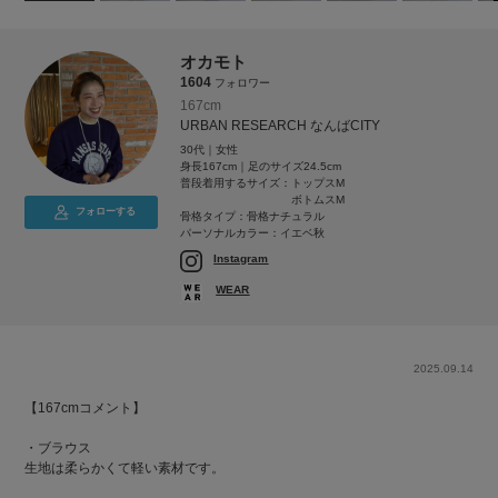
オカモト
1604
フォロワー
167cm
URBAN RESEARCH なんばCITY
30代｜女性
身長167cm｜足のサイズ24.5cm
普段着用するサイズ：
トップスM
ボトムスM
フォローする
骨格タイプ：骨格ナチュラル
パーソナルカラー：イエベ秋
Instagram
WEAR
2025.09.14
【167cmコメント】
・ブラウス
生地は柔らかくて軽い素材です。