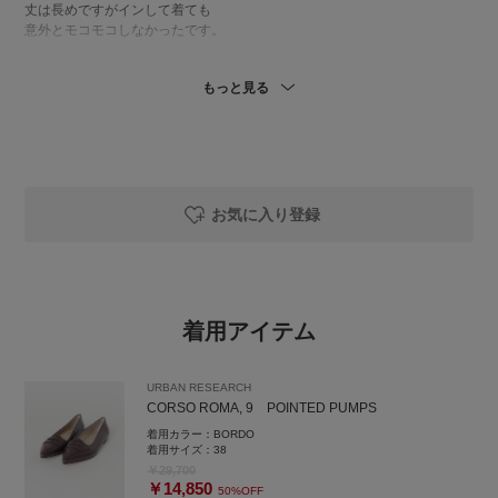
丈は長めですがインして着ても
意外とモコモコしなかったです。
中にキャミソールを着ていますが
もっと見る
見えないくらいの首の空き具合でした。
・パンツ
コーデュロイですが、薄手です。
38で少しウエスト大きいため
お気に入り登録
ベルトがあった方がいいです。
何か気になることがあれば下記へ
着用アイテム
お気軽にお問合せください😊
岡本インスタ
URBAN RESEARCH
@ai_okmt14
CORSO ROMA, 9 POINTED PUMPS
URなんばCITY店
着用カラー：
BORDO
050-2017-9044
着用サイズ：
38
￥29,700
￥14,850
50%OFF