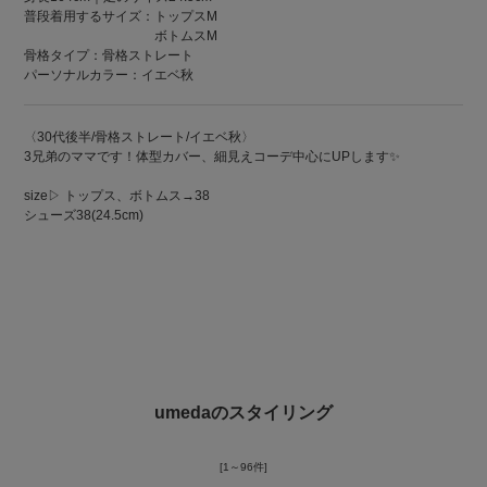
普段着用するサイズ：
トップスM
ボトムスM
骨格タイプ：骨格ストレート
パーソナルカラー：イエベ秋
〈30代後半/骨格ストレート/イエベ秋〉
3兄弟のママです！体型カバー、細見えコーデ中心にUPします✨
size▷ トップス、ボトムス→38
シューズ38(24.5cm)
umedaのスタイリング
[1～96件]