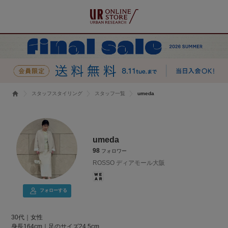
スタッフスタイリング
スタッフ一覧
umeda
umeda
98
フォロワー
ROSSO ディアモール大阪
フォローする
30代｜女性
身長164cm｜足のサイズ24.5cm