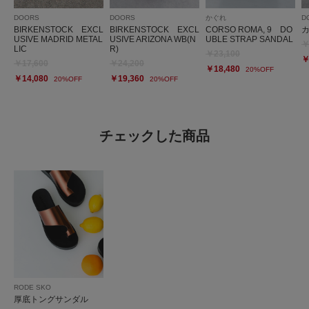
DOORS
DOORS
かぐれ
D
BIRKENSTOCK EXCL
BIRKENSTOCK EXCL
CORSO ROMA, 9 DO
USIVE MADRID METAL
USIVE ARIZONA WB(N
UBLE STRAP SANDAL
￥
LIC
R)
￥23,100
￥
￥17,600
￥24,200
￥18,480
20%OFF
￥14,080
￥19,360
20%OFF
20%OFF
チェックした商品
RODE SKO
厚底トングサンダル