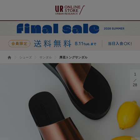
シューズ
サンダル
厚底トングサンダル
1
28