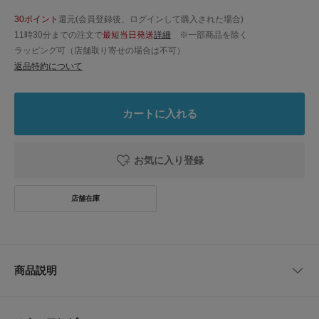
30ポイント
還元(会員登録後、ログインして購入された場合)
11時30分までの注文で
最短当日発送
詳細
※一部商品を除く
ラッピング可（店舗取り寄せの場合は不可）
返品特約について
カートに入れる
お気に入り登録
商品説明
アシンメトリーなベルトデザインが目を惹く、トングサンダル