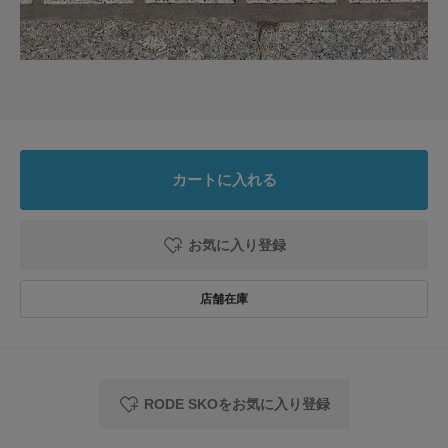
足のサイズ:
25cm
年代:
30代
サイズ感
:ちょうど良い
使いやすさ
:良い
重さ
:軽い
軽くてデザインもシンプルです！
シンプルコーデにアクセント！
茶色のラメがかかっていておしゃれです！
歩きやすさもバッチリ今年の夏はこの厚底楽ちんサンダルで過ごします♪
カートに入れる
参考になった
2
Like!
0
お気に入り登録
2026.7.5
一目惚れ
色：BROWN MET
/
サイズ：36
no name
RODE SKOをお気に入り登録