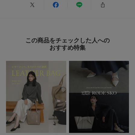
私はサイズが小さいので、無かったのですが、一番小さいサイズで履けまし
た。ちなみにいつも22.5です。
参考になった
0
Like!
0
この商品をチェックした人への
おすすめ特集
2026.6.28
シンプル
色：BLACK
/
サイズ：36
とも
久しぶりのトングサンダルなので、少しづつ慣らしながら履いてます。シン
プルで合わせやすそうなデザインが、ところが気に入りました。
参考になった
1
Like!
1