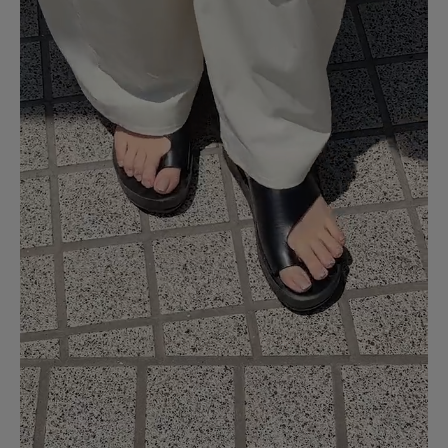
合わせやすいです
色：BROWN MET
/
サイズ：37
no name
足のサイズ:
24cm
年代:
40代
性別:
女性
身長:
161～165cm
体型:
ふつう
サイズ感
:ちょうど良い
使いやすさ
:良い
重さ
:やや軽い
ブラウンゴールドは珍しいし、服もベージュ系が多いのですごく合わせやす
いです。歩きやすいし言うことなしです。サンダルなので普段よりワンサイ
ズ下げてますが、ピッタリです。
参考になった
1
Like!
1
2026.7.13
厚底楽ちんサンダル
色：BROWN MET
/
サイズ：38
ミニマム