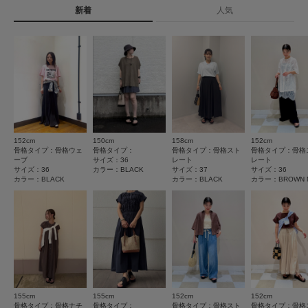
※商品画像は、光の当たり具合やパソコンなどの閲覧環境により、実際の色
新着
人気
抜け感を演出し、コーディネートのアクセントとして活躍しま
★
5
(8)
タイプ
WOMEN
味と異なって見える場合がございます。予めご了承ください。
す。
※商品の色味の目安は、商品単体の画像をご参照ください。
★
4
(2)
これからの季節にぴったりな、デイリー使いしやすい一足です。
▼お気に入り登録のおすすめ▼
とじる
★
3
(3)
お気に入り登録された商品は、マイページにて現在の価格情報や在庫状況の
確認が可能です。
レビューはありません。
★
2
(0)
お買い物リストの管理にぜひご利用ください。
★
1
(0)
とじる
152cm
150cm
158cm
152cm
現在の選択内容に一致するレビューはありません。
サイズ感
骨格タイプ：骨格ウェ
骨格タイプ：
骨格タイプ：骨格スト
骨格タイプ：骨格
絞り込み条件をクリアまたは変更してください。
ーブ
サイズ：36
レート
レート
小さい
大きい
サイズ：36
カラー：BLACK
サイズ：37
サイズ：36
カラー：BLACK
カラー：BLACK
カラー：BROWN 
使いやすさ
悪い
良い
重さ
軽い
重い
とじる
絞り込み
表示：新しい順
155cm
155cm
152cm
152cm
骨格タイプ：骨格ナチ
骨格タイプ：
骨格タイプ：骨格スト
骨格タイプ：骨格