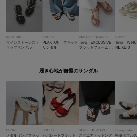
RODE SKO
DOORS
URBAN RESEARCH
DOORS
ラインストーンスト
PLAKTON フラット
Teva EXCLUSIVE
Teva W HU
ラップサンダル
サンダル
フラットフォーム ユ
NE XLT3
ニバーサル テッセラ
履き心地が自慢のサンダル
DOORS
DOORS
SENSE OF PLACE
Sonny Label
メタルリングフラッ
セパレートフラット
スクエアトゥトング
軽量ダブル