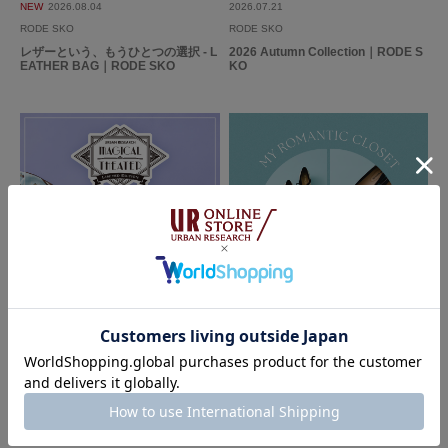
NEW
2026.08.04
2026.07.21
RODE SKO
RODE SKO
レザーという、もうひとつの選択 - L
2026 Autumn Collection｜RODE S
EATHER BAG｜RODE SKO
KO
もっと見る
とじる
2026.07.10
2026.07.07
MAGICAL THEATER
RODE SKO
MY ROMANTIC CLOSET｜RODE S
KO