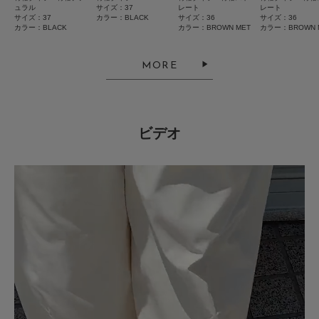
ュラル
サイズ：37
レート
レート
サイズ：37
カラー：BLACK
サイズ：36
サイズ：36
カラー：BLACK
カラー：BROWN MET
カラー：BROWN 
2026.8.4
メタリック
MORE
色：BROWN MET
/
サイズ：38
no name
足のサイズ:
24cm
年代:
40代
性別:
女性
身長:
161～165cm
体型:
大柄
ビデオ
サイズ感
:ちょうど良い
使いやすさ
:良い
重さ
:やや軽い
まだ長時間は履いていませんが、ソールの適度な厚みがとても履きやすいで
す。カジュアルな雰囲気ですがメタリックな深い茶色が落ち着いて見えると
ころが良いです。指がすれないことを期待して星5つです。
参考になった
0
Like!
0
2026.7.16