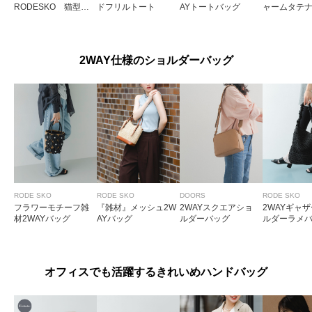
RODESKO 猫型キ
ドフリルトート
AYトートバッグ
ャームタテ
ャンバスバッグ
カドバッグ
2WAY仕様のショルダーバッグ
RODE SKO
RODE SKO
DOORS
RODE SKO
フラワーモチーフ雑
『雑材』メッシュ2W
2WAYスクエアショ
2WAYギャ
材2WAYバッグ
AYバッグ
ルダーバッグ
ルダーラメ
オフィスでも活躍するきれいめハンドバッグ