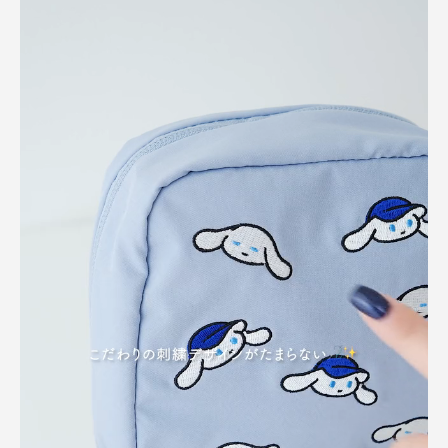
コンビニなどでのちょっとした突発的なお買い物の時に重宝しています。外
付できるので、バックの中で行方不明にならないのも良きです。
参考になった
0
Like!
0
2026.1.1
可愛い！
色：BLUE
/
サイズ：One
ま
大人可愛いシナモンに一目惚れして購入しました！！
使い勝手も良くて出番も多そうです！
参考になった
0
Like!
0