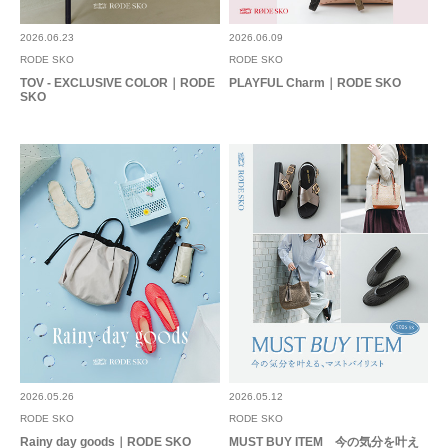
2026.06.23
2026.06.09
RODE SKO
RODE SKO
TOV - EXCLUSIVE COLOR｜RODE
PLAYFUL Charm｜RODE SKO
SKO
2026.05.26
2026.05.12
RODE SKO
RODE SKO
Rainy day goods｜RODE SKO
MUST BUY ITEM 今の気分を叶え