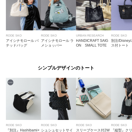
RODE SKO
RODE SKO
URBAN RESEARCH
RODE SKO
アイシナモロール パ
アイシナモロール ラ
HANDICRAFT SAIG
別注/Disne
テッドバッグ
メショッパー
ON SMALL TOTE
ス付トート
シンプルデザインのトート
RODE SKO
RODE SKO
RODE SKO
RODE SKO
『別注』Hashibami×
シュシュセットサイ
スリーブケース付2W
『縦型』ク