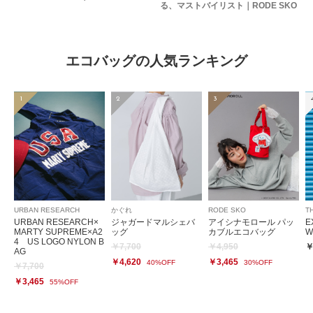
る、マストバイリスト｜RODE SKO
エコバッグの人気ランキング
1
2
3
URBAN RESEARCH
かぐれ
RODE SKO
T
URBAN RESEARCH×
ジャガードマルシェバ
アイシナモロール パッ
E
MARTY SUPREME×A2
ッグ
カブルエコバッグ
W
4 US LOGO NYLON B
￥7,700
￥4,950
￥
AG
￥4,620
￥3,465
40%OFF
30%OFF
￥7,700
￥3,465
55%OFF