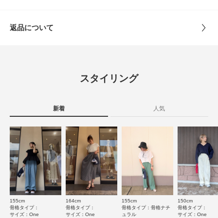
トルソーボディーサイズ
サイズ
One
※商品画像は、光の当たり具合やパソコンなどの閲覧環境により、実際の色
味と異なって見える場合がございます。予めご了承ください。
とじる
返品について
※商品の色味の目安は、商品単体の画像をご参照ください。
素材
ポリエステル100%
レビュー
▼お気に入り登録のおすすめ▼
お気に入り登録された商品は、マイページにて現在の価格情報や在庫状況の
原産国
中国
確認が可能です。
5.0
お買い物リストの管理にぜひご利用ください。
スタイリング
カテゴリ
バッグ
エコバッグ
2
レビュー件数：
件
とじる
タイプ
WOMEN
新着
人気
★
5
(2)
★
4
(0)
とじる
★
3
(0)
★
2
(0)
★
1
(0)
155cm
164cm
155cm
150cm
サイズ感
骨格タイプ：
骨格タイプ：
骨格タイプ：骨格ナチ
骨格タイプ：
サイズ：One
サイズ：One
ュラル
サイズ：One