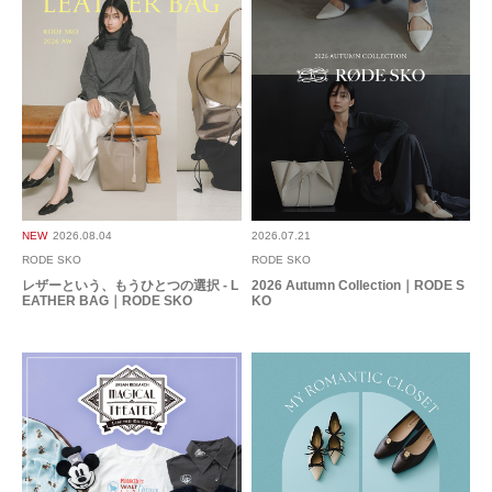
NEW
2026.08.04
2026.07.21
RODE SKO
RODE SKO
レザーという、もうひとつの選択 - L
2026 Autumn Collection｜RODE S
EATHER BAG｜RODE SKO
KO