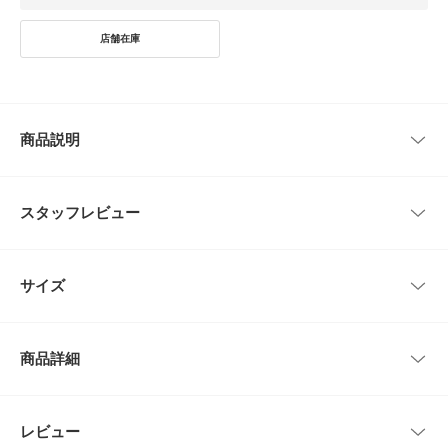
商品説明
アイシナモロールとコラボした、特別なデザインのアイテムが登場！
スタッフレビュー
かわいらしいアイシナモロールのデザインがポイントのエコバッグ。
付属のダイカットポーチにトートバッグをコンパクトに収納できるので、持
ち運びにもぴったり。ポーチはバッグチャームとしても使える2WAY仕様。
レビューはありません。
持っているだけで気分が上がる、毎日にときめきを添えてくれるアイテムで
サイズ
す。
【2026 Spring/Summer】【26SS】
サイズ
高さ
幅
マチ
持ち手
商品詳細
総重量 : 約30g
One
23cm
19cm
8cm
29cm
[ポーチ]
RED : 縦11cm / 横14cm
品番
XX26112-2225003
レビュー
サイズガイド
とじる
BLUE : 縦9cm / 横17cm