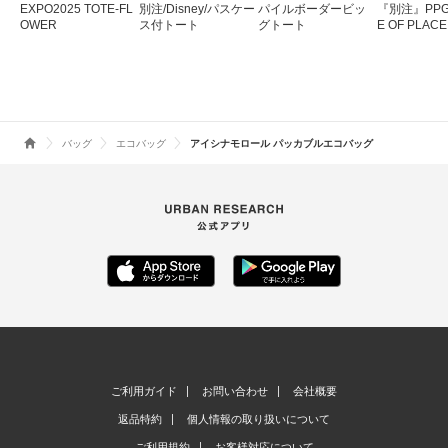
EXPO2025 TOTE-FL
別注/Disney/パスケー
パイルボーダービッ
『別注』PPG 
OWER
ス付トート
グトート
E OF PLA
ッタブルト
バッグ
エコバッグ
アイシナモロール パッカブルエコバッグ
ご利用ガイド
お問い合わせ
会社概要
返品特約
個人情報の取り扱いについて
ご利用規約
お客様対応について