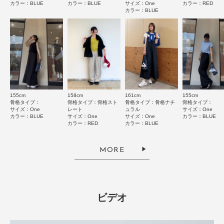
小さい
大きい
カラー：BLUE
カラー：BLUE
サイズ：One
カラー：RED
カラー：BLUE
使いやすさ
悪い
良い
重さ
軽い
重い
絞り込み
表示：新しい順
155cm
158cm
161cm
155cm
骨格タイプ：
骨格タイプ：骨格スト
骨格タイプ：骨格ナチ
骨格タイプ：
サイズ：One
レート
ュラル
サイズ：One
カラー：BLUE
サイズ：One
サイズ：One
カラー：BLUE
カラー：RED
カラー：BLUE
2026.3.1
アイシナモロール パッカブルエコバッグ ( One BLUE )
MORE
色：BLUE
/
サイズ：One
とみー
足のサイズ:
24.5cm
年代:
30代
お子様の身長:
～100cm
性別:
女性
身長:
161～165cm
体型:
ふつう
ビデオ
シーン
:プライベート
サイズ感
:ちょうど良い
使いやすさ
:良い
重さ
:どちらともいえない