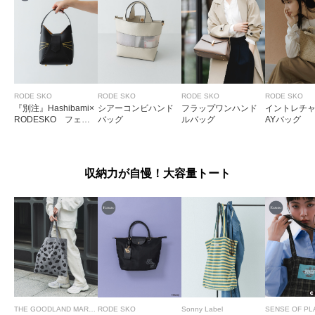
RODE SKO
RODE SKO
RODE SKO
RODE SKO
『別注』Hashibami×
シアーコンビハンド
フラップワンハンド
イントレチャ
RODESKO フェズ
バッグ
ルバッグ
AYバッグ
ネコヒゲハンドルバ
ッグ
収納力が自慢！大容量トート
THE GOODLAND MARKET
RODE SKO
Sonny Label
SENSE OF PL