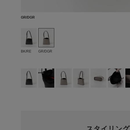
GR/DGR
BK/RE
GR/DGR
スタイリング