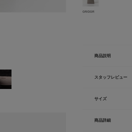
GR/DGR
商品説明
巾着デザインがドッキ
光沢のある表面がシ
スタッフレビュー
きいた新鮮さを感じ
小ぶりなデザインな
す。
サイズ
【PIENI / ピエニ】
日本生まれ、新進気
サイズ
「素材の良さ」を最
商品詳細
「技術」を表現する
-
がれていくアイテム