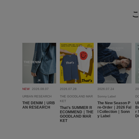
NEW
2026.08.07
2026.07.28
2026.07.24
20
URBAN RESEARCH
THE GOODLAND MAR
Sonny Label
D
KET
THE DENIM｜URB
The New Season P
U
AN RESEARCH
re-Order｜2026 Fal
B
That’s SUMMER R
l Collection｜Sonn
r
ECOMMEND｜THE
y Label
D
GOODLAND MAR
KET