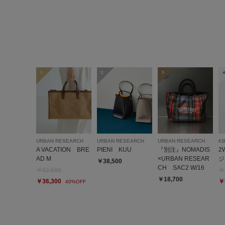
1
2
3
4
URBAN RESEARCH
URBAN RESEARCH
URBAN RESEARCH
K
A VACATION BRE
PIENI KUU
『別注』NOMADIS
2
AD M
×URBAN RESEAR
ジ
￥38,500
CH SAC2 W/16
￥60,500
￥
￥18,700
￥36,300
￥
40%OFF