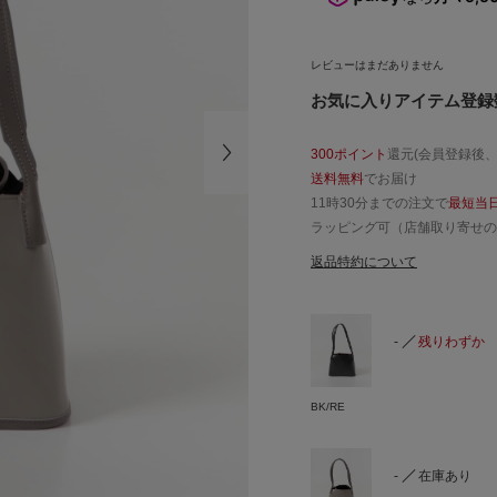
レビューはまだありません
お気に入りアイテム登録数
300ポイント
還元(会員登録後
送料無料
でお届け
11時30分までの注文で
最短当
ラッピング可（店舗取り寄せの
返品特約について
-
残りわずか
BK/RE
-
在庫あり