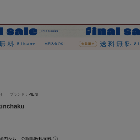
H
ブランド：
PIENI
inchaku
00円
から。分割手数料無料