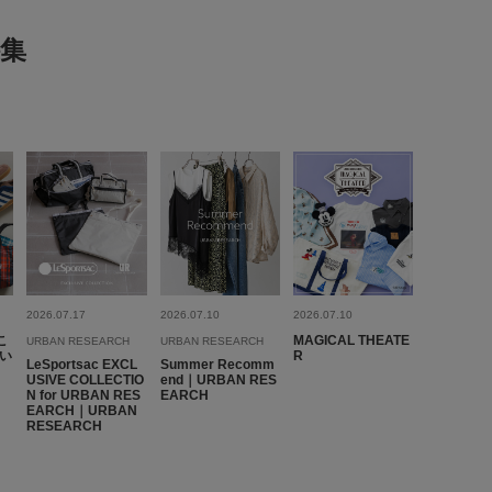
集
2026.07.17
2026.07.10
2026.07.10
こ
MAGICAL THEATE
URBAN RESEARCH
URBAN RESEARCH
い
R
LeSportsac EXCL
Summer Recomm
USIVE COLLECTIO
end｜URBAN RES
N for URBAN RES
EARCH
EARCH｜URBAN
RESEARCH