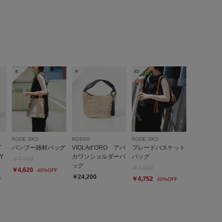
8
9
10
RODE SKO
ROSSO
RODE SKO
T
バンブー雑材バッグ
VIOLAd’ORO アバ
ブレードバスケット
Y
カワンショルダーバ
バッグ
￥7,700
ッグ
￥7,920
￥4,620
40%OFF
￥24,200
￥4,752
F
40%OFF