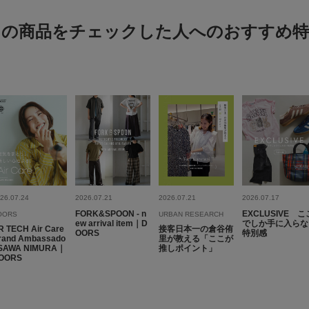
この商品をチェックした人へのおすすめ特
26.07.24
2026.07.21
2026.07.21
2026.07.17
FORK&SPOON - n
EXCLUSIVE こ
OORS
URBAN RESEARCH
ew arrival item｜D
でしか手に入らな
R TECH Air Care
接客日本一の倉谷侑
OORS
特別感
rand Ambassado
里が教える「ここが
 SAWA NIMURA｜
推しポイント」
OORS