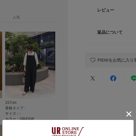
品番
レビュー
【2025 Autumn/W
サイズガイド
人気
サイズ
トルソーボディーサイ
総重量 : 約340g
返品について
素材
※商品画像は、光の
レビュー
色味と異なって見え
※商品の色味の目安
PIENIをお気に入り
▼お気に入り登録の
原産国
お気に入り登録され
の確認が可能です。
カテゴリ
お買い物リストの管
★
5
タイプ
★
4
157cm
167cm
159cm
骨格タイプ：
骨格タイプ：骨格ナチュラル
骨格タイプ：
★
3
サイズ：-
サイズ：-
サイズ：-
カラー：GR/DGR
カラー：BK/RE
カラー：GR/D
★
2
★
1