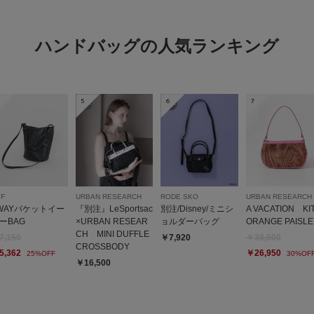
ハンドバッグの人気ランキング
5
6
7
BF
URBAN RESEARCH
RODE SKO
URBAN RESEARCH
WAYバケットイー
『別注』LeSportsac
別注/Disney/ミニシ
A VACATION KI
ーBAG
×URBAN RESEAR
ョルダーバッグ
ORANGE PAISLE
CH MINI DUFFLE
7,150
￥7,920
￥38,500
CROSSBODY
5,362
￥26,950
25%OFF
30%OF
￥16,500