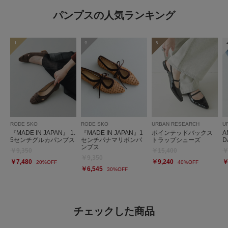
パンプスの人気ランキング
1
2
3
RODE SKO
RODE SKO
URBAN RESEARCH
U
『MADE IN JAPAN』 1.
『MADE IN JAPAN』1
ポインテッドバックス
A
5センチグルカパンプス
センチパナマリボンパ
トラップシューズ
D
ンプス
￥9,350
￥15,400
￥
￥9,350
￥7,480
￥9,240
￥
20%OFF
40%OFF
￥6,545
30%OFF
チェックした商品