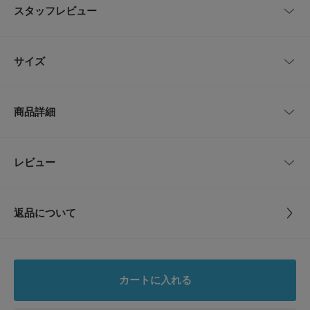
しなやかなシワ加工レザーを使用し、シックなキトンヒールと細身のアンク
スタッフレビュー
ルストラップで仕上げられています。
華奢なストラップデザインが女性らしい足元を演出します。
レビューはありません。
【LE MONDE BERYL / ルモンドベリル】
サイズ
2016年にLily Atherton HanburyとKatya Shyfrinによって設立されました。
伝統的なベネチアのゴンドラの船頭用スリッパ、バレリーナ シューズ、乗
馬ブーツのデザインの完全性と純粋さからインスピレーションを得たLe Mo
サイズ
サイズ
甲幅
ヒール
nde B?rylのシューズは、伝統的な技法を用いて熟練の職人によってイタリ
商品詳細
アで持続可能な方法で生産され、手作業で仕上げられています。
36
23cm
7.5cm
3.5cm
【2025 Autumn/Winter】【25AW】
37
24cm
8cm
3.5cm
品番
UWA6-EPS-NPL-BL
レビュー
とじる
※この商品は、摩擦や汗、雨などの使用条件等により、色落ちや他の物への
38
25cm
8cm
3.5cm
サイズ
36,37,38
色移りの可能性がございますのでご注意ください。
※靴箱破損につきましては、商品に不良が無い場合に限り出荷させていただ
返品について
いております。予めご了承ください。
サイズガイド
素材
牛革
※その他お取り扱いに関しましては、商品に付属のアテンションタグをご覧
レビュー
トルソーボディーサイズ
ください。
原産国
イタリア
重量(片足) : 約180g
とじる
0.0
カートに入れる
※商品画像は、光の当たり具合やパソコンなどの閲覧環境により、実際の色
カテゴリ
シューズ
パンプス
0
味と異なって見える場合がございます。予めご了承ください。
レビュー件数：
件