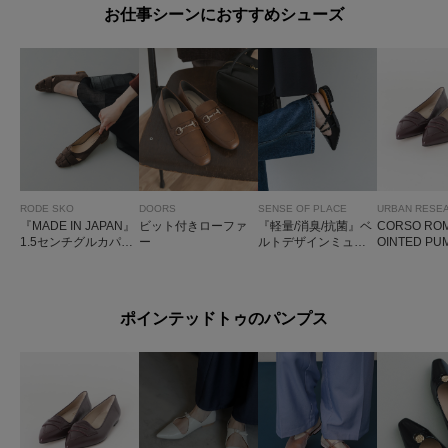
お仕事シーンにおすすめシューズ
RODE SKO
DOORS
SENSE OF PLACE
URBAN RESE
『MADE IN JAPAN』
ビット付きローファ
『軽量/消臭/抗菌』ベ
CORSO ROM
1.5センチグルカパン
ー
ルトデザインミュー
OINTED PU
プス
ル
ポインテッドトゥのパンプス