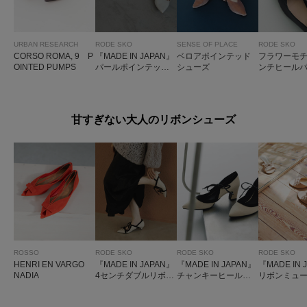
URBAN RESEARCH
RODE SKO
SENSE OF PLACE
RODE SKO
CORSO ROMA, 9 P
『MADE IN JAPAN』
ベロアポインテッド
フラワーモチ
OINTED PUMPS
パールポインテッド
シューズ
ンチヒール
パンプス
甘すぎない大人のリボンシューズ
ROSSO
RODE SKO
RODE SKO
RODE SKO
HENRI EN VARGO
『MADE IN JAPAN』
『MADE IN JAPAN』
『MADE IN 
NADIA
4センチダブルリボン
チャンキーヒールリ
リボンミュ
パンプス
ボンパンプス