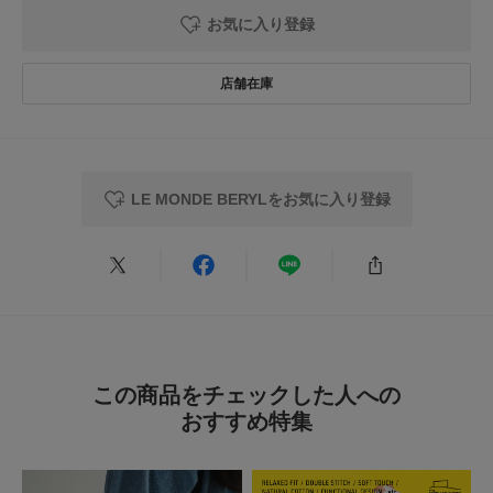
※商品の色味の目安は、商品単体の画像をご参照ください。
お気に入り登録
タイプ
WOMEN
★
5
(0)
▼お気に入り登録のおすすめ▼
お気に入り登録された商品は、マイページにて現在の価格情報や在庫状況の
★
4
(0)
確認が可能です。
とじる
お買い物リストの管理にぜひご利用ください。
★
3
(0)
とじる
★
2
(0)
LE MONDE BERYLをお気に入り登録
★
1
(0)
レビューはありません。
この商品をチェックした人への
おすすめ特集
とじる