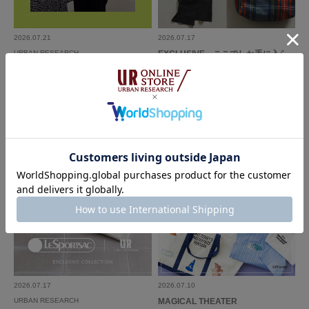
2026.07.21
2026.07.17
URBAN RESEARCH
EXCLUSIVE ここでしか手に入ら
ない特別感
接客日本一の倉谷侑里が教える「こ
こが推しポイント」
2026.07.17
2026.07.10
URBAN RESEARCH
MAGICAL THEATER