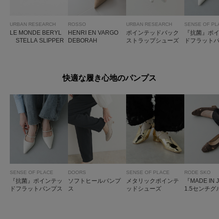
SENSE OF PL
URBAN RESEARCH
ROSSO
URBAN RESEARCH
『抗菌』ポ
LE MONDE BERYL
HENRI EN VARGO
ポインテッドバック
ドフラット
STELLA SLIPPER
DEBORAH
ストラップシューズ
快適な履き心地のパンプス
SENSE OF PLACE
DOORS
SENSE OF PLACE
RODE SKO
『抗菌』ポインテッ
ソフトヒールパンプ
メタリックポインテ
『MADE IN 
ドフラットパンプス
ス
ッドシューズ
1.5センチ
プス