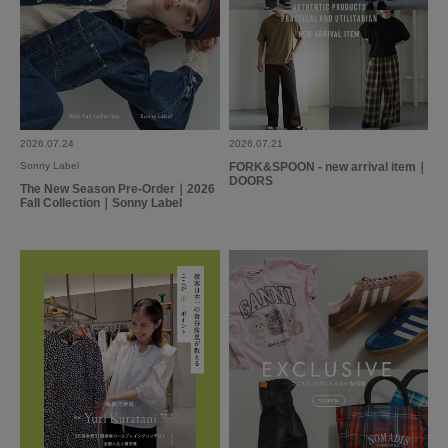
2026.07.24
2026.07.21
Sonny Label
FORK&SPOON - new arrival item｜
DOORS
The New Season Pre-Order｜2026
Fall Collection｜Sonny Label