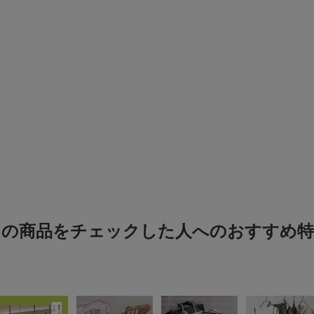
色：BLACK
/
サイズ：Free
Chloe
丈感がパンツにもスカ
合わせやすいです
UVカット用にサラッと
様になります
生地が少し硬めのシャ
この商品をチェックした人へのおすすめ特
冷房対策にピッタ
色：BLACK
/
サイズ：Free