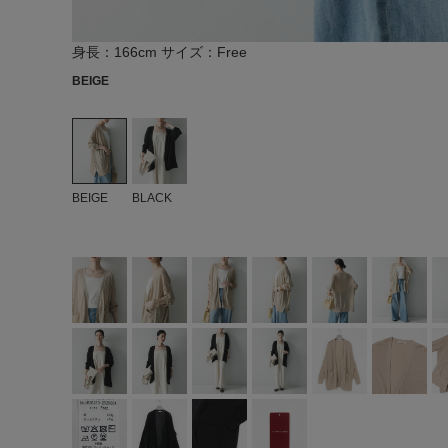
身長：166cm サイズ：Free
BEIGE
BEIGE
BLACK