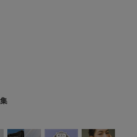
ートにもちょうど良く
羽織って
リ感なので肘をつくと痛いです
参考になった
2
Like!
1
集
2026.5.30
リ