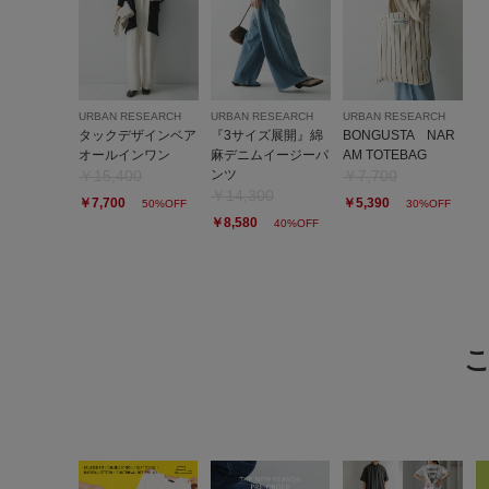
URBAN RESEARCH
URBAN RESEARCH
URBAN RESEARCH
タックデザインベア
『3サイズ展開』綿
BONGUSTA NAR
オールインワン
麻デニムイージーパ
AM TOTEBAG
￥15,400
ンツ
￥7,700
￥14,300
￥7,700
￥5,390
50%OFF
30%OFF
￥8,580
40%OFF