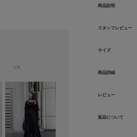
商品説明
さらりと纏うだけで
ガン。
スタッフレビュー
薄手で軽やかなハイ
ました。
UVカット加工を施
■西野きよ
サイズ
安心です。
足のサイズ
冷房対策として室内
身長:
151
に便利です。
人気
サイズ
ヒップをカバーする
商品詳細
【着用カラー/サイ
軽やかな印象に。 
Free
綿×ポリエステル素
りげないアクセント
程よいとろみ感と柔
ベーシックなデザイ
品番
これからの季節に嬉
レビュー
馴染みます。
紫外線対策にもぴっ
サイズガイド
タンクトップの上に
サイズ
トルソーボディーサイ
がおすすめ。
気になるヒップライ
縦のラインが強調さ
返品について
軽やかな生地感でか
素材
く決まります。
レビュー
POINT