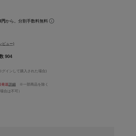
1円
から。分割手数料無料
レビュー)
 904
ログインして購入された場合)
日発送
詳細
※一部商品を除く
場合は不可）