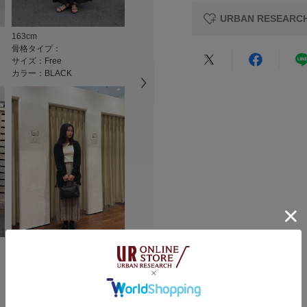
原産国
・日差しが気になる
URBAN RESEA
・ヒップまわりを程
洗濯表記
163cm
150cm
・冷房対策や旅行に
現在の選
骨格タイプ：
骨格タイプ：骨格ウェーブ
サイズ：Free
サイズ：Free
絞り込
【2026 Spring/S
カラー：BLACK
カラー：BEIGE
★
5
総重量 : 約255g
★
4
■さかもと
足のサイズ
※商品画像は、光の
★
3
カテゴリ
身長:
151
色味と異なって見え
シーン
:プ
※商品の色味の目安
★
2
使いやす
タイプ
★
1
▼お気に入り登録の
【着用カラー/サイ
お気に入り登録され
お尻がすっぽり隠れ
の確認が可能です。
たりすることなく
お買い物リストの管
小さい
着れます。綿、ポリ
163cm
く持ち運びもしやす
素材感
悪い
骨格タイプ：
サイズ：Free
カラー：BLACK
透け感 : あり
軽い
伸縮性 : あり