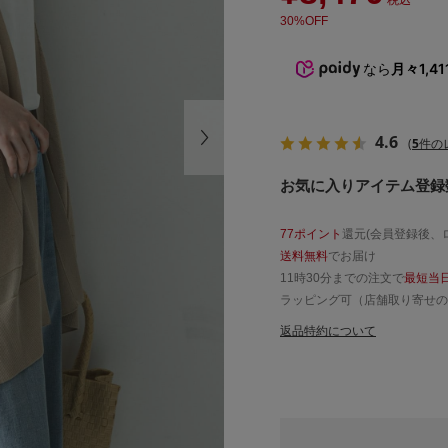
税込
30%OFF
なら
月々1,41
4.6
(
5
件の
お気に入りアイテム登録数
77ポイント
還元(会員登録後、
送料無料
でお届け
11時30分までの注文で
最短当
ラッピング可（店舗取り寄せの
返品特約について