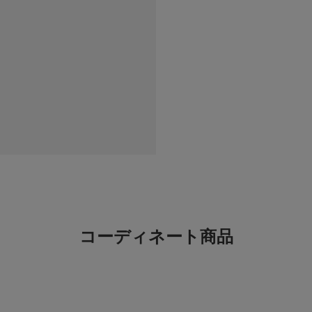
冷房対策に
色：BLACK
/
サイズ：Free
あっこ
生地がサラサラで夏で
もなります♪
コーディネート商品
ヘビロテ中