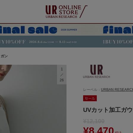
ィガン
1
26
レーベル：
URBAN RESEARC
UVカット加工ガ
¥12,100
¥8,470