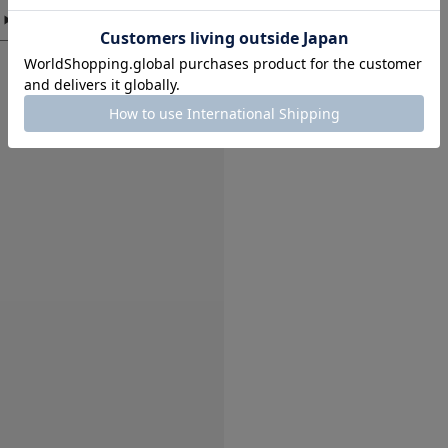
裏地 : なし
光沢 : なし
現在の選
ポケット : あり
絞り込み
絞り込
便利
色：BEIGE
/
サイズ：Free
あき
どんな服にも合わせや
います。