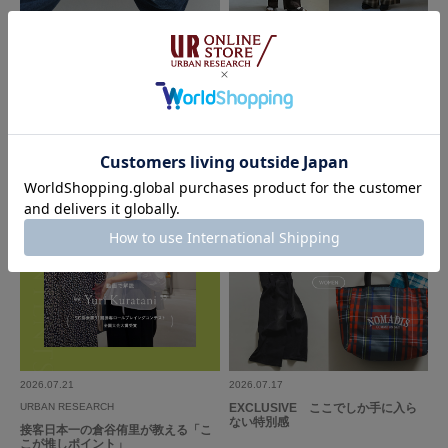
背中もきれいに開いてて
2026.07.24
2026.07.21
着心地も良く
Sonny Label
FORK&SPOON - new arrival item｜
リーズナブルです！
DOORS
沢山活躍しそうです♪
The New Season Pre-Order｜2026
Fall Collection｜Sonny Label
参考になった
0
Like!
0
とじる
2026.07.21
2026.07.17
URBAN RESEARCH
EXCLUSIVE ここでしか手に入ら
ない特別感
接客日本一の倉谷侑里が教える「こ
こが推しポイント」