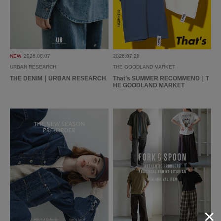
年代:
60代
足のサイズ:
24.5cm
性別:
女性
身長:
171～175cm
体型:
大柄
シーン
:プライベート,仕事
サイズ感
:ちょうど良い
使いやすさ
:良い
暑くなる季節にいいなと思い、お店の方に聞いたら、本当にいいですよと勧
NEW
2026.08.07
2026.07.28
めていただいたので購入。確かにいい！
URBAN RESEARCH
THE GOODLAND MARKET
THE DENIM｜URBAN RESEARCH
That’s SUMMER RECOMMEND｜T
参考になった
0
Like!
0
HE GOODLAND MARKET
2026.5.3
着心地◎
色：OFF WHITE
/
サイズ：Free
でぃ