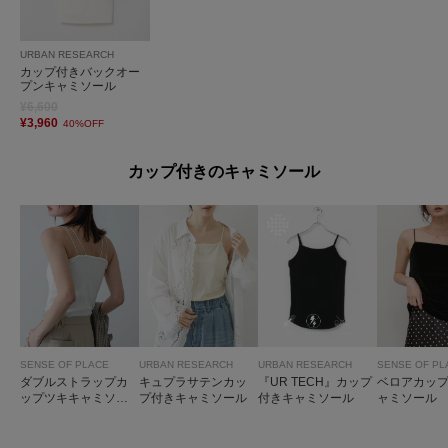
URBAN RESEARCH
カップ付きバックオー
プンキャミソール
¥6,600
¥3,960
40%OFF
カップ付きのキャミソール
SENSE OF PLACE
URBAN RESEARCH
URBAN RESEARCH
SENSE OF PL
ダブルストラップカ
キュプラサテンカッ
『UR TECH』カップ
ベロアカッ
ップツキキャミソー
プ付きキャミソール
付きキャミソール
ャミソール
ル