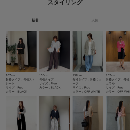
スタイリング
洗濯表記
洗濯機洗い可
4
▼お気に入り登録のおすすめ▼
レビュー件数：
件
詳しい洗濯方法については、商品の品質表示タグを
お気に入り登録された商品は、マイページにて現在の価格情報や在庫状況の
ご覧ください
確認が可能です。
新着
人気
★
5
(4)
お買い物リストの管理にぜひご利用ください。
洗濯表示について
商品の取り扱いについて
★
4
(0)
素材感
★
3
(0)
カテゴリ
トップス
キャミソール
透け感 : ややあり(OFF WHITE)
伸縮性 : あり
★
2
(0)
裏地 : なし
タイプ
WOMEN
光沢 : なし
★
1
ポケット : なし
(0)
167cm
150cm
158cm
167cm
とじる
サイズ感
骨格タイプ：骨格スト
骨格タイプ：
骨格タイプ：骨格ウェ
骨格タイプ：骨格
とじる
レート
サイズ：Free
ーブ
ュラル
小さい
大きい
サイズ：Free
カラー：BLACK
サイズ：Free
サイズ：Free
カラー：BLACK
カラー：OFF WHITE
カラー：OFF WHI
使いやすさ
悪い
良い
絞り込み
表示：新しい順