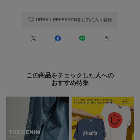
色違いも
色：BLACK
/
サイズ：Free
URBAN RESEARCHをお気に入り登録
P子ちゃん
年代:
60代
足のサイズ:
24.5cm
性別:
女性
身長:
171～175cm
体型:
大柄
シーン
:プライベート,仕事
サイズ感
:ちょうど良い
使いやすさ
:良い
黒白買いました。とてもいいです。真夏も涼しくキレイに越せるかなと期待
してます。
この商品をチェックした人への
参考になった
0
Like!
0
おすすめ特集
2026.7.17
便利な逸品
色：OFF WHITE
/
サイズ：Free
P子ちゃん