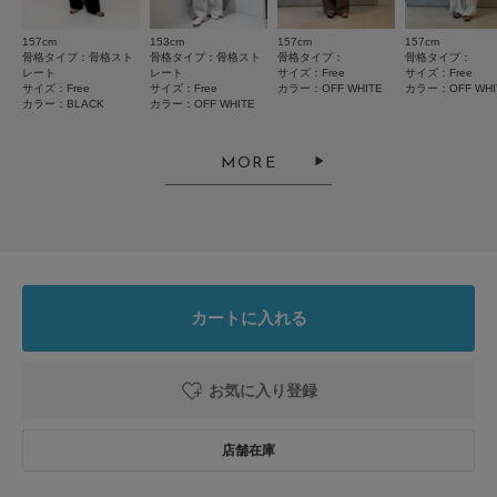
157cm
153cm
157cm
157cm
骨格タイプ：骨格スト
骨格タイプ：骨格スト
骨格タイプ：
骨格タイプ：
2026.7.30
レート
レート
サイズ：Free
サイズ：Free
サイズ：Free
サイズ：Free
カラー：OFF WHITE
カラー：OFF WHI
良かった
カラー：BLACK
カラー：OFF WHITE
色：BLACK
/
サイズ：Free
MORE
こう
着心地がいいです。
セールでお得に買えました。
カートに入れる
白も欲しいです。
参考になった
0
Like!
0
お気に入り登録
2026.7.17