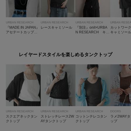
URBAN RESEARCH
URBAN RESEARCH
URBAN RESEARCH
URBAN RESE
『MADE IN JAPAN』
レースキャミソール
『別注』onit×URBA
カットワー
アセテートカップ付
N RESEARCH キャ
キャミソー
きショート丈キャミ
ミソールトップス
ソール
レイヤードスタイルを楽しめるタンクトップ
URBAN RESEARCH
URBAN RESEARCH
URBAN RESEARCH
DOORS
スクエアネックタン
ストレッチレース2W
コットンテレコタン
ラメ2WAY
クトップ
AYタンクトップ
クトップ
ップ