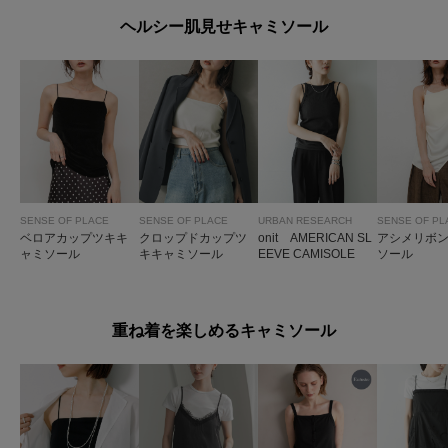
ヘルシー肌見せキャミソール
SENSE OF PLACE
SENSE OF PLACE
URBAN RESEARCH
SENSE OF PL
ベロアカップツキキ
クロップドカップツ
onit AMERICAN SL
アシメリボ
ャミソール
キキャミソール
EEVE CAMISOLE
ソール
重ね着を楽しめるキャミソール