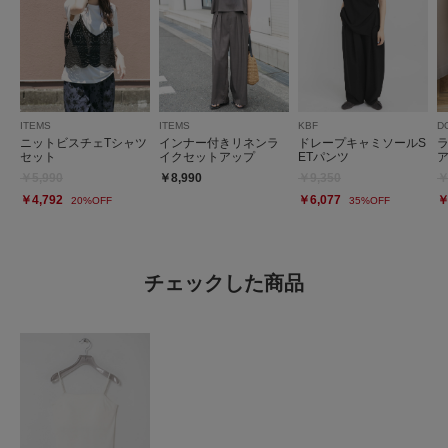
ITEMS
ITEMS
KBF
D
ニットビスチェTシャツ
インナー付きリネンラ
ドレープキャミソールS
セット
イクセットアップ
ETパンツ
￥5,990
￥8,990
￥9,350
￥
￥4,792
￥6,077
￥
20%OFF
35%OFF
チェックした商品