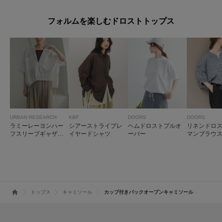
フォルムを楽しむドロストトップス
URBAN RESEARCH
KBF
DOORS
DOORS
ラミーレーヨンハー
シアーストライプレ
ヘムドロストプルオ
リネンドロ
フスリーブギャザー
イヤードシャツ
ーバー
マンブラウ
ヘムシャツ
トップス
キャミソール
カップ付きバックオープンキャミソール