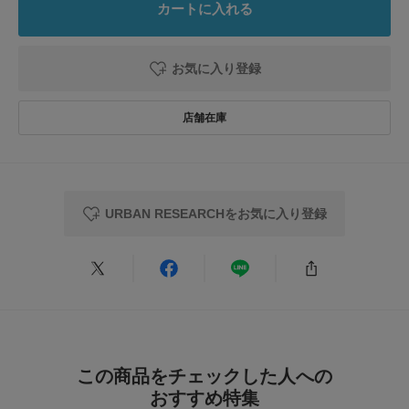
カートに入れる
最近こんな感じのNAVYがちらほら。パープルがかった感じが超最強！
お気に入り登録
参考になった
0
Like!
0
2026.6.16
色味がいい
URBAN RESEARCHをお気に入り登録
色：NAVY
/
サイズ：L
はんぬ
ネイビー評価ですが見え方にはよってはパープルぽくも見えてとても魅力的
です。
この商品をチェックした人への
夏に快適に着れる長袖は重宝します。
おすすめ特集