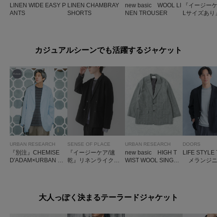
LINEN WIDE EASY P
LINEN CHAMBRAY
new basic WOOL LI
『イージーケ
ANTS
SHORTS
NEN TROUSER
Lサイズあり
ンリラック
ストレート
カジュアルシーンでも活躍するジャケット
URBAN RESEARCH
SENSE OF PLACE
URBAN RESEARCH
DOORS
『別注』CHEMISE
『イージーケア/速
new basic HIGH T
LIFE STYLE
D'ADAM×URBAN RE
乾』リネンライクダ
WIST WOOL SINGLE
メランジニ
SEARCH SHIRTS J
ブルテーラードジャ
JACKET
ージージャ
ACKET SINGLE
ケット
大人っぽく決まるテーラードジャケット