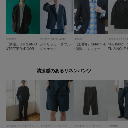
DOORS
SENSE OF PLACE
ITEMS
URBAN RESE
『別注』BURLAP O
シアサッカーダブル
『洗濯可』SMART-ai
new basic S
UTFITTER×DOORS
ジャケット
r 調温 コンフォート
EN SINGLE 
SUPPLEX NYLON
ジャケット(楽着シリ
JACKET
2B JACKET
ーズ)
清涼感のあるリネンパンツ
URBAN RESEARCH
URBAN RESEARCH
URBAN RESEARCH
ROSSO