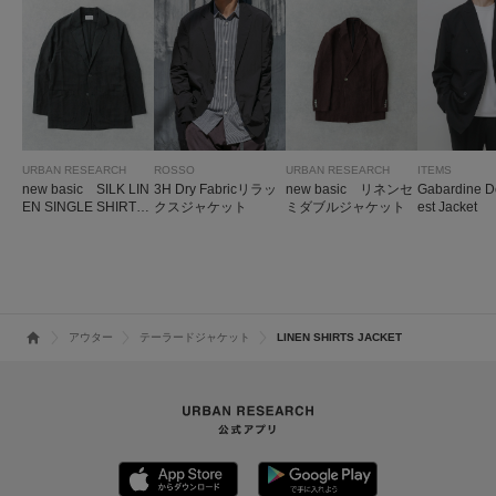
URBAN RESEARCH
ROSSO
URBAN RESEARCH
ITEMS
new basic SILK LIN
3H Dry Fabricリラッ
new basic リネンセ
Gabardine D
EN SINGLE SHIRTS
クスジャケット
ミダブルジャケット
est Jacket
JACKET
アウター
テーラードジャケット
LINEN SHIRTS JACKET