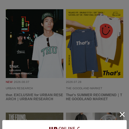
参考になった
0
Like!
0
2026.5.25
フレンチリネン
色：NAVY
/
サイズ：M
たけ
NEW
2026.08.07
2026.07.28
リネン100で、真夏でも羽織として使えそうです！着回しもしやすいです。
URBAN RESEARCH
THE GOODLAND MARKET
参考になった
0
Like!
0
thur. EXCLUSIVE for URBAN RESE
That’s SUMMER RECOMMEND｜T
ARCH｜URBAN RESEARCH
HE GOODLAND MARKET
2026.5.7