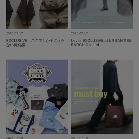
シーン
:仕事
サイズ感
:ちょうど良い
使いやすさ
:良い
重さ
:軽い
柔らかな肌触りで、着ていて心地よいです。シルエットは少し広めに見える
2026.07.17
2026.07.17
かもしれませんが、実際来てみると薄さのおかげでむしろしまって見えま
EXCLUSIVE ここでしか手に入ら
Levi's EXCLUSIVE at URBAN RES
す。これからの時期にオススメのジャケットです。個人的には洗濯洗いに対
ない特別感
EARCH Co., Ltd.
応している点も高評価です。これが20000円以下というのはお買い得だと思
続きを読む
います。
参考になった
0
Like!
0
もっと見る
2026.07.10
2026.07.10
とじる