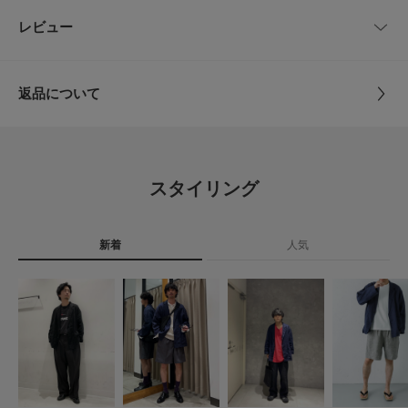
・フランス北部を中心に栽培された高品質な亜麻（フラックス）から作られ
L
55cm
75cm
66cm
59cm
品番
UR26230-1050111
レビュー
とじる
る生地
・数あるリネンの中でも最高級の素材を採用
サイズ
M,L
サイズガイド
-DESIGN-
トルソーボディーサイズ
返品について
・シャツ羽織りをコンセプトに設計
素材
麻100%
・リラックスして着られるボックスシルエットジャケットに設定
レビュー
とじる
・サイドの深めのスリットが抜け感になっているのがポイント
原産国
中国
【2026 Spring/Summer】【26SS】
5.0
スタイリング
※この商品は、麻を使用しています。麻繊維はその独特な肌ざわりと風合い
洗濯表記
洗濯機洗い可, ドライクリーニング
6
が特徴で清涼感がある素材として古くから愛用されています。
レビュー件数：
件
詳しい洗濯方法については、商品の品質表示タグを
※級彗星と放湿性にすぐれている半面、弾性に乏しくシワがよりやすいこと
ご覧ください
も麻繊維の特徴です。
新着
人気
★
5
(6)
※その他お取り扱いに関しましては、商品に付属のアテンションタグをご覧
洗濯表示について
ください。
商品の取り扱いについて
★
4
(0)
総重量 : 約315g
★
3
(0)
カテゴリ
アウター
テーラードジャケット
※商品画像は、光の当たり具合やパソコンなどの閲覧環境により、実際の色
★
2
(0)
味と異なって見える場合がございます。予めご了承ください。
タイプ
MEN
※商品の色味の目安は、商品単体の画像をご参照ください。
★
1
(0)