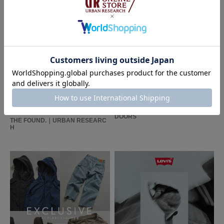
セットアップ
色：NAVY
/
サイズ：M
aeon
先に購入していてジャケットと後日にオンラインで購入したイージパンツの
セットアップで今日着ました。
2026.07.25
2026.07.21
ジャケットはシャツ感覚なのとイージパンツも履きやすく素晴らしいです。
URBAN RESEARCH
FORK&SPOON - new arrival item｜
DOORS
THE FOUND.｜URBAN RESEARC
参考になった
0
Like!
0
H
2026.4.28
ふわりと整う
色：BEIGE
/
サイズ：M
st