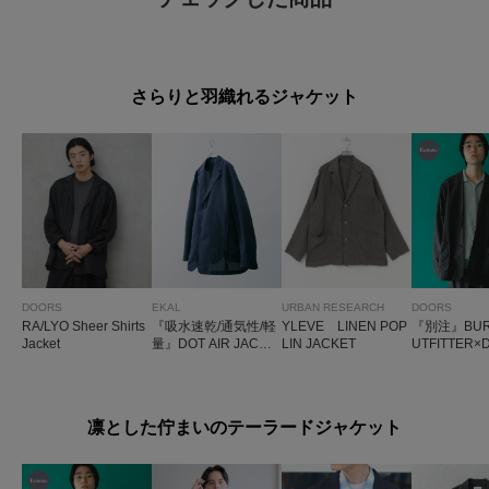
さらりと羽織れるジャケット
DOORS
EKAL
URBAN RESEARCH
DOORS
RA/LYO Sheer Shirts
『吸水速乾/通気性/軽
YLEVE LINEN POP
『別注』BUR
Jacket
量』DOT AIR JACKE
LIN JACKET
UTFITTER×
T
SUPPLEX 
2B JACKET
凛とした佇まいのテーラードジャケット