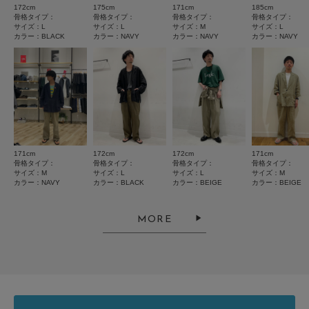
▼お気に入り登録のおすすめ▼
172cm
175cm
171cm
185cm
お気に入り登録された商品は、マイページにて現在の価格情報や在庫状況の
とじる
サイズ感
骨格タイプ：
骨格タイプ：
骨格タイプ：
骨格タイプ：
確認が可能です。
サイズ：L
サイズ：L
サイズ：M
サイズ：L
小さい
大きい
カラー：BLACK
カラー：NAVY
カラー：NAVY
カラー：NAVY
お買い物リストの管理にぜひご利用ください。
使いやすさ
素材感
悪い
良い
重さ
透け感 : ややあり
軽い
重い
伸縮性 : なし
裏地 : なし
光沢 : なし
ポケット : あり
171cm
172cm
172cm
171cm
絞り込み
表示：新しい順
骨格タイプ：
骨格タイプ：
骨格タイプ：
骨格タイプ：
とじる
サイズ：M
サイズ：L
サイズ：L
サイズ：M
カラー：NAVY
カラー：BLACK
カラー：BEIGE
カラー：BEIGE
2026.7.6
MORE
THE⭐︎NAVY
色：NAVY
/
サイズ：L
NO NAME