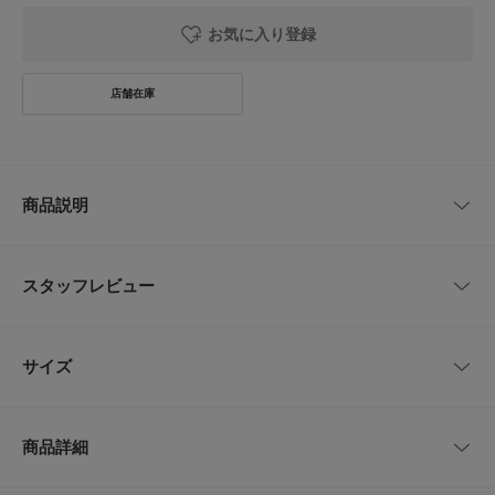
お気に入り登録
商品説明
【最高峰フランス産フラックス使用。シャツ羽織りをコンセプトにした抜け
感漂うボックスシルエット】
スタッフレビュー
欧州の大地で育まれた極上の植物由来テキスタイルを用いた、軽快なアウタ
ーが誕生しました。
レビューはありません。
体の線を拾わない直線的でゆとりのあるフォルムを採用しており、気軽に重
サイズ
ね着するだけで大人のこなれた佇まいを完成させます。
裾の脇部分に大胆な切れ込みを施すことで、動くたびに風をはらみ、涼やか
サイズ
肩幅
着丈
身幅
袖丈
で洗練された印象をもたらします。
商品詳細
暖かい季節の装いを格上げする、頼もしい上着です。
M
54cm
73cm
64cm
57cm
-MATERIAL-