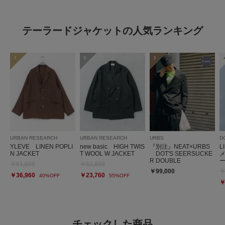
テーラードジャケットの人気ランキング
1
2
3
URBAN RESEARCH
URBAN RESEARCH
URBS
D
YLEVE LINEN POPLI
new basic HIGH TWIS
『別注』NEAT×URBS
L
N JACKET
T WOOL W JACKET
DOT'S SEERSUCKE
R DOUBLE
￥61,600
￥52,800
￥99,000
￥
￥36,960
￥23,760
40%OFF
55%OFF
￥
チェックした商品