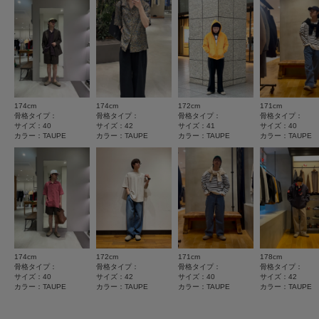
★
4
(0)
タイプ
MEN
味と異なって見える場合がございます。予めご了承ください。
※商品の色味の目安は、商品単体の画像をご参照ください。
★
3
(0)
▼お気に入り登録のおすすめ▼
とじる
★
2
(0)
お気に入り登録された商品は、マイページにて現在の価格情報や在庫状況の
確認が可能です。
★
1
お買い物リストの管理にぜひご利用ください。
(0)
174cm
174cm
172cm
171cm
骨格タイプ：
骨格タイプ：
骨格タイプ：
骨格タイプ：
とじる
サイズ：40
サイズ：42
サイズ：41
サイズ：40
カラー：TAUPE
カラー：TAUPE
カラー：TAUPE
カラー：TAUPE
レビューはありません。
174cm
172cm
171cm
178cm
とじる
骨格タイプ：
骨格タイプ：
骨格タイプ：
骨格タイプ：
サイズ：40
サイズ：42
サイズ：40
サイズ：42
カラー：TAUPE
カラー：TAUPE
カラー：TAUPE
カラー：TAUPE