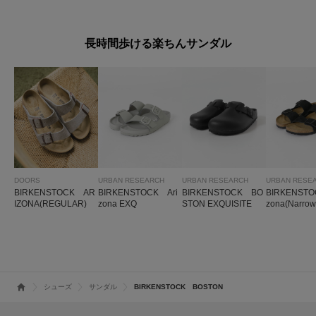
長時間歩ける楽ちんサンダル
DOORS
URBAN RESEARCH
URBAN RESEARCH
URBAN RESE
BIRKENSTOCK AR
BIRKENSTOCK Ari
BIRKENSTOCK BO
BIRKENSTO
IZONA(REGULAR)
zona EXQ
STON EXQUISITE
zona(Narrow
シューズ
サンダル
BIRKENSTOCK BOSTON