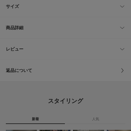
に自分の足に馴染んでいき、快適な履き心地を提供してくれます。
サイズ
秋冬はソックスと合わせて着用するのがおすすめです。ワイドパンツやデニ
ムなど、様々なボトムスと相性が良く、足元から季節感のあるスタイルを楽
しめます。
サイズ
サイズ
甲幅
流行に左右されないデザインは、幅広いコーディネートに馴染みます。一つ
商品詳細
持っておくと重宝する、ワードローブに欠かせない一足です。
40
26.0cm
10cm
【BIRKENSTOCK / ビルケンシュトック】
1774年創業の世界的にも名高いドイツのシューズブランド。
41
26.5cm
10cm
品番
UMA6-60463
レビュー
とじる
人々の足の健康を考え、生活を快適にするために、どんな状況でも安心して
着用いただける製品づくりを行っています。
42
27.0cm
10cm
サイズ
40,41,42,43
サステナブルな資源を利用し、卓越した履き心地、高い機能性と品質を誇り
ます。
返品について
43
28.0cm
10cm
素材
アッパー : ベロアレザー
【2025 Autumn/Winter】【25AW】
レビュー
インソール : 天然皮革
フットベッド : コルク
サイズガイド
※靴箱破損につきましては、商品に不良が無い場合に限り出荷させていただ
ソール : EVA
トルソーボディーサイズ
いております。予めご了承ください。
0.0
スタイリング
重量(片足) : 約290g
原産国
ドイツ
とじる
0
レビュー件数：
件
[メーカー表記サイズ]
WIDTHS : NARROW FIT
新着
人気
カテゴリ
シューズ
サンダル
★
5
(0)
※商品画像は、光の当たり具合やパソコンなどの閲覧環境により、実際の色