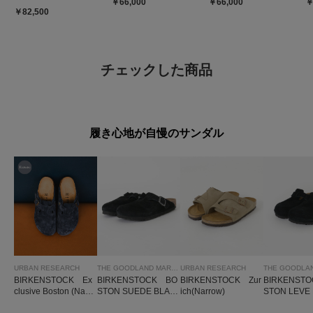
￥66,000
￥66,000
￥
￥82,500
チェックした商品
履き心地が自慢のサンダル
URBAN RESEARCH
THE GOODLAND MARKET
URBAN RESEARCH
BIRKENSTOCK Ex
BIRKENSTOCK BO
BIRKENSTOCK Zur
BIRKENST
clusive Boston (Narr
STON SUEDE BLAC
ich(Narrow)
STON LEVE
ow)
K-regular
REGULAR