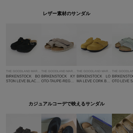
レザー素材のサンダル
THE GOODLAND MARKET
THE GOODLAND MARKET
THE GOODLAND MARKET
BIRKENSTOCK BO
BIRKENSTOCK KY
BIRKENSTOCK LO
BIRKENST
STON LEVE BLACK-
OTO-TAUPE-REGUL
MA LEVE CORK BR
OTO LEVE 
REGULAR
AR
OWN-REGULAR
GULAR
カジュアルコーデで映えるサンダル