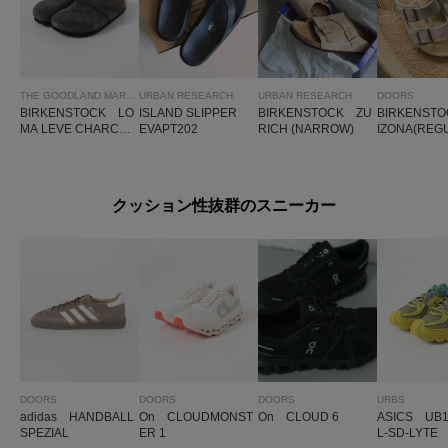
THE GOODLAND MARKET
URBAN RESEARCH
URBAN RESEARCH
DOORS
BIRKENSTOCK LO
ISLAND SLIPPER
BIRKENSTOCK ZU
BIRKENST
MA LEVE CHARCOA
EVAPT202
RICH (NARROW)
IZONA(REG
L (REGULAR)
クッション性抜群のスニーカー
DOORS
DOORS
DOORS
URBS
adidas HANDBALL
On CLOUDMONST
On CLOUD 6
ASICS UB1
SPEZIAL
ER 1
L-SD-LYTE