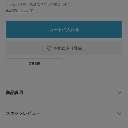
ラッピング可（店舗取り寄せの場合は不可）
返品特約について
カートに入れる
お気に入り登録
商品説明
足元から季節感を取り入れる、タイムレスな名作クロッグ
スタッフレビュー
世代を超えて愛され続けるBIRKENSTOCKのBOSTONが届きました。足を
優しく包み込むデザインと、快適な履き心地が魅力です。
特徴的なのは、足の形にフィットする立体的なフットベッドです。履くほど
レビューはありません。