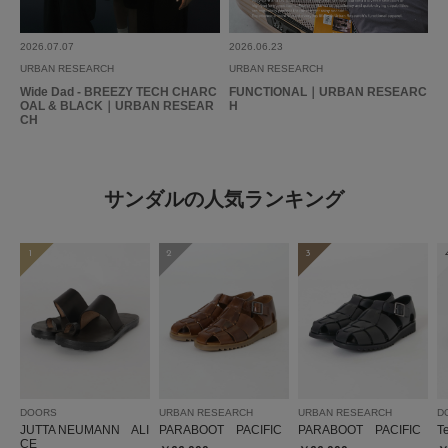
2026.07.07
2026.06.23
URBAN RESEARCH
URBAN RESEARCH
Wide Dad - BREEZY TECH CHARC
FUNCTIONAL｜URBAN RESEARC
OAL & BLACK｜URBAN RESEAR
H
CH
サンダルの人気ランキング
1
2
3
DOORS
URBAN RESEARCH
URBAN RESEARCH
D
JUTTA NEUMANN ALI
PARABOOT PACIFIC
PARABOOT PACIFIC
T
CE