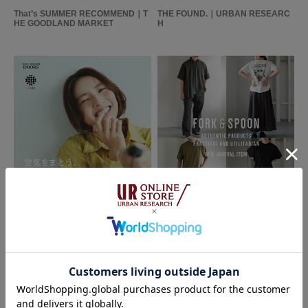
That’s SUMMER RECOMMEND｜T
THE FOUND.｜URBAN RESEARC
HE GOODLAND MARKET
H
2026.07.24
2026.07.21
DOORS
FORK&SPOON - new arrival item｜
DOORS
UR TECH Air Care Brand Ambass
ador SAWA NIMURA｜DOORS