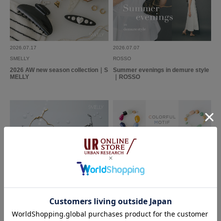
2026.07.17
2026.07.07
SMELLY
ROSSO
2026 AW new season collection｜S
Summer evenings in demure style
MELLY
｜ROSSO