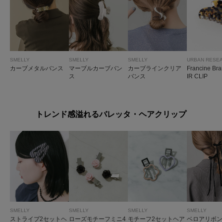
SMELLY
SMELLY
SMELLY
URBAN RESE
カーブメタルバンス
マーブルカーブバン
カーブラインクリア
Francine Br
ス
バンス
IR CLIP
トレンド感溢れるバレッタ・ヘアクリップ
SMELLY
SMELLY
SMELLY
SMELLY
ストライプ2セットヘ
ローズモチーフミニ4
モチーフ2セットヘア
ベロアリボン