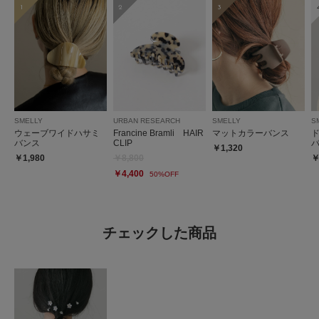
1
2
3
SMELLY
URBAN RESEARCH
SMELLY
S
ウェーブワイドハサミ
Francine Bramli HAIR
マットカラーバンス
バンス
CLIP
￥1,320
￥1,980
￥8,800
￥
￥4,400
50%OFF
チェックした商品