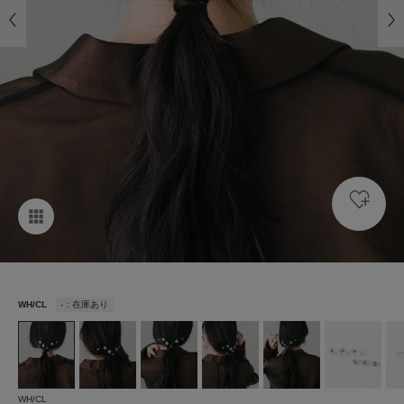
WH/CL
-：在庫あり
WH/CL