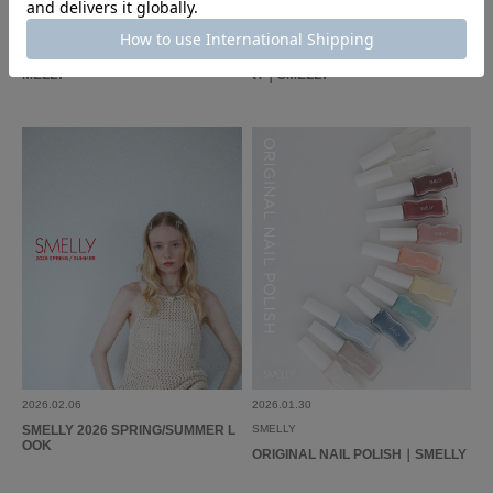
2026.06.23
2026.06.16
SMELLY
SMELLY
SURGICAL STAINLESS STEEL｜S
COLORFUL MOTIF - hair? bracele
MELLY
t?｜SMELLY
2026.02.06
2026.01.30
SMELLY 2026 SPRING/SUMMER L
SMELLY
OOK
ORIGINAL NAIL POLISH｜SMELLY