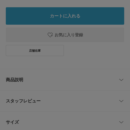
カートに入れる
お気に入り登録
商品説明
【髪に散りばめる光と花のヘアクリップ】
スタッフレビュー
●清楚なホワイトフラワーと煌めくビジューのセットアイテム
●ヘアスタイルに合わせて自由に配置できる小ぶりなサイズ
●散らすように着けるだけで華やかなヘアアレンジに
レビューはありません。
サイズ
小さな白いお花と、一粒ビジューのクリップを詰め込んだミニクリップセッ
トです。