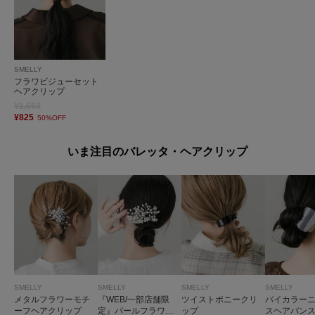
SMELLY
フラワビジューセット
ヘアクリップ
¥1,650
¥825
50%OFF
いま注目のバレッタ・ヘアクリップ
SMELLY
SMELLY
SMELLY
SMELLY
メタルフラワーモチ
『WEB/一部店舗限
ツイストポニークリ
バイカラー
ーフヘアクリップ
定』パールフラワー
ップ
スヘアバン