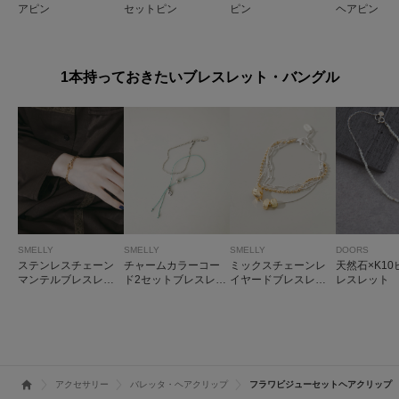
アピン
セットピン
ピン
ヘアピン
1本持っておきたいブレスレット・バングル
SMELLY
SMELLY
SMELLY
DOORS
ステンレスチェーン
チャームカラーコー
ミックスチェーンレ
天然石×K1
マンテルブレスレッ
ド2セットブレスレッ
イヤードブレスレッ
レスレット
ト
ト
ト
アクセサリー
バレッタ・ヘアクリップ
フラワビジューセットヘアクリップ