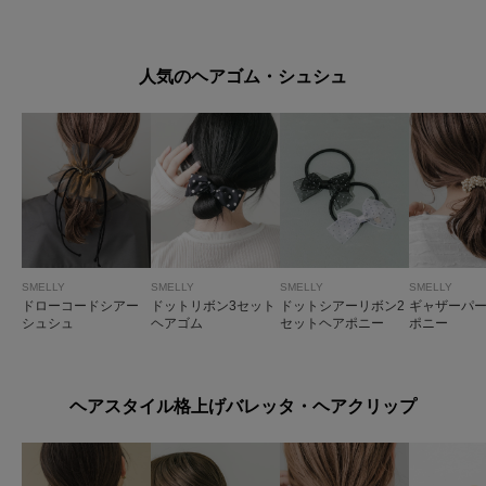
ボリュームドレスコ
ームピン
人気のヘアゴム・シュシュ
SMELLY
SMELLY
SMELLY
SMELLY
ドローコードシアー
ドットリボン3セット
ドットシアーリボン2
ギャザーパ
シュシュ
ヘアゴム
セットヘアポニー
ポニー
ヘアスタイル格上げバレッタ・ヘアクリップ