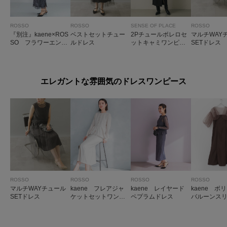
ROSSO
ROSSO
SENSE OF PLACE
ROSSO
『別注』kaene×ROS
ベストセットチュー
2Pチュールボレロセ
マルチWAY
SO フラワーエンブ
ルドレス
ットキャミワンピー
SETドレス
ロイダリードレス
ス
エレガントな雰囲気のドレスワンピース
ROSSO
ROSSO
ROSSO
ROSSO
マルチWAYチュール
kaene フレアジャ
kaene レイヤード
kaene ボ
SETドレス
ケットセットワンピ
ペプラムドレス
バルーンス
ース
レス