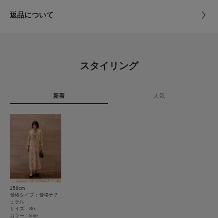
【2025 Autumn/Winter】【25AW】
とじる
返品について
素材
本体 :
※この商品は、素材感ち雰囲気を重視し、ぜいたくなオシャレ感覚を表現す
レビュー
基布 : ポリエステル100%
るために、非常に柔らかい風合いの生地を使用しております。
フロッキー部分 : レーヨン100%
※激しい運動や強度な力が加われば、縫い目が開いたり目寄れ(織り糸が滑
別布 : ポリエステル100%
り目が開く)する性質もっています。引っかけ、引っかかりやすい性質を持
0.0
土台 : ポリエステル100%
っております。着脱時には十分ご注意ください。
スタイリング
※その他お取り扱いに関しましては、商品に付属のアテンションタグをご覧
0
ください。
レビュー件数：
件
原産国
日本
総重量 : 約240g
新着
人気
★
5
(0)
洗濯表記
ドライクリーニング
※商品画像は、光の当たり具合やパソコンなどの閲覧環境により、実際の色
詳しい洗濯方法については、商品の品質表示タグを
★
4
(0)
味と異なって見える場合がございます。予めご了承ください。
ご覧ください
※商品の色味の目安は、商品単体の画像をご参照ください。
★
3
(0)
洗濯表示について
▼お気に入り登録のおすすめ▼
商品の取り扱いについて
★
2
(0)
お気に入り登録された商品は、マイページにて現在の価格情報や在庫状況の
確認が可能です。
★
1
カテゴリ
ドレスライン
ワンピース
お買い物リストの管理にぜひご利用ください。
(0)
158cm
素材感
骨格タイプ：骨格ナチ
タイプ
WOMEN
ュラル
サイズ：36
透け感 : ややあり(シアー部分)
レビューはありません。
カラー：lime