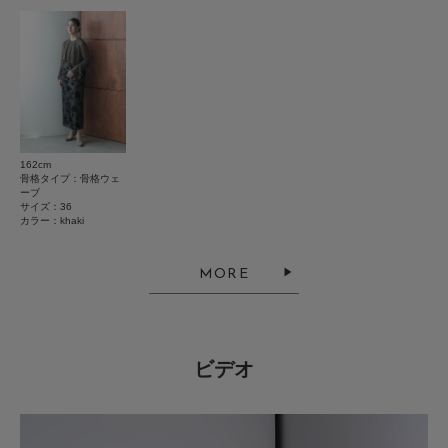
伸縮性 : なし
裏地 : あり
とじる
光沢 : なし
ポケット : なし
とじる
とじる
162cm
骨格タイプ：骨格ウェ
ーブ
サイズ：36
カラー：khaki
MORE
ビデオ