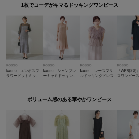
1枚でコーデがキマるドッキングワンピース
ROSSO
ROSSO
ROSSO
ROSSO
kaene エンボスフ
kaene シャンブレ
kaene レースフリ
『WEB限定
ラワードットミック
ーキャミドッキング
ルドッキングドレス
スワンピー
スドレス
ドレス(sh)
ボリューム感のある華やかワンピース