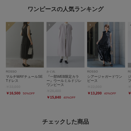
ワンピースの人気ランキング
1
2
3
ROSSO
かぐれ
ROSSO
R
マルチWAYチュールSE
『一部WEB限定カラ
シアージャガードワン
Tドレス
ー』ウールミルドジレ
ピース
ワンピース
￥33,000
￥22,000
￥
￥26,400
￥16,500
￥13,200
￥
50%OFF
40%OFF
￥15,840
40%OFF
チェックした商品