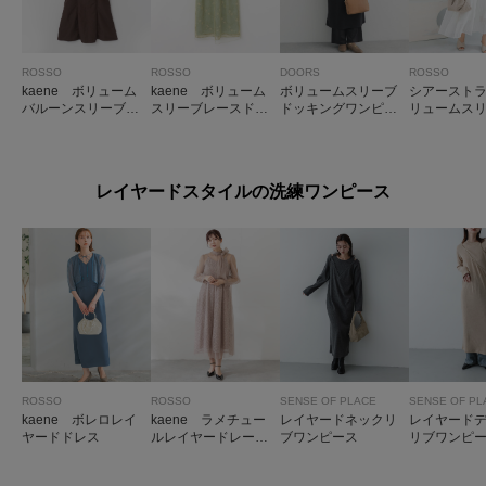
ROSSO
ROSSO
DOORS
ROSSO
kaene ボリューム
kaene ボリューム
ボリュームスリーブ
シアースト
バルーンスリーブド
スリーブレースドレ
ドッキングワンピー
リュームス
レス
ス
ス
ンピース
レイヤードスタイルの洗練ワンピース
ROSSO
ROSSO
SENSE OF PLACE
SENSE OF PL
kaene ボレロレイ
kaene ラメチュー
レイヤードネックリ
レイヤード
ヤードドレス
ルレイヤードレース
ブワンピース
リブワンピ
ドレス