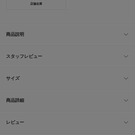
商品説明
【アシンメトリーなデザインが目を惹く、オケージョンワンピース】
Iラインシルエットのワンピースに短めの丈のブラウスがドッキングした、
スタッフレビュー
デザインワンピース。ブラウスとワンピースは繋がっているため、一枚でレ
イヤードスタイルが叶います。袖口のフリルが手元をしなやかに見せ、華や
かさをプラス。ブラウスにはフレア分量をたっぷりと入れ、ワンピースとシ
レビューはありません。
ルエットにメリハリをつけることで、スタイルアップして見えるよう仕上げ
サイズ
ました。裾のスリットで足さばきも良く、フォーマル・オケージョンシーン
や特別なお出かけの日まで、幅広く活躍してくれます。上品かつシックで、
大人っぽい佇まいが叶う一着です。
サイズ
肩幅
総丈
身幅
袖丈
長さ
商品詳細
【kaene / カエン】
(スリット)25
36
35cm
124cm
45cm
56～63cm
for a day, for the day. さまざまなカタチで訪れる、大切な人と過ごす特別な
cm
時間を、 一生忘れられない想い出にするために。
kaeneではドレスライン・ホワイトコレクション・ブラックフォーマル・セ
品番
RWA7-101111
レビュー
サイズガイド
とじる
レモニーコレクションを軸に「フォーマルシーンの可能性を広げること」を
トルソーボディーサイズ
意識し、型にはまらないデザインの提案を追求しています。
サイズ
36