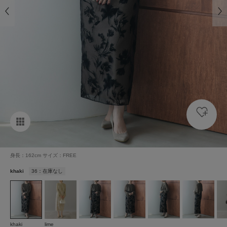
身長：162cm サイズ：FREE
khaki
36：在庫なし
khaki
lime