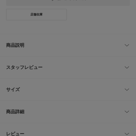
商品説明
【単品使いでも着回し抜群な、ジャケット＆ベロアドレスのセットアイテ
ム】
スタッフレビュー
ベロアならではの深みのある光沢感が、秋らしい旬なムードを演出するセッ
トドレス。シアージャケットとベロアワンピースの組み合わせが、これから
のオケージョンシーンにぴったりの一着です。程よい透け感が軽やかなシア
レビューはありません。
ージャケットは、羽織るだけで抜け感をプラス。程よくシンプルなデザイン
サイズ
で、Tシャツやデニムパンツなどと合わせたカジュアルスタイルも楽しめま
す。ベロアワンピースはカップ付きでインナーを気にせず着られるのも嬉し
いポイント。結婚式や二次会のあとにも着回しのきく、優秀なセットアイテ
サイズ
肩幅
着丈
身幅
袖丈
ムです。
商品詳細
36
47cm
62cm
52cm
55cm
【kaene / カエン】
for a day, for the day. さまざまなカタチで訪れる、大切な人と過ごす特別な
時間を、 一生忘れられない想い出にするために。
品番
RWA7-101100
レビュー
サイズガイド
とじる
kaeneではドレスライン・ホワイトコレクション・ブラックフォーマル・セ