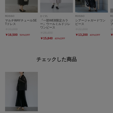
ROSSO
かぐれ
ROSSO
R
マルチWAYチュールSE
『一部WEB限定カラ
シアージャガードワン
Tドレス
ー』ウールミルドジレ
ピース
ワンピース
￥33,000
￥22,000
￥
￥26,400
￥16,500
￥13,200
￥
50%OFF
40%OFF
￥15,840
40%OFF
チェックした商品