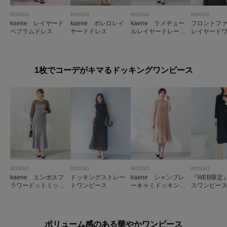
ROSSO
ROSSO
ROSSO
ROSSO
kaene レイヤード
kaene ボレロレイ
kaene ラメチュー
フロントフ
ペプラムドレス
ヤードドレス
ルレイヤードレース
レイヤード
ドレス
ス
1枚でコーデがキマるドッキングワンピース
ROSSO
ROSSO
ROSSO
ROSSO
kaene エンボスフ
ドッキングストレー
kaene シャンブレ
『WEB限定
ラワードットミック
トワンピース
ーキャミドッキング
スワンピー
スドレス
ドレス(sh)
ボリューム感のある華やかワンピース