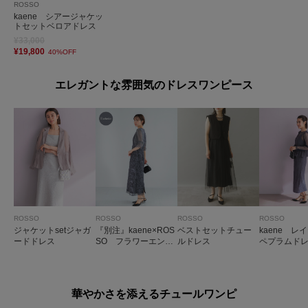
ROSSO
kaene シアージャケッ
トセットベロアドレス
¥33,000
¥19,800
40%OFF
エレガントな雰囲気のドレスワンピース
ROSSO
ROSSO
ROSSO
ROSSO
ジャケットsetジャガ
『別注』kaene×ROS
ベストセットチュー
kaene レ
ードドレス
SO フラワーエンブ
ルドレス
ペプラムド
ロイダリードレス
華やかさを添えるチュールワンピ