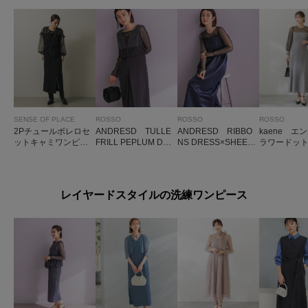
SENSE OF PLACE
ROSSO
ROSSO
ROSSO
2Pチュールボレロセ
ANDRESD TULLE
ANDRESD RIBBO
kaene エ
ットキャミワンピー
FRILL PEPLUM DRE
NS DRESS×SHEER
ラワードッ
ス
SS
TOPS
スドレス
レイヤードスタイルの洗練ワンピース