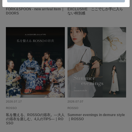
2026.07.21
2026.07.17
FORK&SPOON - new arrival item｜
EXCLUSIVE ここでしか手に入ら
DOORS
ない特別感
2026.07.17
2026.07.07
ROSSO
ROSSO
私を整える、ROSSOの浴衣。―大人
Summer evenings in demure style
の浴衣を楽しむ、4人のTIPS―｜RO
｜ROSSO
SSO