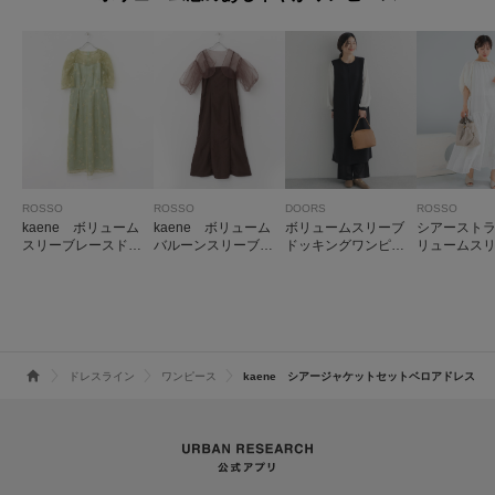
ROSSO
ROSSO
DOORS
ROSSO
kaene ボリューム
kaene ボリューム
ボリュームスリーブ
シアースト
スリーブレースドレ
バルーンスリーブド
ドッキングワンピー
リュームス
ス
レス
ス
ンピース
ドレスライン
ワンピース
kaene シアージャケットセットベロアドレス