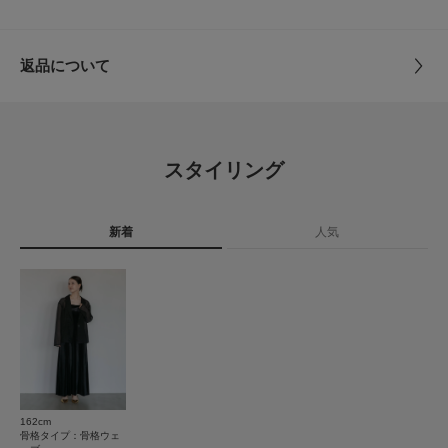
トルソーボディーサイズ
レモニーコレクションを軸に「フォーマルシーンの可能性を広げること」を
サイズ
36
意識し、型にはまらないデザインの提案を追求しています。
とじる
返品について
【2025 Autumn/Winter】【25AW】
素材
※カラーによって素材が異なりますので、ご注意く
レビュー
ださい。
[ワンピース]
(BK)
36 : 肩幅23cm / 総丈128cm / 身幅41cm / アンダーバスト約66～80cm / カッ
ジャケット : ナイロン55％ ポリエステル45％
プ11×11cm
4.0
ワンピース : ポリエステル95% ポリウレタン5%
スタイリング
(brown)
総重量 : 約510g
ジャケット : ナイロン55％ ポリエステル45％
1
レビュー件数：
件
ワンピース : ポリエステル92% ポリウレタン8%
※この商品は、素材の特性上、激しい動きで強い力がかかったり、他のもの
に引っ掛かったりすると、滑脱(縫い目が滑って開いたり、縫いしろが抜け
新着
人気
★
5
(0)
る)したり、目寄れ(織り糸が滑って片寄り、織り目が開く)が生じる場合があ
原産国
中国
ります。ご使用の際には十分ご注意ください。
★
4
(1)
※摩擦や汗、雨などの使用条件等により、色落ちや他の物への色移りの可能
性がございますのでご注意ください。
洗濯表記
洗濯機洗い可, ドライクリーニング
★
3
(0)
詳しい洗濯方法については、商品の品質表示タグを
※商品画像は、光の当たり具合やパソコンなどの閲覧環境により、実際の色
ご覧ください
★
2
(0)
味と異なって見える場合がございます。予めご了承ください。
※商品の色味の目安は、商品単体の画像をご参照ください。
洗濯表示について
★
1
(0)
商品の取り扱いについて
▼お気に入り登録のおすすめ▼
162cm
お気に入り登録された商品は、マイページにて現在の価格情報や在庫状況の
サイズ感
骨格タイプ：骨格ウェ
カテゴリ
ドレスライン
ワンピース
確認が可能です。