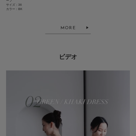
ーブ
小さい
大きい
サイズ：36
お買い物リストの管理にぜひご利用ください。
カラー：BK
使いやすさ
タイプ
WOMEN
素材感
悪い
良い
透け感 : あり(ジャケット)
MORE
伸縮性 : あり(ワンピース)
とじる
裏地 : なし
光沢 : あり(ワンピース)
絞り込み
表示：新しい順
ポケット : なし
ビデオ
とじる
2026.4.26
上品
色：BK
/
サイズ：36
もとちゃん
足のサイズ:
23cm
お子様の身長:
121～125cm
身長:
151～155cm
体型:
小柄
サイズ感
:大きい
使いやすさ
:良い
シアージャケットとベロアの組み合わせで高級感があります。ジャケットだ
けでも使えそうで着回しできそうです。