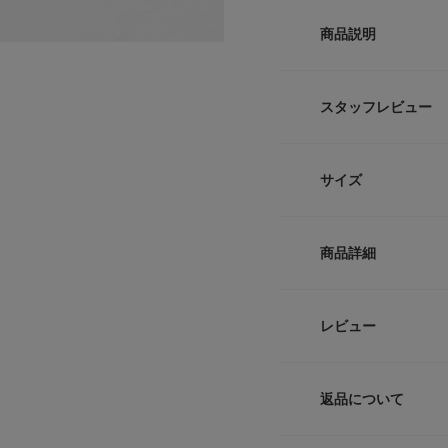
商品説明
【heyep(ヘイップ)
『ヘイップ』は新鮮
スタッフレビュー
きをもたらすという
コンビによって生み
び心溢れるユニーク
サイズ
【2025 Autumn/W
サイズ
※この商品は、デザ
商品詳細
き、ご着用の際は力
-
ください。
※素材により色移り
品番
レビュー
※その他お取り扱い
サイズガイド
覧ください。
サイズ
トルソーボディーサイ
総重量 : 約12g
返品について
素材
レビュー
[収納袋]