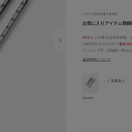
レビューはまだありません
お気に入りアイテム登録数
55ポイント
還元(会員登録後、
11時30分までの注文で
最短当
ラッピング可（店舗取り寄せの
返品特約について
-
在庫あり
SILVER