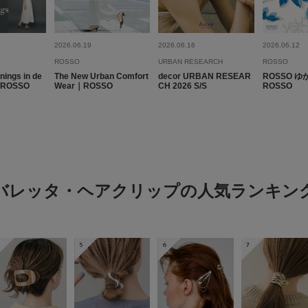
2026.06.19
2026.06.16
2026.06.12
ROSSO
URBAN RESEARCH
ROSSO
ings in de
The New Urban Comfort
decor URBAN RESEAR
ROSSO ゆ
｜ROSSO
Wear｜ROSSO
CH 2026 S/S
ROSSO
バレッタ・ヘアクリップの人気ランキン
5
6
7