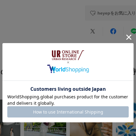
高さ15cm / 幅18cm
原産国
heyepをお気に入
※商品画像は、光の
色味と異なって見え
カテゴリ
※商品の色味の目安
★
5
タイプ
▼お気に入り登録の
お気に入り登録され
★
4
の確認が可能です。
お買い物リストの管
★
3
この商品をチェックした人へのおすすめ特
★
2
★
1