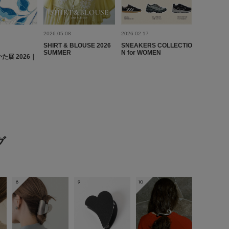
2026.05.08
2026.02.17
とじる
SHIRT & BLOUSE 2026
SNEAKERS COLLECTIO
SUMMER
N for WOMEN
かた展 2026｜
グ
8
9
10