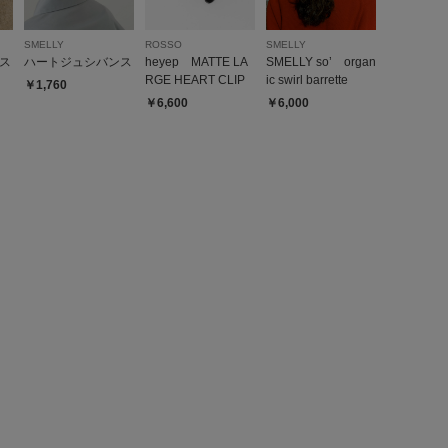
SMELLY
ROSSO
SMELLY
ス
ハートジュシバンス
heyep MATTE LA
SMELLY so’ organ
RGE HEART CLIP
ic swirl barrette
￥1,760
￥6,600
￥6,000