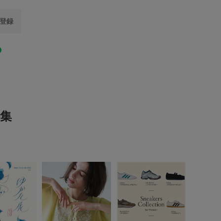
0.0
韓国
り登録
当たり具合やパソコンなどの閲覧環境により、実際の
る場合がございます。予めご了承ください。
0
レビュー件数：
件
アクセサリー
バレッタ・ヘアクリップ
は、商品単体の画像をご参照ください。
(0)
WOMEN
おすすめ▼
た商品は、マイページにて現在の価格情報や在庫状況
(0)
とじる
理にぜひご利用ください。
(0)
集
(0)
とじる
(0)
レビューはありません。