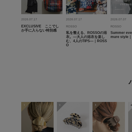
2026.07.17
2026.07.17
2026.07.07
EXCLUSIVE ここでし
ROSSO
ROSSO
か手に入らない特別感
私を整える、ROSSOの浴
Summer even
衣。―大人の浴衣を楽し
mure style
む、4人のTIPS―｜ROSS
O
1
2
3
4