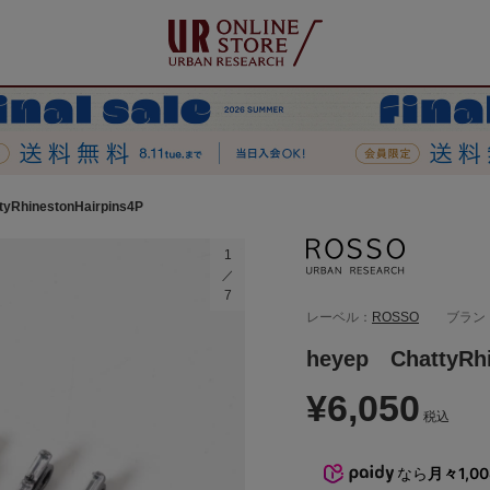
yRhinestonHairpins4P
1
7
レーベル：
ROSSO
ブラン
heyep ChattyRhi
¥6,050
税込
なら
月々1,0