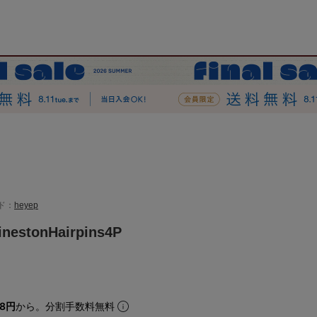
ド：
heyep
nestonHairpins4P
08円
から。分割手数料無料