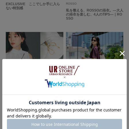
EXCLUSIVE ここでしか手に入ら
ROSSO
ない特別感
私を整える、ROSSOの浴衣。―大人
の浴衣を楽しむ、4人のTIPS―｜RO
SSO
2026.07.07
2026.06.19
ROSSO
ROSSO
Summer evenings in demure style
The New Urban Comfort Wear｜R
｜ROSSO
OSSO