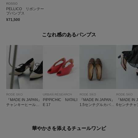
ROSSO
PELLICO リボンテー
プパンプス
¥71,500
こなれ感のあるパンプス
RODE SKO
URBAN RESEARCH
RODE SKO
RODE SKO
『MADE IN JAPAN』
PIPPICHIC NATALI
『MADE IN JAPAN』
『MADE IN 
チャンキーヒールリ
E 17
1.5センチグルカパン
6センチチャ
ボンパンプス
プス
ールシアー
華やかさを添えるチュールワンピ