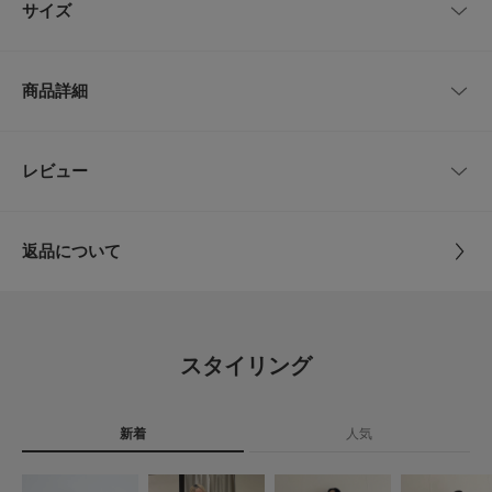
サイズ
【2025 Autumn/Winter】【25AW】
※靴箱破損につきましては、商品に不良が無い場合に限り出荷させていただ
サイズ
サイズ
甲幅
いております。予めご了承ください。
商品詳細
36
23.0cm
7cm
重量(片足) : 約140g
※商品画像は、光の当たり具合やパソコンなどの閲覧環境により、実際の色
36.5
23.5cm
7cm
品番
RWA6-3330
レビュー
とじる
味と異なって見える場合がございます。予めご了承ください。
※商品の色味の目安は、商品単体の画像をご参照ください。
37
24.0cm
7.5cm
サイズ
36,36.5,37,37.5,38
▼お気に入り登録のおすすめ▼
返品について
37.5
24.5cm
7.5cm
お気に入り登録された商品は、マイページにて現在の価格情報や在庫状況の
素材
本体 : やぎ革
確認が可能です。
レビュー
リボン : コットン100%
お買い物リストの管理にぜひご利用ください。
38
25.0cm
7.5cm
本底 : 牛革
0.0
とじる
サイズガイド
スタイリング
原産国
イタリア
トルソーボディーサイズ
0
レビュー件数：
件
カテゴリ
シューズ
パンプス
とじる
新着
人気
★
5
(0)
タイプ
WOMEN
★
4
(0)