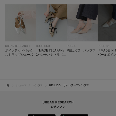
URBAN RESEARCH
RODE SKO
ROSSO
RODE SKO
ポインテッドバック
『MADE IN JAPAN』
PELLICO パンプス
『MADE IN 
ストラップシューズ
1センチパナマリボン
パールポイ
パンプス
パンプス
シューズ
パンプス
PELLICO リボンテープパンプス