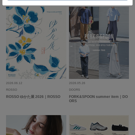
2026.06.12
2026.05.26
ROSSO
DOORS
ROSSO ゆかた展 2026｜ROSSO
FORK&SPOON summer item｜DO
ORS