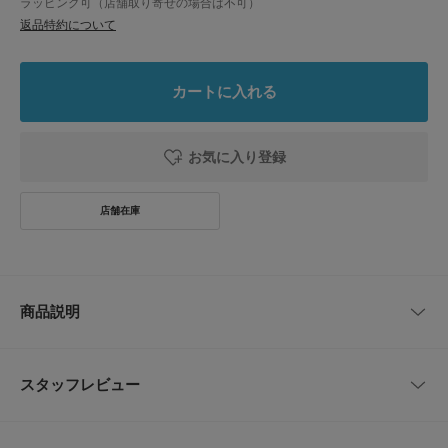
ラッピング可（店舗取り寄せの場合は不可）
返品特約について
カートに入れる
お気に入り登録
商品説明
【PELLICO / ペリーコ】
イタリア・ヴェニス郊外に本社、ファクトリーを持つシューズブランド。
スタッフレビュー
シンプルでありながらも洗練されたエレガントなデザインとイタリアならで
はの美しい色使い、そして良質な素材と卓越した職人技術により生み出され
る最上級の履き心地の靴を提案しています。
レビューはありません。