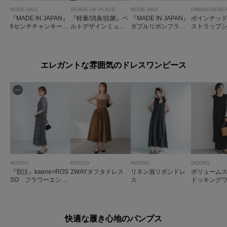
RODE SKO
SENSE OF PLACE
RODE SKO
URBAN RESE
『MADE IN JAPAN』
『軽量/消臭/抗菌』ベ
『MADE IN JAPAN』
ポインテッ
6センチチャンキーヒ
ルトデザインミュー
ダブルリボンフラッ
ストラップ
ールシアーパンプス
ル
トパンプス
エレガントな雰囲気のドレスワンピース
ROSSO
ROSSO
ROSSO
DOORS
『別注』kaene×ROS
2WAYタフタドレス
リネン混リボンドレ
ボリューム
SO フラワーエンブ
ス
ドッキング
ロイダリードレス
ス
快適な履き心地のパンプス