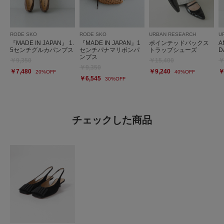
RODE SKO
RODE SKO
URBAN RESEARCH
U
『MADE IN JAPAN』 1.
『MADE IN JAPAN』1
ポインテッドバックス
A
5センチグルカパンプス
センチパナマリボンパ
トラップシューズ
D
ンプス
￥9,350
￥15,400
￥
￥9,350
￥7,480
￥9,240
￥
20%OFF
40%OFF
￥6,545
30%OFF
チェックした商品