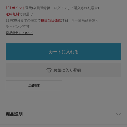
131ポイント
還元(会員登録後、ログインして購入された場合)
送料無料
でお届け
11時30分までの注文で
最短当日発送
詳細
※一部商品を除く
ラッピング不可
返品特約について
カートに入れる
お気に入り登録
商品説明
フジテレビ【水10ドラマ】『Tokyo middle 30』にて着用いただきました。