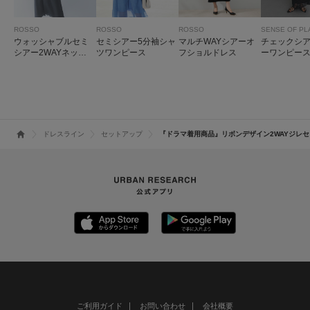
ROSSO
ROSSO
ROSSO
SENSE OF PL
ウォッシャブルセミ
セミシアー5分袖シャ
マルチWAYシアーオ
チェックシ
シアー2WAYネック
ツワンピース
フショルドレス
ーワンピー
ワンピース
ドレスライン
セットアップ
『ドラマ着用商品』リボンデザイン2WAYジレ
ご利用ガイド
お問い合わせ
会社概要