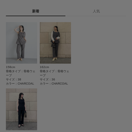
0
レビュー件数：
件
▼お気に入り登録のおすすめ▼
原産国
中国
お気に入り登録された商品は、マイページにて現在の価格情報や在庫状況の
新着
人気
★
5
(0)
確認が可能です。
お買い物リストの管理にぜひご利用ください。
洗濯表記
(ベスト)ドライクリーニング (パンツ)手洗い, ドライ
★
4
(0)
クリーニング
素材感
詳しい洗濯方法については、商品の品質表示タグを
★
3
(0)
ご覧ください
透け感 : なし
★
2
(0)
伸縮性 : なし
洗濯表示について
裏地 : あり(ベストのみ)
商品の取り扱いについて
★
1
光沢 : なし
(0)
ポケット : あり(パンツのみ)
158cm
162cm
カテゴリ
ドレスライン
セットアップ
骨格タイプ：骨格ウェ
骨格タイプ：骨格ウェ
ーブ
ーブ
とじる
サイズ：38
サイズ：36
レビューはありません。
タイプ
WOMEN
カラー：CHARCOAL
カラー：CHARCOAL
とじる