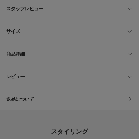
スタッフレビュー
【トレンドのリボン使いが目を惹く、大人のパンツセットアップ】
ナチュラルな風合いが魅力の上質な国内素材を使用し、合繊特有の扱いやす
さを備えつつ、気負わずに着られる絶妙な生地感に仕上げました。暑い季節
レビューはありません。
に嬉しい吸水速乾機能付きで、さらりと快適な肌触りが続きます。シワにな
サイズ
りにくいイージーケア性もあり、長時間の着用でも美しさをキープできるの
も嬉しいポイント◎トレンドのスクエアネックが、デコルテをすっきりと知
的に見せてくれます。肩のリボンは取り外しができるので、その日の気分や
サイズ
肩幅
総丈
身幅
ウエスト
ヒップ
インナーに合わせてアレンジが可能。ウエストから広がるペプラムライン
商品詳細
と、細身のパンツが抜群のスタイルアップを叶えます。
36
36cm
62cm
43.5cm
66～86cm
90cm
POINT
・夏も涼しく快適に過ごせる吸水速乾素材
38
37cm
64cm
44cm
68～88cm
92cm
品番
RA26230-2063001
レビュー
とじる
・スタイルアップを叶えるペプラムと細身パンツのバランス
・印象を変えて楽しめる取り外し可能なリボンデザイン
サイズ
36,38
サイズガイド
トルソーボディーサイズ
返品について
【202026 Spring/Summer】【2026SS】
素材
ベスト
レビュー
表地 : ポリエステル100%
とじる
総重量 : 約200g(トップスのみ)
裏地 : ポリエステル100%
パンツ
※商品画像は、光の当たり具合やパソコンなどの閲覧環境により、実際の色
0.0
本体 : ポリエステル100%
味と異なって見える場合がございます。予めご了承ください。
スタイリング
ウエスト部分 : ポリエステル68% ナイロン32%
※商品の色味の目安は、商品単体の画像をご参照ください。