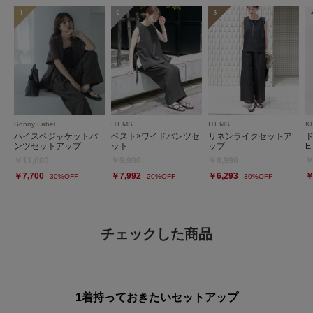
1
2
3
Sonny Label
ITEMS
ITEMS
K
ハイスペジャケットパ
ベスト×ワイドパンツセ
リネンライクセットア
ンツセットアップ
ット
ップ
E
￥11,000
￥9,990
￥8,990
￥
￥7,700
￥7,992
￥6,293
￥
30%OFF
20%OFF
30%OFF
チェックした商品
1着持っておきたいセットアップ