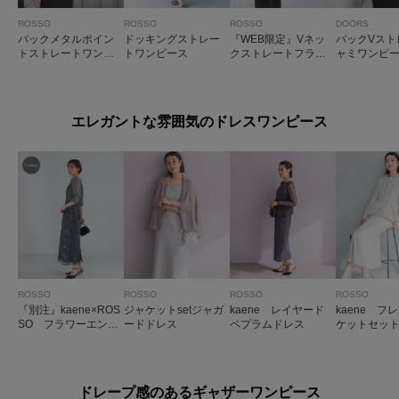
ROSSO
ROSSO
ROSSO
DOORS
バックメタルポイン
ドッキングストレー
『WEB限定』Vネッ
バックVスト
トストレートワンピ
トワンピース
クストレートフラワ
ャミワンピ
ース
ープリントワンピー
ス
エレガントな雰囲気のドレスワンピース
ROSSO
ROSSO
ROSSO
ROSSO
『別注』kaene×ROS
ジャケットsetジャガ
kaene レイヤード
kaene フ
SO フラワーエンブ
ードドレス
ペプラムドレス
ケットセッ
ロイダリードレス
ース
ドレープ感のあるギャザーワンピース