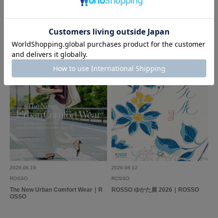
私を整える、ROSSOの浴衣。―大人
Summer evenings in demure style
の浴衣を楽しむ、4人のTIPS―｜RO
｜ROSSO
SSO
2026.06.19
2026.06.12
ROSSO
ROSSO
The New Urban Comfort Wear｜R
ROSSO ゆかた展 2026｜ROSSO
OSSO