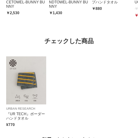
CETOWEL-BUNNY BU
NDTOWEL-BUNNY BU
プハンドタオル
U
NNY
NNY
吸水力があって、肌触りもよくてよかったです。デザインもシンプルでいい
￥880
￥
￥2,530
￥1,430
です。
￥
参考になった
0
Like!
0
チェックした商品
2026.7.23
夏にぴったり
色：CCL×YEL
/
サイズ：25×25
no name
URBAN RESEARCH
肌触りが柔らかく、吸水性も抜群で使い勝手が良いです。デザインもシンプ
『UR TECH』ボーダー
ハンドタオル
ルなのでシーンを選ばずに持ち歩けます。洗濯してもへたりにくく、長持ち
¥770
しそうなのが嬉しいです
参考になった
0
Like!
0