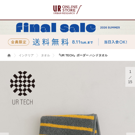
インテリア
タオル
『UR TECH』ボーダー ハンドタオル
1
15