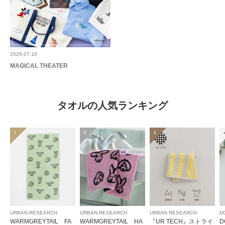
no name
2026.07.10
生地の厚みもちょうど良くて、使いやすいです。ふんわりとした肌触りが心
MAGICAL THEATER
地いいです。
参考になった
0
Like!
0
タオルの人気ランキング
1
2
3
2026.7.27
可愛い
色：OFF×NAVY
/
サイズ：25×25
no name
URBAN RESEARCH
URBAN RESEARCH
URBAN RESEARCH
D
WARMGREYTAIL FA
WARMGREYTAIL HA
『UR TECH』ストライ
D