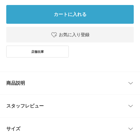
カートに入れる
お気に入り登録
商品説明
URBAN RESEARCH社が独自開発した機能性素材「UR TECH」シリーズ
からHAND TOWELラインが登場!
スタッフレビュー
高吸水・抗菌・防臭の3つの優れた機能が備わっており、日常に欠かせない
アイテムを機能的な素材でご提案いたします。
レビューはありません。
サイズ
POINT
・ナチュラルな風合いとボーダーの配色使い