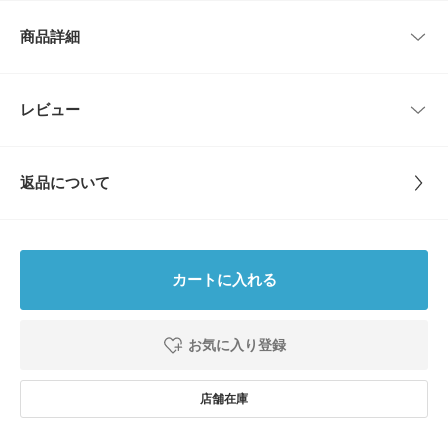
・シンプルなデザインなので、ユニセックスで使いやすい
サイズ
縦
横
・ループ付きなので、引っかけて使用することも可能!
商品詳細
・ご自分用はもちろん、プレゼントやプチギフトとしてもおすすめ
25×25
25cm
25cm
【2024 Spring/Summer】【24SS】
品番
PL43-4DN002
レビュー
サイズガイド
とじる
※商品画像は、光の当たり具合やパソコンなどの閲覧環境により、実際の色
トルソーボディーサイズ
味と異なって見える場合がございます。予めご了承ください。
サイズ
25×25
※商品の色味の目安は、商品単体の画像をご参照ください。
とじる
返品について
▼お気に入り登録のおすすめ▼
素材
綿100%
お気に入り登録商品は、マイページにて現在の価格情報や在庫状況の確認が
レビュー
可能です。
お買い物リストの管理に是非ご利用下さい。
原産国
中国
4.7
カートに入れる
とじる
洗濯表記
洗濯機洗い可, ドライクリーニング ※詳しい洗濯方
113
レビュー件数：
件
法については、商品の品質表示タグをご覧ください
詳しい洗濯方法については、商品の品質表示タグを
お気に入り登録
ご覧ください
★
5
(86)
洗濯表示について
★
4
(23)
商品の取り扱いについて
★
3
(3)