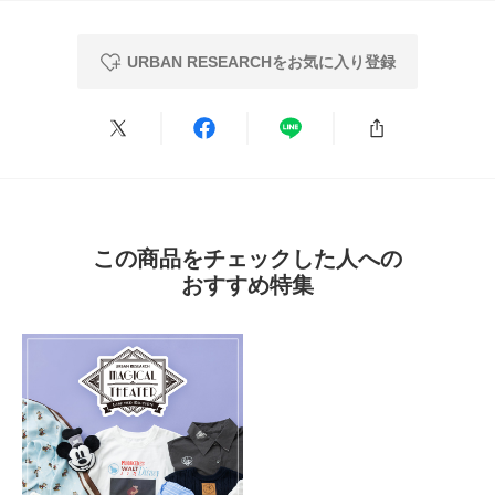
カテゴリ
インテリア
タオル
★
2
(0)
URBAN RESEARCHをお気に入り登録
タイプ
LIFESTYLE
★
1
(1)
サイズ感
とじる
小さい
大きい
使いやすさ
悪い
良い
重さ
軽い
重い
この商品をチェックした人への
おすすめ特集
絞り込み
表示：新しい順
2026.8.8
使いやすい
色：BEG×GRN
/
サイズ：25×25