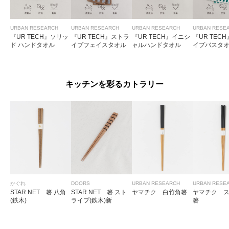
かわいい
色：BEG×GRN
/
サイズ：25×25
URBAN RESEARCH
URBAN RESEARCH
URBAN RESEARCH
URBAN RESE
no name
『UR TECH』ソリッ
『UR TECH』ストラ
『UR TECH』イニシ
『UR TEC
ド ハンドタオル
イプフェイスタオル
ャルハンドタオル
イプバスタ
安くなっていたので購入しましたが、ふわふわでデザインもかわいいです。
キッチンを彩るカトラリー
参考になった
0
Like!
0
もっと見る
かぐれ
DOORS
URBAN RESEARCH
URBAN RESE
STAR NET 箸 八角
STAR NET 箸 スト
ヤマチク 白竹角箸
ヤマチク 
(鉄木)
ライプ(鉄木)新
箸
とじる