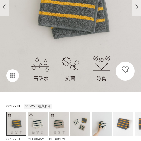
CCL×YEL
25×25：在庫あり
CCL×YEL
OFF×NAVY
BEG×GRN