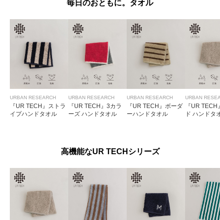
毎日のおともに。タオル
2026.6.30
かわいい
色：CCL×YEL
/
サイズ：25×25
no name
URBAN RESEARCH
URBAN RESEARCH
URBAN RESEARCH
URBAN RESE
『UR TECH』ストラ
『UR TECH』3カラ
『UR TECH』ボーダ
『UR TEC
イプハンドタオル
ーズ ハンドタオル
ーハンドタオル
ド ハンドタ
安くなっていたので購入しましたが、ふわふわでデザインもかわいいです。
高機能なUR TECHシリーズ
参考になった
0
Like!
0
2026.6.30