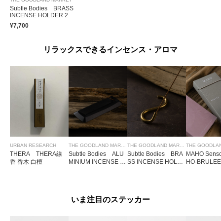
Subtle Bodies BRASS
INCENSE HOLDER 2
¥7,700
リラックスできるインセンス・アロマ
URBAN RESEARCH
THE GOODLAND MARKET
THE GOODLAND MARKET
THERA THERA線
Subtle Bodies ALU
Subtle Bodies BRA
MAHO Sens
香 香木 白檀
MINIUM INCENSE H
SS INCENSE HOLD
HO-BRULEE
OLDER
ER 1
いま注目のステッカー