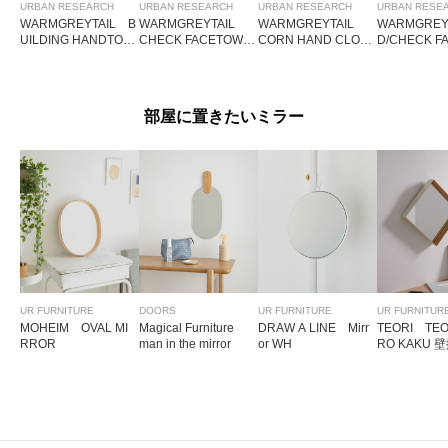
URBAN RESEARCH
URBAN RESEARCH
URBAN RESEARCH
URBAN RESE
WARMGREYTAIL B
WARMGREYTAIL
WARMGREYTAIL
WARMGRE
UILDING HANDTOW
CHECK FACETOWE
CORN HAND CLOT
D/CHECK F
EL
L
H
EL
部屋に置きたいミラー
UR FURNITURE
DOORS
UR FURNITURE
UR FURNITUR
MOHEIM OVAL MI
Magical Furniture
DRAW A LINE Mirr
TEORI TE
RROR
man in the mirror
or WH
RO KAKU 
ラー