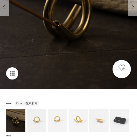
one
One：在庫あり
one