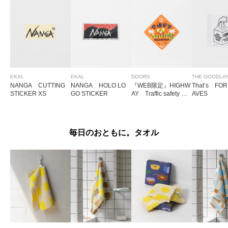
EKAL
EKAL
DOORS
NANGA CUTTING
NANGA HOLO LO
『WEB限定』HIGHW
That’s FO
STICKER XS
GO STICKER
AY Traffic safety TO
AVES
RAO sticker
毎日のおともに。タオル