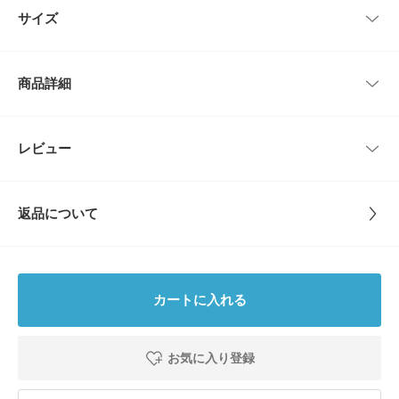
全てハンドメイドのため写真とサイズや形が異なります。
サイズ
[About Soft Baroque]
Soft Baroqueはロンドンにあるデザインスタジオ
サイズガイド
商品詳細
インセンスホルダーはSoft Baroqueとのデュオデザインで作られています。
トルソーボディーサイズ
デザイナーのニックは手で加工しやすく色々な表情を見せてくれるブラスを
素材として選びました。
とじる
磨かれた光沢感、時間と共に色褪せたヴィンテージ感。
品番
MM26910-4020015
レビュー
とじる
時代によって変化する彼の美学をあなたの元へ...
サイズ
One
【Subtle Bodies / サトル・ボディーズ】
Subtle Bodies（サトル・ボディーズ）は、オーストラリア・メルボルン発
返品について
のインセンスブランド。世界中から最高品質の芳しい木々を持続可能な方法
素材
真鍮
で調達し、香木そのものの自然な香りを生かした伝統的なお香を作っていま
レビュー
す。
原産国
インド
【2026 Spring/Summer】【26SS】
0.0
カートに入れる
サイズ : 縦1.7cm / 横4.5cm / 高さ3.2cm
カテゴリ
インテリア
インセンス・アロマ
0
総重量 : 約60g
レビュー件数：
件
お気に入り登録
タイプ
LIFESTYLE
※商品画像は、光の当たり具合やパソコンなどの閲覧環境により、実際の色
★
5
(0)
味と異なって見える場合がございます。予めご了承ください。
※商品の色味の目安は、商品単体の画像をご参照ください。