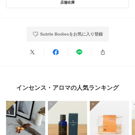
★
4
(0)
とじる
▼お気に入り登録のおすすめ▼
★
3
(0)
お気に入り登録された商品は、マイページにて現在の価格情報や在庫状況の
確認が可能です。
★
2
(0)
お買い物リストの管理にぜひご利用ください。
Subtle Bodiesをお気に入り登録
★
1
(0)
とじる
レビューはありません。
インセンス・アロマの人気ランキング
1
2
3
とじる