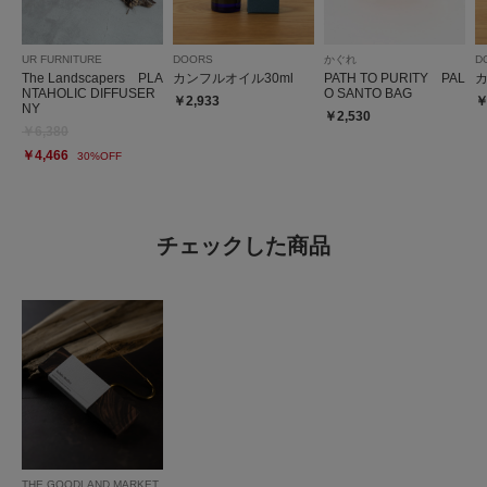
UR FURNITURE
DOORS
かぐれ
D
The Landscapers PLA
カンフルオイル30ml
PATH TO PURITY PAL
カ
NTAHOLIC DIFFUSER
O SANTO BAG
￥2,933
￥
NY
￥2,530
￥6,380
￥4,466
30%OFF
チェックした商品
THE GOODLAND MARKET