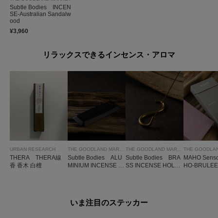
Subtle Bodies INCEN
SE-Australian Sandalw
ood
¥3,960
リラックスできるインセンス・アロマ
URBAN RESEARCH
THE GOODLAND MARKET
THE GOODLAND MARKET
THERA THERA線
Subtle Bodies ALU
Subtle Bodies BRA
MAHO Sens
香 香木 白檀
MINIUM INCENSE H
SS INCENSE HOLD
HO-BRULEE
OLDER
ER 1
いま注目のステッカー