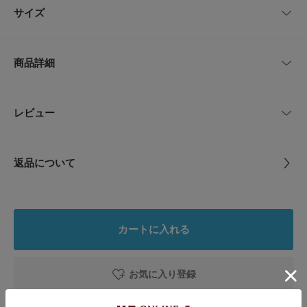
することで、良質な製品を作り続けています。
サイズ
【Subtle Bodies / サトル・ボディーズ】
Subtle Bodies（サトル・ボディーズ）は、オーストラリア・メルボルン発
のインセンスブランド。世界中から最高品質の芳しい木々を持続可能な方法
サイズガイド
商品詳細
で調達し、香木そのものの自然な香りを生かした伝統的なお香を作っていま
トルソーボディーサイズ
す。
【2026 Spring/Summer】【26SS】
とじる
品番
MM26910-4020011
レビュー
とじる
内容量 : 25本
燃焼時間 : 約30分
サイズ
One
[箱]
返品について
高さ1.5cm / 幅17cm / 奥行き5.3cm
素材
-
レビュー
※商品画像は、光の当たり具合やパソコンなどの閲覧環境により、実際の色
味と異なって見える場合がございます。予めご了承ください。
原産国
-
※商品の色味の目安は、商品単体の画像をご参照ください。
0.0
カートに入れる
▼お気に入り登録のおすすめ▼
カテゴリ
インテリア
インセンス・アロマ
0
お気に入り登録された商品は、マイページにて現在の価格情報や在庫状況の
レビュー件数：
件
確認が可能です。
お気に入り登録
タイプ
LIFESTYLE
お買い物リストの管理にぜひご利用ください。
★
5
(0)
とじる