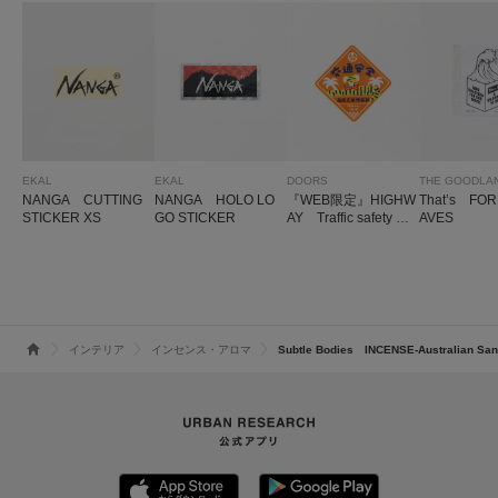
EKAL
EKAL
DOORS
NANGA CUTTING
NANGA HOLO LO
『WEB限定』HIGHW
That’s FO
STICKER XS
GO STICKER
AY Traffic safety TO
AVES
RAO sticker
インテリア
インセンス・アロマ
Subtle Bodies INCENSE-Australian Sa