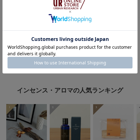
★
4
(0)
とじる
★
3
(0)
★
2
(0)
Subtle Bodiesをお気に入り登録
★
1
(0)
レビューはありません。
インセンス・アロマの人気ランキング
1
2
3
とじる