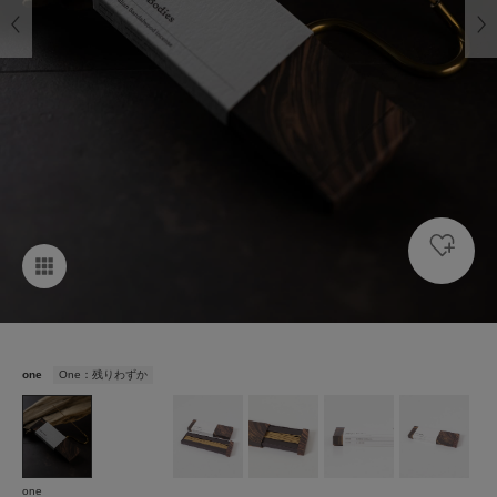
one
One：残りわずか
one