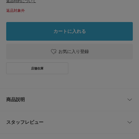
返品特約について
返品対象外
カートに入れる
お気に入り登録
商品説明
あなたを虜にさせるような甘く芳しい香り。
ゆっくり落ち着きたい時、ムードを高めたい時に。
スタッフレビュー
私たちの扱う白檀はオーストラリア西部の半乾燥の草原地帯にある農園で栽
培されています。サステナビリティに関する規則を守り、業界の発展に貢献
レビューはありません。