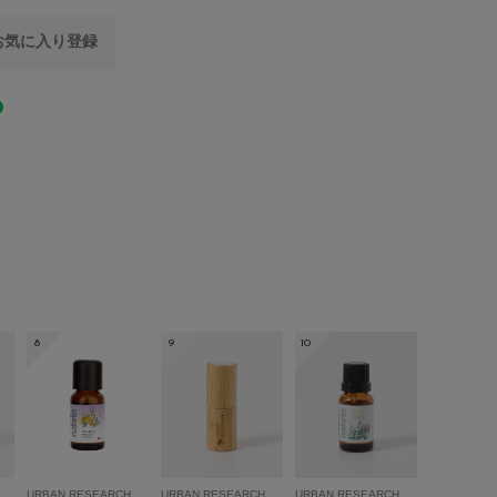
-
0.0
yをお気に入り登録
インテリア
インセンス・アロマ
0
レビュー件数：
件
cm / 奥行き1.9cm
LIFESTYLE
(0)
当たり具合やパソコンなどの閲覧環境により、実際の
る場合がございます。予めご了承ください。
(0)
とじる
は、商品単体の画像をご参照ください。
(0)
おすすめ▼
た商品は、マイページにて現在の価格情報や在庫状況
(0)
(0)
理にぜひご利用ください。
8
9
10
とじる
レビューはありません。
URBAN RESEARCH
URBAN RESEARCH
URBAN RESEARCH