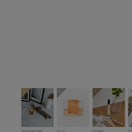
1
2
3
4
UR FURNITURE
かぐれ
DOORS
D