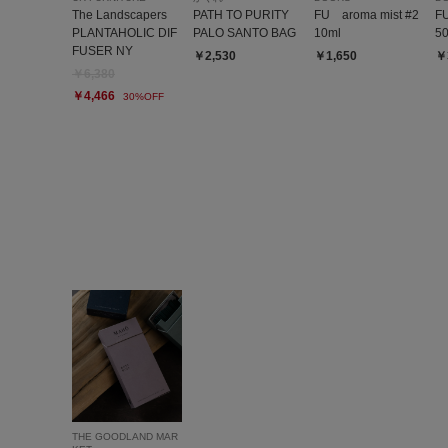
The Landscapers
PATH TO PURITY
FU aroma mist #2
F
PLANTAHOLIC DIF
PALO SANTO BAG
10ml
5
FUSER NY
￥2,530
￥1,650
￥
￥6,380
￥4,466
30%OFF
THE GOODLAND MAR