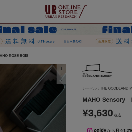
AHO-ROSE BOIS
1
6
レーベル：
THE GOODLAND 
MAHO Sensory 
¥3,630
税込
なら
月々1,2