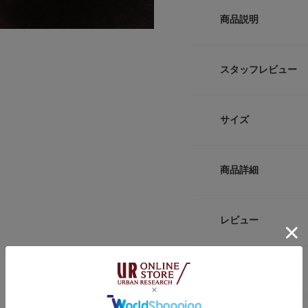
商品説明
ローズ・ボアでは、
ココアと新鮮な薔薇
スタッフレビュー
のささやきはまるで
【MAHO Sensor
サイズ
MAHOは、オース
ス・ブランドです。
来持つ感覚を呼び起
HOのお香は100
商品詳細
サイズガイド
の素材を選んでいま
トルソーボディーサイ
が放たれます。
品番
レビュー
【2026 Spring/S
サイズ
トップノート : サ
ミドルノート : コ
返品について
素材
ベースノート : ロー
レビュー