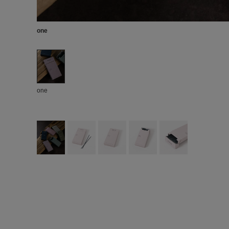
one
one