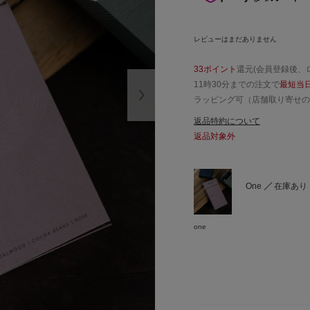
レビューはまだありません
33ポイント
還元(会員登録後、
11時30分までの注文で
最短当
ラッピング可（店舗取り寄せの
返品特約について
返品対象外
One
在庫あり
one