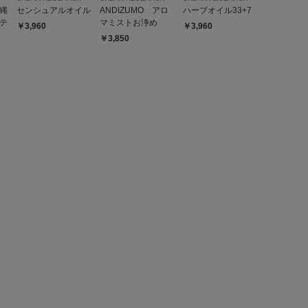
縄
センシュアルオイル
ANDIZUMO アロ
ハーブオイル33+7
テ
マミストお浄め
￥3,960
￥3,960
￥3,850
とじる