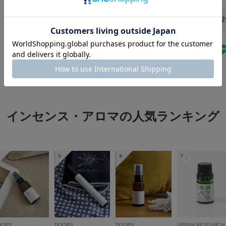
内容量 : 60本
原産国
燃焼時間 : 約30分
MAHO Sensor
カテゴリ
[箱]
高さ12.5cm / 幅6.3
タイプ
★
5
※商品画像は、光の
色味と異なって見え
★
4
※商品の色味の目安
★
3
▼お気に入り登録の
インセンス・アロマの人気ランキング
お気に入り登録され
★
2
の確認が可能です。
★
1
お買い物リストの管
5
6
7
OORS
DOORS
DOORS
URBAN RESEARCH