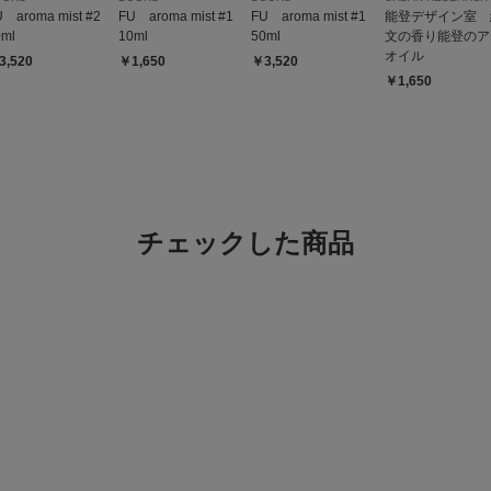
U aroma mist #2
FU aroma mist #1
FU aroma mist #1
能登デザイン室 
0ml
10ml
50ml
文の香り能登のア
オイル
3,520
￥1,650
￥3,520
￥1,650
チェックした商品