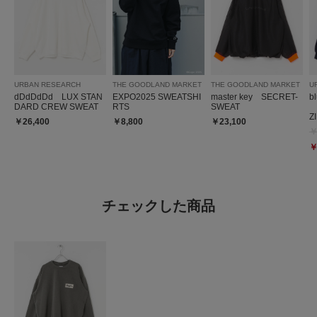
URBAN RESEARCH
THE GOODLAND MARKET
THE GOODLAND MARKET
U
dDdDdDd LUX STAN
EXPO2025 SWEATSHI
master key SECRET-
b
DARD CREW SWEAT
RTS
SWEAT
T
Z
￥26,400
￥8,800
￥23,100
￥
￥
チェックした商品