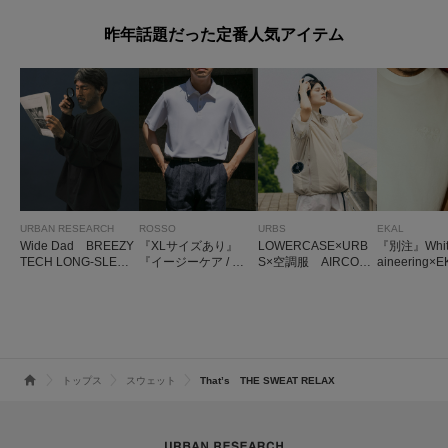
昨年話題だった定番人気アイテム
URBAN RESEARCH
ROSSO
URBS
EKAL
Wide Dad BREEZY
『XLサイズあり』
LOWERCASE×URB
『別注』White
TECH LONG-SLEEV
『イージーケア / 接
S×空調服 AIRCOO
aineering×
E T-SHIRTS
触冷感 / 速乾』ハイ
LING VEST
OGO EMBR
パフォーマンスコン
T-SHIRTS
フォートポロシャツ
トップス
スウェット
That’s THE SWEAT RELAX