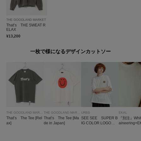
THE GOODLAND MARKET
That’s THE SWEAT R
ELAX
¥13,200
一枚で様になるデザインカットソー
THE GOODLAND MARKET
THE GOODLAND MARKET
URBS
EKAL
That’s The Tee [Rel
That’s The Tee [Ma
SEE SEE SUPER B
『別注』White
ax]
de in Japan]
IG COLOR LOGO T
aineering×
EE
OGO EMBR
T-SHIRTS