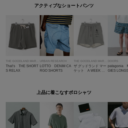
アクティブなショートパンツ
THE GOODLAND MARKET
URBAN RESEARCH
THE GOODLAND MARKET
DOORS
That’s THE SHORT
LOTTO DENIM CA
ザ グッドランド マー
patagonia 
S RELAX
RGO SHORTS
ケット A WEEK SH
GIES LONGS
ORT SWEATPANTS
上品に着こなすポロシャツ