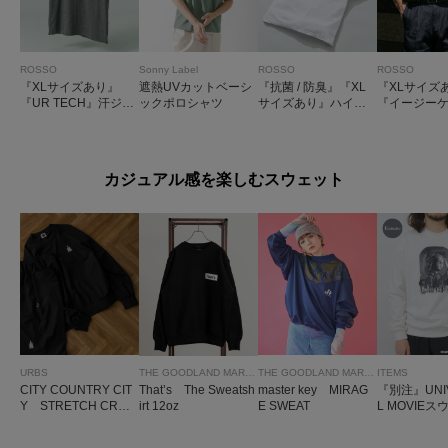
ROSSO
Sonny Label
ROSSO
ROSSO
『XLサイズあり』
遮熱UVカットベーシ
『抗菌 / 防臭』『XL
『XLサイズ
『UR TECH』汗ジミ
ックポロシャツ
サイズあり』ハイパ
『イージーケア
防止ポロシャツ
フォーマンス鹿の子
触冷感 / 速
ポロシャツ
パフォーマ
フォートポ
カジュアル感を楽しむスウェット
URBS
THE GOODLAND MARKET
THE GOODLAND MARKET
ITEMS
CITY COUNTRY CIT
That’s The Sweatsh
master key MIRAG
『別注』UNI
Y STRETCH CRE
irt 12oz
E SWEAT
L MOVIE
WNECK