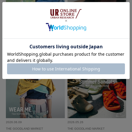
2026.07.10
2026.07.10
EKAL
URBAN RESEARCH
SUMMER FUNCTION｜EKAL
must buy - The summer issue｜UR
BAN RESEARCH
2026.06.09
2026.05.26
THE GOODLAND MARKET
THE GOODLAND MARKET