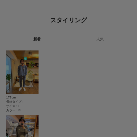
※この商品は、素材の特性上多少サイズに個体差があります。採寸表は参考
程度にご参照ください。
原産国
グアテマラ
とじる
0.0
※商品画像は、光の当たり具合やパソコンなどの閲覧環境により、実際の色
スタイリング
味と異なって見える場合がございます。予めご了承ください。
洗濯表記
洗濯機洗い可
0
※商品の色味の目安は、商品単体の画像をご参照ください。
レビュー件数：
件
詳しい洗濯方法については、商品の品質表示タグを
ご覧ください
▼お気に入り登録のおすすめ▼
新着
人気
★
5
(0)
お気に入り登録された商品は、マイページにて現在の価格情報や在庫状況の
洗濯表示について
確認が可能です。
商品の取り扱いについて
★
4
(0)
お買い物リストの管理にぜひご利用ください。
★
3
(0)
カテゴリ
トップス
スウェット
素材感
★
2
(0)
透け感 : なし
タイプ
MEN
伸縮性 : ややあり
★
1
裏地 : なし
(0)
光沢 : なし
177cm
ポケット : なし
とじる
骨格タイプ：
サイズ：L
カラー：BL
メーカー品番 : SW005
レビューはありません。
とじる