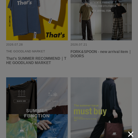
2026.07.28
2026.07.21
THE GOODLAND MARKET
FORK&SPOON - new arrival item｜
DOORS
That’s SUMMER RECOMMEND｜T
HE GOODLAND MARKET