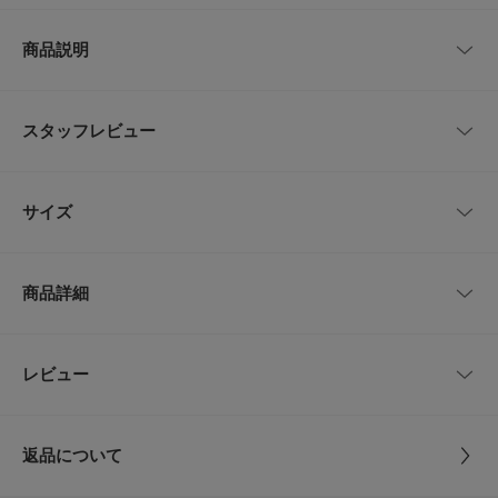
商品説明
【That’s / ザッツ】
「This is」から「That’s」へThis is(ディスイズ)は2018年、東京から九十九
スタッフレビュー
里への移住をきっかけに、生きること、世界のこと、地球のことを、「This
is」というワードに乗せて発信してきた人気ブランドです。
シンプルでありながら機能的なデザインが人気で、製造過程や購入後のサポ
レビューはありません。
ートにおいても、満足や楽しさを感じられるよう配慮されたアイデアや、米
サイズ
の籾殻やユーズドサーフワックスを活用した環境に配慮したアップサイクル
製品、彼らの生み出す商品の背景にある想いや考え方が魅力のブランドでし
た。
サイズ
肩幅
着丈
身幅
袖丈
そんな「This is」がこの冬新たに、「That’s(ザッツ)」として生まれ変わ
商品詳細
り、さらなる取り組みを展開していくこととなりました。
M
50.5cm
62cm
54.5cm
58.5cm
「すなわち・・・」と、前にあったものの本質を説明するようなときに使う
ワードです。
主観的な視点から、客観的な視点へ。
L
57cm
64.5cm
60.5cm
59.5cm
品番
MM26110-1010108
レビュー
とじる
今まで以上に、いろいろなことの本質を真摯に考え、発信していきたいとい
う想いを込めて、このブランド名に決めたそうです。
XL
58.5cm
68cm
65.5cm
59.5cm
サイズ
M,L,XL
【2026 Spring/Summer】【26SS】
返品について
サイズガイド
素材
綿100%
※この商品は、ユニセックスのサイズ展開です。
レビュー
トルソーボディーサイズ