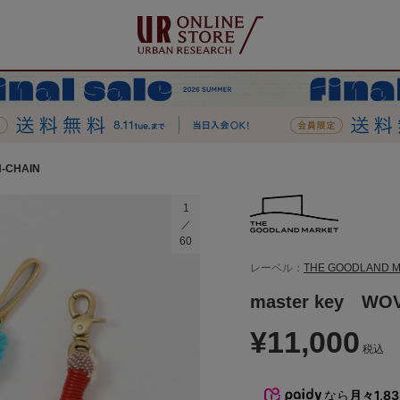
-CHAIN
1
60
レーベル：
THE GOODLAND 
master key WO
¥11,000
税込
なら
月々1,8