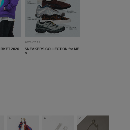
とじる
2026.02.17
RKET 2026
SNEAKERS COLLECTION for ME
N
8
9
10