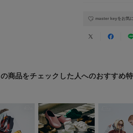
レビュー
原産国
master keyをお
カテゴリ
タイプ
★
5
★
4
★
3
この商品をチェックした人へのおすすめ特
★
2
★
1