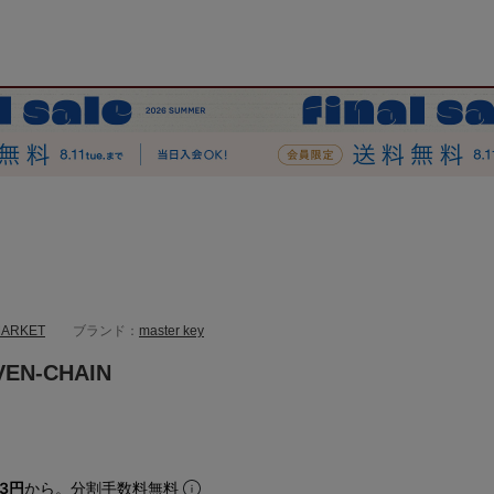
MARKET
ブランド：
master key
VEN-CHAIN
33円
から。分割手数料無料