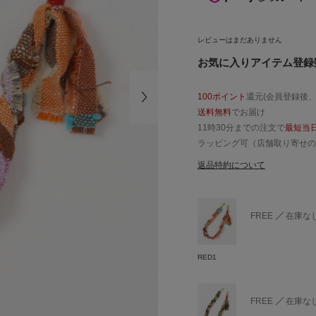
レビューはまだありません
お気に入りアイテム登録数
100ポイント
還元(会員登録後
送料無料
でお届け
11時30分までの注文で
最短当
ラッピング可（店舗取り寄せの
返品特約について
FREE
在庫な
RED1
FREE
在庫な