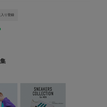
とじる
日本
0.0
気に入り登録
財布/小物
ウォレットチェーン
0
レビュー件数：
件
MEN
(0)
(0)
とじる
(0)
集
(0)
(0)
レビューはありません。