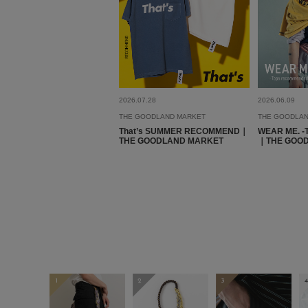
2026.07.28
2026.06.09
THE GOODLAND MARKET
THE GOODLAN
That’s SUMMER RECOMMEND｜
WEAR ME. -
THE GOODLAND MARKET
｜THE GOO
1
2
3
4