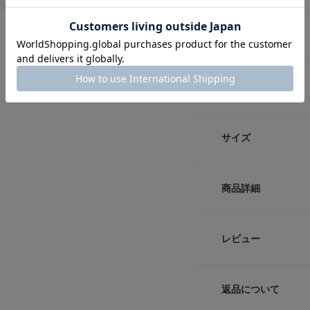
商品説明
【masterkey / 
洋服の価値が見出せ
スタッフレビュー
切って、縫って、解
未来を繋ぎ合わせNew
自社生産だから出来る"
サイズ
時が経ても色褪せないA
【2025 Autumn/W
サイズ
商品詳細
※商品画像は、光の
FREE
色味と異なって見え
※商品の色味の目安
品番
レビュー
サイズガイド
▼お気に入り登録の
サイズ
トルソーボディーサイ
お気に入り登録され
の確認が可能です。
返品について
素材
お買い物リストの管