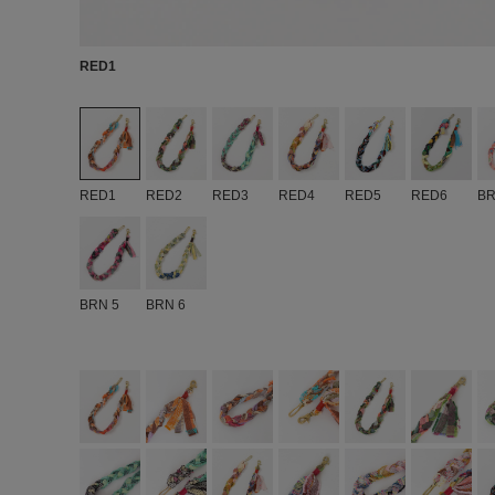
RED1
RED1
RED2
RED3
RED4
RED5
RED6
BR
BRN 5
BRN 6