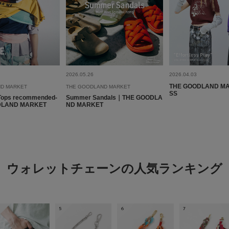
2026.05.26
2026.04.03
THE GOODLAND MA
D MARKET
THE GOODLAND MARKET
SS
Tops recommended-
Summer Sandals｜THE GOODLA
DLAND MARKET
ND MARKET
ウォレットチェーンの人気ランキング
5
6
7